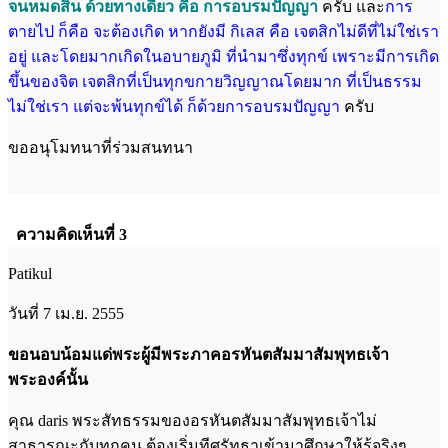
จนหมดสิ้น ด้วยทางเดียว คือ การอบรมปัญญา
ครับ และ
การ
ตาย
ไป ก็คือ จะต้องเกิด หากยังมี กิเลส คือ เจตสิกไม่ดีที่ไม่ใช่เรา
อยู่ และโดยมากเกิดใน
อบายภูมิ ที่นำมาซึ่งทุกข์ เพราะมีการเกิด
ขึ้นของจิต เจตสิกที่เป็นทุกขกายวิญญาณ
โดยมาก ที่เป็นธรรม
ไม่ใช่เรา แต่จะพ้นทุกข์ได้ ก็ด้วยการอบรมปัญญา
ครับ
ขออนุโมทนาที่ร่วมสนทนา
ความคิดเห็นที่ 3
Patikul
วันที่ 7 เม.ย. 2555
ขอนอบน้อมแด่พระผู้มีพระภาคอรหันตสัมมาสัมพุทธเจ้า
พระองค์นั้น
คุณ daris พระสัทธรรมของอรหันตสัมมาสัมพุทธเจ้าไม่
สาธารณะกับทุกคน ต้องเริ่มทีศรัทธาเข้ามาศึกษาให้รู้จริงๆ