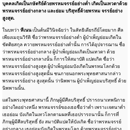
บุคคลเกิดเป็นกษัตริย์ด้วยพรหมจรรย์อย่างต่ำ เกิดเป็นเทวดาด้วย
พรหมจรรย์อย่างกลาง และย่อม บริสุทธิ์ด้วยพรหม
จรรย์อย่าง
สูงสุด.
ในบทว่า
หีเนน
เป็นต้นมีวินิจฉัยว่า ในลัทธิเดียรถีย์โดยมาก ศีล
เพียงเมถุนวิรัติ ชื่อว่าพรหมจรรย์อย่างต่ำ ผู้บำเพ็ญย่อมเกิดใน
ขัตติยสกุล ควายพรหมจรรย์อย่างต่ำนั้น การได้อุปจารฌาน ชื่อ
ว่าพรหมจรรย์อย่างกลาง ผู้บำเพ็ญย่อมเกิดเป็นเทวดา ด้วย
พรหมจรรย์อย่างกลางนั้น ก็การให้สมาบัติ แปดเกิด ชื่อว่า
พรหมจรรย์อย่างสูงสุด ผู้บำเพ็ญย่อมบังเกิดในพรหมโลกด้วย
พรหมจรรย์อย่างสูงสุดนั้น ชนภายนอกพระพุทธศาสนากล่าว
พรหมจรรย์อย่าง สูงสุดนั้น ว่านิพพาน ผู้บำเพ็ญย่อมบริสุทธิ์ ด้วย
นิพพานนั้น.
แต่ในพระพุทธศาสนานี้ ภิกษุผู้มีศีลบริสุทธิ์ ปรารถนาเทพนิกาย
อย่างใดอย่างหนึ่ง พรหมจรรย์ของเธอชื่อว่าต่ำ เพราะเจตนาต่ำ
เธอย่อม บังเกิดในเทวโลกตามผลที่เธอปรารถนานั้น ก็การที่
ภิกษุผู้มีศีลบริสุทธิ์ ยัง สมาบัติแปดให้บังเกิด ชื่อว่าพรหมจรรย์
อย่างกลาง เธอย่อมบังเกิดในพรหมโลก ด้วยพรหมจรรย์อย่าง