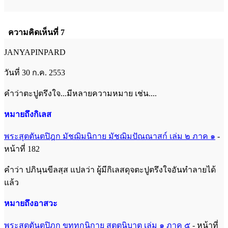
ความคิดเห็นที่ 7
JANYAPINPARD
วันที่ 30 ก.ค. 2553
คำว่าตะปูตรึงใจ...มีหลายความหมาย เช่น....
หมายถึงกิเลส
พระสุตตันตปิฎก มัชฌิมนิกาย มัชฌิมปัณณาสก์ เล่ม ๒ ภาค ๑
-
หน้าที่ 182
คำว่า ปภินฺนขีลสฺส แปลว่า ผู้มีกิเลสดุจตะปูตรึงใจอันทำลายได้
แล้ว
หมายถึงอาสวะ
พระสุตตันตปิฎก ขุททกนิกาย สุตตนิบาต เล่ม ๑ ภาค ๕
- หน้าที่