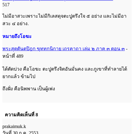
517
ไม่มีอาสวะเพราะไม่มีกิเลสดุจตะปูตรึงใจ ๕ อย่าง และไม่มีอา
สวะ ๔ อย่าง.
หมายถึง
โอฆะ
พระสุตตันตปิฎก ขุททกนิกาย เถรคาถา เล่ม ๒ ภาค ๓ ตอน ๓
-
หน้าที่ 489
ได้ตัดบ่วง คือโอฆะ ตะปูตรึงจิตอันมั่นคง และภูเขาที่ทำลายได้
ยากแล้ว ข้ามไป
ถึงฝั่ง คือนิพพาน เป็นผู้เพ่ง
ความคิดเห็นที่ 8
prakaimuk.k
วันที่ 30 ก.ค. 2553