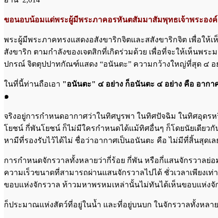
ขอนอบน้อมแด่พระผู้มีพระภาคอรหันตสัมมาสัมพุทธเจ้าพระองค์น
พระผู้มีพระภาคทรงแสดงอสังขาริกจิตและสสังขาริกจิต เพื่อให้เห็
สังขาริก ตามกำลังของเจตสิกที่เกิดร่วมด้วย เพื่อที่จะให้เห
ปกรณ์ จิตตุปป​าทกัณฑ์แสดง “อนันตะ” ความกว้างใหญ่ที่สุด ๔ อย
ในที่นี้ท่านถือเอา
"อนันต​ะ" ๔ อย่าง ก็​อนันต​ะ ๔ อย่าง​ คือ อากาศ​เป็น​
๑
จริงอยู่การกำหนดอากาศว่า​ในทิศบูรพา ในทิศปัจฉิม ในทิศอุดรหรือ
โยชน์ กี่พันโยชน์ ก็ไม่มีใครกำหนดได้แม้ทิศอื่นๆ ก็โดยนัยเดียว
หา​มีที่รองรับไว้ได้ไม่ ชื่อว่า​อากาศเป็นอนันตะ คือ ไม่มีที่สิ้นสุดเล
การกำหนดจักรวาลทั้งหลายว่า​กี่ร้อย กี่พัน หรือกี่แสนจักรวาลย่อมไม
ความเร็วขนาดที่สามารถผ่านแสนจักรวาลไปได้ ชั่วเวลา​เพียงเท่า​ที
ขอบแห่งจักรวาล ท้าวมหาพรหมเหล่า​นั้นไม่ทันได้เห็นขอบแห่งจักรว
ก็ประมาณแห่งสัตว์ที่อยู่ในนํ้า และที่อยู่บนบก ในจักรวาลทั้งหลายว่า