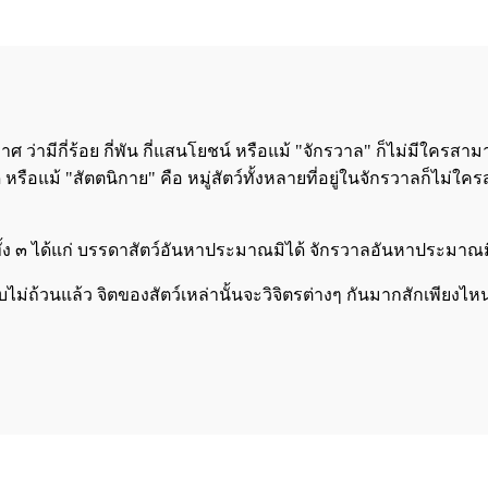
กาศ ว่ามีกี่ร้อย กี่พัน กี่แสนโยชน์ หรือแม้ "จักรวาล" ก็ไม่มีใคร
สุด หรือแม้ "สัตตนิกาย" คือ หมู่สัตว์ทั้งหลายที่อยู่ในจักรวาลก็ไม
ันตะทั้ง ๓ ได้แก่ บรรดาสัตว์อันหาประมาณมิได้ จักรวาลอันหาประม
ับไม่ถ้วนแล้ว จิตของสัตว์เหล่านั้นจะวิจิตรต่างๆ กันมากสักเพียงไห