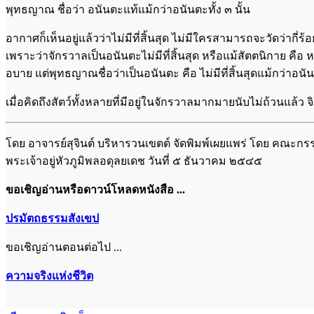
พุทธญาณ ชื่อว่า อนันตะแท้แม้กว่า​อนันตะทั้ง ๓ นั้น
อากาศก็เห็นอยู่แล้วว่า​ไม่มีที่สิ้นสุด ไม่มีใครสามารถจะวัดว่า​กี
เพราะว่า​จักรวาลเป็นอนันตะไม่มีที่สิ้นสุด หรือแม้สัตตนิกาย คือ หมู
อบาย แต่พุทธญาณชื่อว่า​เป็นอนันตะ คือ ไม่มีที่สิ้นสุดแม้กว่า​อ
เมื่อคิดถึงสัตว์ทั้งหลายที่มีอยู่ในจักรวาลมากมายนับไม่ถ้วนแล้ว 
โดย อาจารย์สุจินต์ บริหารวนเขตต์ จัดพิมพ์เผยแพร่ โดย 
พระเจ้าอยู่หัวภูมิพลอดุลยเดช วันที่ ๕ ธันวาคม ๒๕๔๕
ขอเชิญอ่านหรือดาวน์โหลดหนังสือ ...
ปรมัตถธรรมสังเขป
ขอเชิญอ่านตอนต่อไป ...
ความจริงแห่งชีวิต