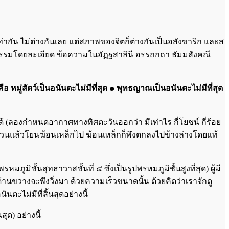
่า​กัน ไม่ต่างกันเลย แต่สภาพของจิตก็ต่างกันเป็นอสังขาริก และส
ะธรรมโดยละเอียด ข้อความในอัฏฐสาลินี อรรถกถา ธัมมสังคณี
หมู่​สัตว์​เป็น​อนันต​ะ​ไม่มี​ที่สุด ๑ พุทธ​ญาณ​เป็น​อนันต​ะ​ไม่มี​ที่สุด
ด้ (ลองกำหนดอากาศทางทิศตะวันออกว่า มีเท่าไร กี่โยชน์ กี่ร้อย
 ๒ ส่วนแล้วโยนฆ้อนเหล็กไป ฆ้อนเหล็กก็พึงตกลงไปข้างล่างโดยแท้
ภูมิชั้นสุทธาวาสชั้นที่ ๕ ซึ่งเป็นรูปพรหมภูมิชั้นสูงที่สุด) ผู้มี
นขวางจะพึงวิ่งมา​ ด้วยความเร็วขนาดนั้น ด้วยคิดว่า​เรา​จักดู
ตะไม่มีที่สิ้นสุดอย่างนี้
สุด) อย่างนี้