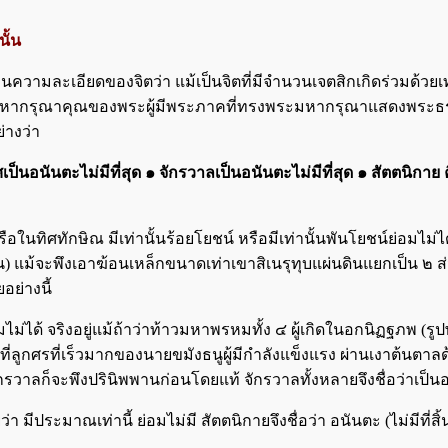
ั้น
นความละเอียดของจิตว่า แม้เป็นจิตที่มีจำนวนเจตสิกเกิดร่วมด้วยเท
็นพระมหากรุณาคุณของพระผู้มีพระภาคที่ทรงพระมหา​กรุณา​แสดงพร
่างว่า
อนันต​ะ​ไม่มี​ที่สุด ๑ จักรวาล​เป็น​อนันต​ะ​ไม่มี​ที่สุด ๑ สัต​ตนิ​กาย คือ 
ในทิศทักษิณ มีเท่านั้นร้อยโยชน์ หรือมีเท่านั้นพันโยชน์ย่อมไม่ไ
กัน) แม้จะพึงเอา​ฆ้อนเหล็กขนาดเท่า​เขา​สิเนรุทุบแผ่นดินแยกเป็น
ยอย่างนี้
่ได้ จริงอยู่แม้ถ้าว่าท้าวมหาพรหมทั้ง ๔ ผู้เกิดในอกนิฏฐภพ (รูปพรหม
่ลูกศรที่เร็วมากของนายขมังธนูผู้มีกำลังแข็งแรง ผ่านเงา​ต้นตาลด้า
าลก็จะพึงปรินิพพานก่อนโดยแท้ จักรวาลทั้งหลายจึงชื่อว่า​เป็นอนัน
 มีประมาณเท่า​นี้ ย่อมไม่มี สัตตนิกายจึงชื่อว่า อนันตะ (ไม่มีที่สิ้น