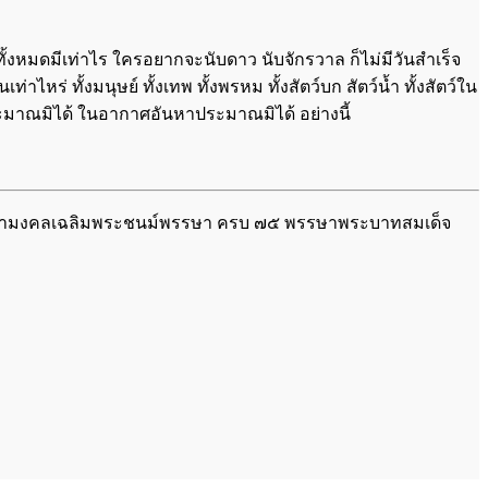
่า​ทั้งหมดมีเท่าไร ใครอยากจะนับดาว นับจักรวาล ก็ไม่มีวันสำเร็จ
​ไหร่ ทั้งมนุษย์ ทั้งเทพ ทั้งพรหม ทั้งสัตว์บก สัตว์นํ้า ทั้งสัตว์ใน
​ประมาณมิได้ ในอากาศอันหา​ประมาณมิได้ อย่างนี้
าสมหามงคลเฉลิมพระชนม์พรรษา ครบ ๗๕ พรรษาพระบาทสมเด็จ