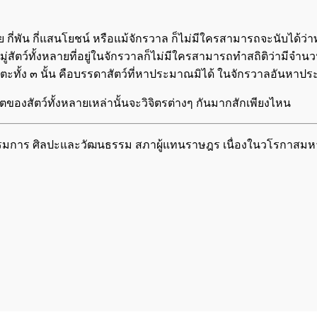
่ร้อย กี่พัน กี่แสนโยชน์ หรือแม้จักรวาล ก็ไม่มีใครสามารถจะนับได้ว
่สัตว์ทั้งหลายที่อยู่ในจักรวาลก็ไม่มีใครสามารถทำสถิติว่า​มีจำนวนเท่า
นันตะทั้ง ๓ นั้น คือบรรดา​สัตว์ที่หา​ประมาณมิได้ ในจักรวาลอันหา
จิตของสัตว์ทั้งหลายเหล่า​นั้นจะวิจิตรต่างๆ กันมากสักเพียงไหน
คณะกรรมการ ศิลปะและวัฒนธรรม สภาผู้แทนราษฎร เนื่องในวโรก