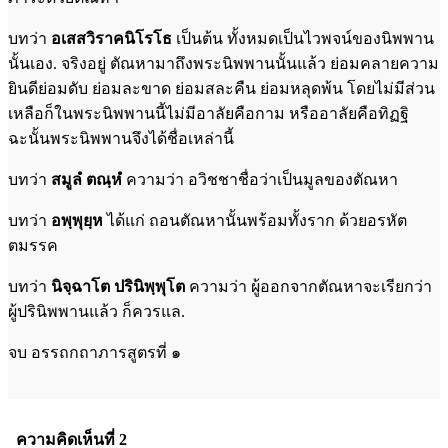
บทว่า
อเสสวิราคนิโรโธ
เป็นต้น ทั้งหมดเป็นไวพจน์ของนิพพาน
นั้นเอง. จริงอยู่ ตัณหามาถึงพระนิพพานนั้นแล้ว ย่อมคลายความ
ยินดีย่อมดับ ย่อมละขาด ย่อมสละคืน ย่อมหลุดพ้น โดยไม่มีส่วน
เหลือก็ในพระนิพพานนี้ไม่มีอาลัยคือกาม หรืออาลัยคือทิฏฐิ
ฉะนั้นพระนิพพานจึงได้ชื่อเหล่านี้
บทว่า
สมูลํ ตณฺหํ
ความว่า อวิชชาชื่อว่าเป็นมูลของตัณหา
บทว่า
อพฺพุยฺห
ได้แก่ ถอนตัณหานั้นพร้อมทั้งราก ด้วยอรหัต
ตมรรค
บทว่า
นิจฺฉาโต ปรินิพฺพุโต
ความว่า ผู้ออกจากตัณหาจะเรียกว่า
ผู้ปรินิพพานแล้ว ก็ควรแล.
จบ อรรถกถาภารสูตรที่ ๑
ความคิดเห็นที่ 2