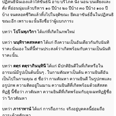
ปฏิสนธินั้นเองแล้วให้ขันธ์นี้ อาบ บริโภค นั่ง นอน บนเตียงและ
ตั่ง ที่อ่อนนุ่มแล้วบริหาร ๑๐ ปีบ้าง ๒๐ ปีบ้าง ๓๐ ปีบ้าง ๑๐๐ ปี
บ้าง จนตลอดชีวิตแล้วทิ้งไปในจุติขณะ ยึดเอาขันธ์อื่นในปฏิสนธิ
ขณะอีก เพราะฉะนั้นจึงชื่อว่าผู้แบกภาระ
บทว่า
โปโนพฺภวิกา
ได้แก่ที่เกิดในภพใหม่
บทว่า
นนฺทิราคสหคตา
ได้แก่ ถึงความเป็นอันเดียวกันกับนันทิ
ราคะนั่นเอง ในที่นี้ท่านประสงค์ว่าเกิดพร้อมกับความเป็นนันทิ
ราคะนั้น.
บทว่า
ตตฺร ตตฺราภินนฺทินี
ได้แก่ มีปกติยินดีในที่เกิดหรือใน
อารมณ์มีรูปเป็นต้นนั้นๆ . ในกามตัณหาเป็นต้น ความยินดีอัน
เป็นไปในกามคุณ ๕ ชื่อว่า กามตัณหา ความยินดี ในรูปภพและ
อรูปภพ ความติดอยู่ในฌาน ความยินดีที่เกิดพร้อมด้วยสัสสต
ทิฏฐิ นี้ชื่อว่า ภวตัณหา ความยินดีที่เกิดพร้อมกับอุจเฉททิฏฐิชื่อ
ว่า วิภวตัณหา
บทว่า
ภาราทานํ
ได้แก่ การถือภาระ จริงอยู่บุคคลนี้ย่อมถือ
ภาระด้วยตัณหา