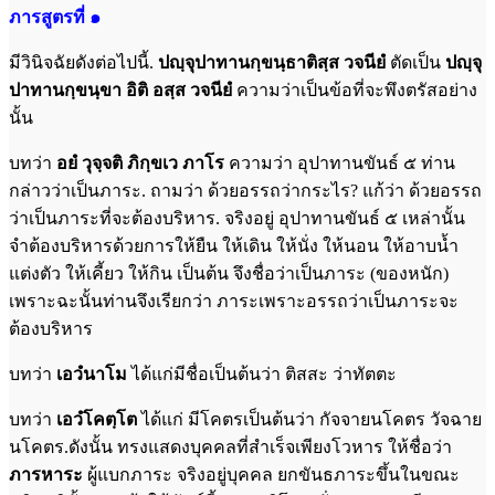
ภารสูตรที่ ๑
มีวินิจฉัยดังต่อไปนี้.
ปญฺจุปาทานกฺขนฺธาติสฺส วจนียํ
ตัดเป็น
ปญฺจุ
ปาทานกฺขนฺขา อิติ อสฺส วจนียํ
ความว่าเป็นข้อที่จะพึงตรัสอย่าง
นั้น
บทว่า
อยํ วุจฺจติ ภิกฺขเว ภาโร
ความว่า อุปาทานขันธ์ ๕ ท่าน
กล่าวว่าเป็นภาระ. ถามว่า ด้วยอรรถว่ากระไร? แก้ว่า ด้วยอรรถ
ว่าเป็นภาระที่จะต้องบริหาร. จริงอยู่ อุปาทานขันธ์ ๕ เหล่านั้น
จำต้องบริหารด้วยการให้ยืน ให้เดิน ให้นั่ง ให้นอน ให้อาบน้ำ
แต่งตัว ให้เคี้ยว ให้กิน เป็นต้น จึงชื่อว่าเป็นภาระ (ของหนัก)
เพราะฉะนั้นท่านจึงเรียกว่า ภาระเพราะอรรถว่าเป็นภาระจะ
ต้องบริหาร
บทว่า
เอวํนาโม
ได้แก่มีชื่อเป็นต้นว่า ติสสะ ว่าทัตตะ
บทว่า
เอวํโคตฺโต
ได้แก่ มีโคตรเป็นต้นว่า กัจจายนโคตร วัจฉาย
นโคตร.ดังนั้น ทรงแสดงบุคคลที่สำเร็จเพียงโวหาร ให้ชื่อว่า
ภารหาระ
ผู้แบกภาระ จริงอยู่บุคคล ยกขันธภาระขึ้นในขณะ