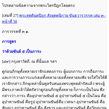
โปรดอ่านข้อความจากพระไตรปิฎกโดยตรง
[เล่มที่ 27]
พระสุตตันตปิฎก สังยุตตนิกาย ขันธวารวรรค เล่ม ๓ -
หน้าที่ 58
ภารวรรคที่ ๓ ๑.
ภารสูตร
ว่าด้วยขันธ์ ๕ เป็นภาระ
[๔๙] กรุงสาวัตถี. ณ ที่นั้นแล ฯลฯ
ดูก่อนภิกษุทั้งหลายเราจักแสดงภาระ ผู้แบกภาระ การถือภาระ
และการวางภาระแก่เธอทั้งหลาย เธอทั้งหลายจงฟัง จงใส่ใจให้ดี
เราจักกล่าว ภิกษุเหล่านั้นทูลรับสนองพระพุทธดำรัสแล้ว พระผู้
มีพระภาคเจ้าได้ตรัสว่าดูก่อนภิกษุทั้งหลาย ก็ภาระเป็นไฉน พึง
กล่าวว่า ภาระ คืออุปาทานขันธ์ ๕ อุปาทานขันธ์ ๕ เป็นไฉน คือ
อุปาทานขันธ์ คือรูป อุปาทานขันธ์คือ เวทนา อุปาทานขันธ์ คือ
สัญญา อุปาทานขันธ์ คือ สังขาร และอุปาทานขันธ์ คือวิญญาณ