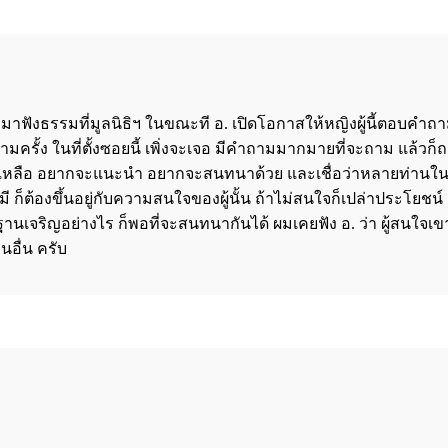
มาฟังธรรมที่มูลนิธิฯ ในขณะที อ. เปิดโอกาสให้หญิงผู้นี้ตอบคำถาม
ามครั้ง ในที่ตั้งซอยนี้ เพิ่งจะเจอ มีคำถามมากมายที่จะถาม แล้
หลือ อยากจะแนะนำ อยากจะสนทนาด้วย และเชื่อว่าหลายท่านในมูลน
็ต้องขึ้นอยู่กับความสนใจของผู้นั้น ถ้าไม่สนใจก็เปล่าประโยชน์ ถ้า
ฏฐานเจริญอย่างไร ก็พอที่จะสนทนากันได้ ผมเคยฟัง อ. ว่า ผู้สนใจเ
อื่น ครับ