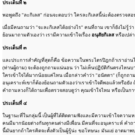
ประเด็นที่ ๒
พอพูดถึง "ละกิเลส" ก่อนจะตอบว่า ใครละกิเลสนี้น่ะต้องตรวจสอบว่า
เมื่อมีคนถามว่า "จะละกิเลสได้อย่างไร" คนที่ถาม เขาก็ยังไม่รู้ว่า
ย้อนมาถามตัวเองว่า เรามีความเข้าใจเรื่อง
อนุสัยกิเลส
หรือเปล่า
ประเด็นที่ ๓
และประการสำคัญที่สุดก็คือ ข้อความในพระไตรปิฎกถ้าเราอ่านไม่ทั
(ท่านผู้ถาม) จะต้องถูกถามแน่นอน ว่า ไม่เห็นปฏิบัติกันตรงไหนบา
ใครเข้าใจได้มากน้อยแค่ไหน เมื่อกล่าวคำว่า "อนัตตา" (ก็ถูกถามก
อนุเคราะห์เขาก็ต้องย้อนถามตัวเองว่าเราเข้าใจดีพอแล้วหรือยัง ถ้
คำถามลวงก็ได้ถามเพื่อตรวจสอบดูว่า คุณเข้าใจไหม หรือเป็นกา
ประเด็นที่ ๔
ในฐานะที่ในกลุ่มนี้ เป็นผู้ที่ได้ติดตามฟังและมีความเข้าใจค
คนมีมากนัอยต่างกันทุกคนต่างมีเพื่อน มีคนที่จะอนุเคราะห์ ค
นี้มันยากถ้าใครคิดจะตั้งตัวเป็นผู้รู้น่ะ ขอโทษนะ มันแย่ อา