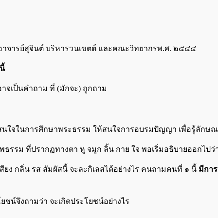
อาจารย์สุจินต์ บริหารวนเขตต์ และคณะวิทยากรพ.ศ. ๒๕๔๔
ี้
อาจเป็นคำถาม ที่ (มักจะ) ถูกถาม
 ให้สนใจในการศึกษาพระธรรม ให้สนใจการอบรมปัญญา เพื่อรู้ลั
รรม ที่ปรากฏทางตา หู จมูก ลิ้น กาย ใจ พอเริ่มอธิบายออกไปว่ากา
ียง กลิ่น รส สัมผัสนี้ จะละกิเลสได้อย่างไร คนถามคนที่ ๑ นี้
มีการ
ะโยชน์จึงถามว่า จะเกิดประโยชน์อย่างไร