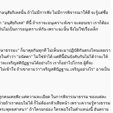
สัยกิเลสนั้น ถ้าไม่มีการฟัง ไม่มีการพิจารณาให้ดี จะรู้แต่ชื่อ
จัก "อนุสัยกิเลส" ทีนี้ ถ้าเราจะอนุเคราะห์เขา จะตอบเขา เราก็ต้อง
นไม่เป็นการอนุเคราะห์กัน เพราะฉะนั้น จึงไม่ใช่เรื่องเล็ก
ึกษาธรรมะ" ก็มาคุยกันทุกที ไม่เห็นจะมาปฏิบัติกันตรงไหนเลยเรา
ำว่า "อนัตตา" ไม่ใช่จำได้ แต่ทีนี้มันบังคับกันไม่ได้ว่าจะให้
วจะเจริญสติปัฏฐานได้อย่างไร เราก็อย่าไปโกรธ ผู้ที่จะ
ือไม่เข้าใจ ถ้าเขาถามว่า"เจริญสติปัฏฐาน..เจริญอย่างไร" อาจเป็น
ยฟัง ทุกคนเคยฟัง แต่ความละเอียด ในการพิจารณาธรรม ของแต่ละ
ยถ้าเราตอบไม่ได้ ก็ไม่ต้องกลัวเสียหน้า เพราะความรู้ทางธรรม
์ในพระพุทธศาสนา" ถ้าใครยกย่อง ใครพอใจในตำแหน่งนี้ อันตราย