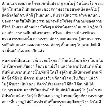
ลักษณะของสภาพโกรธเกิดขึ้นปรากฏ แต่ไม่รู้ วันนี้เสียใจ ความ
รู้สึกโทมนัส ก็เป็นลักษณะของสภาพธรรมอย่างหนึ่ง แต่ก็ไม่รู้
แต่ถ้าสติเกิดระลึกก็รู้ในลักษณะนั้นว่า เป็นธรรมจริงๆ ลักษณะ
ของความเสียใจก็เป็นธรรมอย่างหนึ่งมีจริงๆ ลักษณะของความ
ดีใจก็เป็นธรรมอีกอย่าง มีจริงๆ แต่ว่าเนื่องจากในแสนโกฏิกัปป์
มาแล้ว เราหลงลืมสติมากมายแค่ไหน แล้วเราเพิ่งมาฟังพระ
ธรรม เพราะฉะนั้น กว่าเราจะค่อยๆ สะสมความรู้ลักษณะ การ
ระลึกลักษณะของสภาพธรรม ค่อยๆ เป็นค่อยๆ ไป ตามปกติ มิ
ฉะนั้นแล้วโลภะมาอีกแล้ว
หนทางนี้เป็นหนทางที่ต้องละโลภะ ถ้าไม่เห็นโลภะก็ละโลภะไม่
ได้ เป็นทางที่เรียกว่า โลภะมาเมื่อไร แล้วก็พลาดไปทันที ผิดไป
ทันที พ้นจากหนทางนี้ไปทันที โดยไม่รู้ตัว มันก็เป็นทางที่ยาก ที่
ลึกซึ้ง ที่ถ้าไม่มีความมั่นคงจริงๆ ก็ตามโลภะไปเรื่อยๆ แล้วก็
ไม่รู้ด้วยว่า เป็นโลภะ คิดว่าได้เยอะเลย ได้ศีล ได้สมาธิ ได้
ปัญญา แต่สัมมาสติเป็นอย่างไรที่เป็นปกติ ไม่เคยรู้ ไปรู้อะไร จะ
มีประโยชน์เท่ากับรู้สิ่งที่กำลังปรากฏในขณะนี้ถูกต้อง เพราะทุก
อย่างที่ปรากฏไม่มีใครทำ เกิดขึ้นเพราะเหตุปัจจัยจริงๆ ถ้าไม่มี