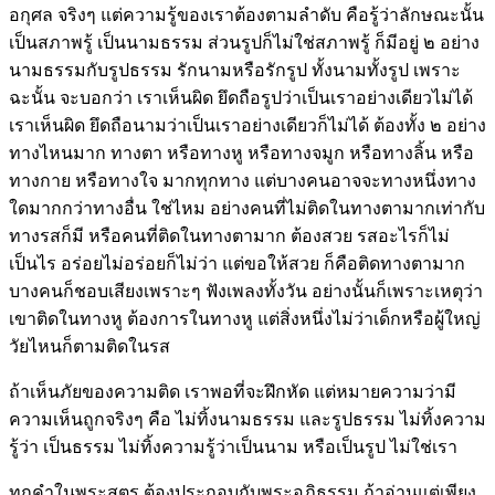
อกุศล จริงๆ แต่ความรู้ของเราต้องตามลำดับ คือรู้ว่าลักษณะนั้น
เป็นสภาพรู้ เป็นนามธรรม ส่วนรูปก็ไม่ใช่สภาพรู้ ก็มีอยู่ ๒ อย่าง
นามธรรมกับรูปธรรม รักนามหรือรักรูป ทั้งนามทั้งรูป เพราะ
ฉะนั้น จะบอกว่า เราเห็นผิด ยึดถือรูปว่าเป็นเราอย่างเดียวไม่ได้
เราเห็นผิด ยึดถือนามว่าเป็นเราอย่างเดียวก็ไม่ได้ ต้องทั้ง ๒ อย่าง
ทางไหนมาก ทางตา หรือทางหู หรือทางจมูก หรือทางลิ้น หรือ
ทางกาย หรือทางใจ มากทุกทาง แต่บางคนอาจจะทางหนึ่งทาง
ใดมากกว่าทางอื่น ใช่ไหม อย่างคนที่ไม่ติดในทางตามากเท่ากับ
ทางรสก็มี หรือคนที่ติดในทางตามาก ต้องสวย รสอะไรก็ไม่
เป็นไร อร่อยไม่อร่อยก็ไม่ว่า แต่ขอให้สวย ก็คือติดทางตามาก
บางคนก็ชอบเสียงเพราะๆ ฟังเพลงทั้งวัน อย่างนั้นก็เพราะเหตุว่า
เขาติดในทางหู ต้องการในทางหู แต่สิ่งหนึ่งไม่ว่าเด็กหรือผู้ใหญ่
วัยไหนก็ตามติดในรส
ถ้าเห็นภัยของความติด เราพอที่จะฝึกหัด แต่หมายความว่ามี
ความเห็นถูกจริงๆ คือ ไม่ทิ้งนามธรรม และรูปธรรม ไม่ทิ้งความ
รู้ว่า เป็นธรรม ไม่ทิ้งความรู้ว่าเป็นนาม หรือเป็นรูป ไม่ใช่เรา
ทุกคำในพระสูตร ต้องประกอบกับพระอภิธรรม ถ้าอ่านแต่เพียง