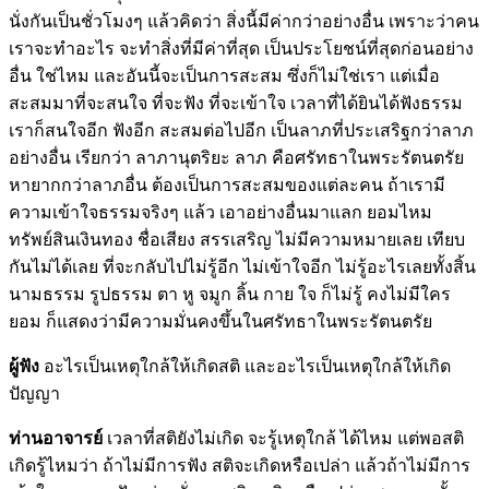
นั่งกันเป็นชั่วโมงๆ แล้วคิดว่า สิ่งนี้มีค่ากว่าอย่างอื่น เพราะว่าคน
เราจะทำอะไร จะทำสิ่งที่มีค่าที่สุด เป็นประโยชน์ที่สุดก่อนอย่าง
อื่น ใช่ไหม และอันนี้จะเป็นการสะสม ซึ่งก็ไม่ใช่เรา แต่เมื่อ
สะสมมาที่จะสนใจ ที่จะฟัง ที่จะเข้าใจ เวลาที่ได้ยินได้ฟังธรรม
เราก็สนใจอีก ฟังอีก สะสมต่อไปอีก เป็นลาภที่ประเสริฐกว่าลาภ
อย่างอื่น เรียกว่า ลาภานุตริยะ ลาภ คือศรัทธาในพระรัตนตรัย
หายากกว่าลาภอื่น ต้องเป็นการสะสมของแต่ละคน ถ้าเรามี
ความเข้าใจธรรมจริงๆ แล้ว เอาอย่างอื่นมาแลก ยอมไหม
ทรัพย์สินเงินทอง ชื่อเสียง สรรเสริญ ไม่มีความหมายเลย เทียบ
กันไม่ได้เลย ที่จะกลับไปไม่รู้อีก ไม่เข้าใจอีก ไม่รู้อะไรเลยทั้งสิ้น
นามธรรม รูปธรรม ตา หู จมูก ลิ้น กาย ใจ ก็ไม่รู้ คงไม่มีใคร
ยอม ก็แสดงว่ามีความมั่นคงขึ้นในศรัทธาในพระรัตนตรัย
ผู้ฟัง
อะไรเป็นเหตุใกล้ให้เกิดสติ และอะไรเป็นเหตุใกล้ให้เกิด
ปัญญา
ท่านอาจารย์
เวลาที่สติยังไม่เกิด จะรู้เหตุใกล้ ได้ไหม แต่พอสติ
เกิดรู้ไหมว่า ถ้าไม่มีการฟัง สติจะเกิดหรือเปล่า แล้วถ้าไม่มีการ