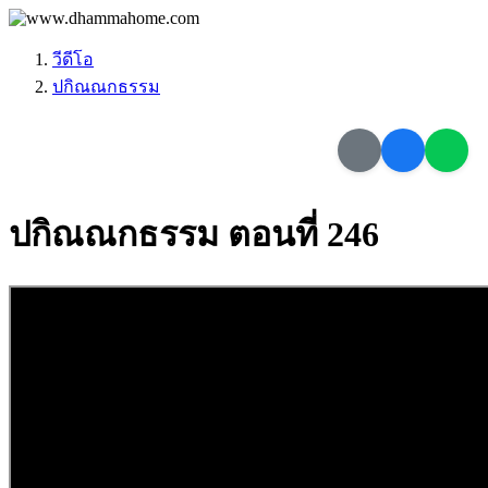
วีดีโอ
ปกิณณกธรรม
ปกิณณกธรรม ตอนที่ 246