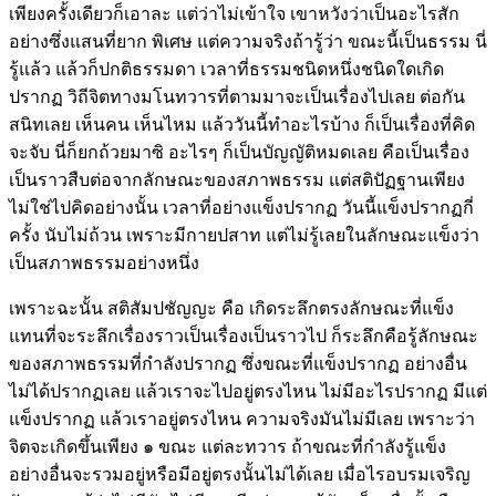
เพียงครั้งเดียวก็เอาละ แต่ว่าไม่เข้าใจ เขาหวังว่าเป็นอะไรสัก
อย่างซึ่งแสนที่ยาก พิเศษ แต่ความจริงถ้ารู้ว่า ขณะนี้เป็นธรรม นี่
รู้แล้ว แล้วก็ปกติธรรมดา เวลาที่ธรรมชนิดหนึ่งชนิดใดเกิด
ปรากฏ วิถีจิตทางมโนทวารที่ตามมาจะเป็นเรื่องไปเลย ต่อกัน
สนิทเลย เห็นคน เห็นไหม แล้ววันนี้ทำอะไรบ้าง ก็เป็นเรื่องที่คิด
จะจับ นี่ก็ยกถ้วยมาซิ อะไรๆ ก็เป็นบัญญัติหมดเลย คือเป็นเรื่อง
เป็นราวสืบต่อจากลักษณะของสภาพธรรม แต่สติปัฏฐานเพียง
ไม่ใช่ไปคิดอย่างนั้น เวลาที่อย่างแข็งปรากฏ วันนี้แข็งปรากฏกี่
ครั้ง นับไม่ถ้วน เพราะมีกายปสาท แต่ไม่รู้เลยในลักษณะแข็งว่า
เป็นสภาพธรรมอย่างหนึ่ง
เพราะฉะนั้น สติสัมปชัญญะ คือ เกิดระลึกตรงลักษณะที่แข็ง
แทนที่จะระลึกเรื่องราวเป็นเรื่องเป็นราวไป ก็ระลึกคือรู้ลักษณะ
ของสภาพธรรมที่กำลังปรากฏ ซึ่งขณะที่แข็งปรากฏ อย่างอื่น
ไม่ได้ปรากฏเลย แล้วเราจะไปอยู่ตรงไหน ไม่มีอะไรปรากฏ มีแต่
แข็งปรากฏ แล้วเราอยู่ตรงไหน ความจริงมันไม่มีเลย เพราะว่า
จิตจะเกิดขึ้นเพียง ๑ ขณะ แต่ละทวาร ถ้าขณะที่กำลังรู้แข็ง
อย่างอื่นจะรวมอยู่หรือมีอยู่ตรงนั้นไม่ได้เลย เมื่อไรอบรมเจริญ