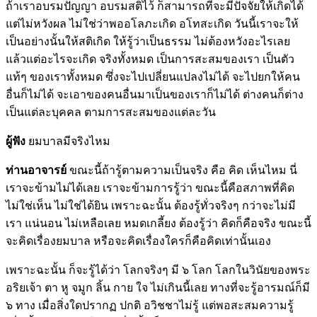
ถ้าเราอบรมปัญญา อบรมสติไว้ ก็สามารถที่จะมีปัจจัยให้เกิดได้
แต่ไม่หวังผล ไม่ใช่ว่าพออโลภะเกิด อโทสะเกิด วันนี้เราจะให้
เป็นอย่างนั้นให้สติเกิด ให้รู้ว่าเป็นธรรม ไม่ต้องหวังอะไรเลย
แล้วแต่อะไรจะเกิด จริงทั้งหมด เป็นการสะสมของเรา เป็นตัว
แท้ๆ ของเราทั้งหมด ซึ่งจะไปเปลี่ยนแปลงไม่ได้ จะไปยกให้คน
อื่นก็ไม่ได้ จะเอาของคนอื่นมาเป็นของเราก็ไม่ได้ ต่างคนก็ต่าง
เป็นแต่ละบุคคล ตามการสะสมของแต่ละวัน
ผู้ฟัง
ยมบาลมีจริงไหม
ท่านอาจารย์
ขณะนี้ถ้ารู้ตามความเป็นจริง คือ คิด เห็นไหม นี่
เราจะข้ามไม่ได้เลย เราจะข้ามการรู้ว่า ขณะนี้คือสภาพที่คิด
ไม่ใช่เห็น ไม่ใช่ได้ยิน เพราะฉะนั้น ต้องรู้ทั่วจริงๆ กว่าจะไม่มี
เรา แน่นอน ไม่เหลือเลย หมดเกลี้ยง ต้องรู้ว่า คิดก็คือจริง ขณะนี้
จะคิดเรื่องยมบาล หรือจะคิดเรื่องใครก็คือคิดเท่านั้นเอง
เพราะฉะนั้น ก็จะรู้ได้ว่า โลกจริงๆ มี ๖ โลก โลกในวินัยของพระ
อริยเจ้า ตา หู จมูก ลิ้น กาย ใจ ไม่เกินนี้เลย ทางที่จะรู้อารมณ์ก็มี
๖ ทาง เมื่อสิ่งใดปรากฏ ปกติ อวิชชาไม่รู้ แต่พอสะสมความรู้