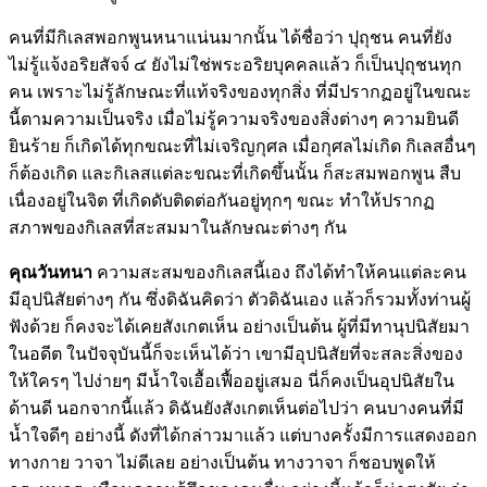
คนที่มีกิเลสพอกพูนหนาแน่นมากนั้น ได้ชื่อว่า ปุถุชน คนที่ยัง
ไม่รู้แจ้งอริยสัจจ์ ๔ ยังไม่ใช่พระอริยบุคคลแล้ว ก็เป็นปุถุชนทุก
คน เพราะไม่รู้ลักษณะที่แท้จริงของทุกสิ่ง ที่มีปรากฏอยู่ในขณะ
นี้ตามความเป็นจริง เมื่อไม่รู้ความจริงของสิ่งต่างๆ ความยินดี
ยินร้าย ก็เกิดได้ทุกขณะที่ไม่เจริญกุศล เมื่อกุศลไม่เกิด กิเลสอื่นๆ
ก็ต้องเกิด และกิเลสแต่ละขณะที่เกิดขึ้นนั้น ก็สะสมพอกพูน สืบ
เนื่องอยู่ในจิต ที่เกิดดับติดต่อกันอยู่ทุกๆ ขณะ ทำให้ปรากฏ
สภาพของกิเลสที่สะสมมาในลักษณะต่างๆ กัน
คุณวันทนา
ความสะสมของกิเลสนี้เอง ถึงได้ทำให้คนแต่ละคน
มีอุปนิสัยต่างๆ กัน ซึ่งดิฉันคิดว่า ตัวดิฉันเอง แล้วก็รวมทั้งท่านผู้
ฟังด้วย ก็คงจะได้เคยสังเกตเห็น อย่างเป็นต้น ผู้ที่มีทานุปนิสัยมา
ในอดีต ในปัจจุบันนี้ก็จะเห็นได้ว่า เขามีอุปนิสัยที่จะสละสิ่งของ
ให้ใครๆ ไปง่ายๆ มีน้ำใจเอื้อเฟื้ออยู่เสมอ นี่ก็คงเป็นอุปนิสัยใน
ด้านดี นอกจากนี้แล้ว ดิฉันยังสังเกตเห็นต่อไปว่า คนบางคนที่มี
น้ำใจดีๆ อย่างนี้ ดังที่ได้กล่าวมาแล้ว แต่บางครั้งมีการแสดงออก
ทางกาย วาจา ไม่ดีเลย อย่างเป็นต้น ทางวาจา ก็ชอบพูดให้