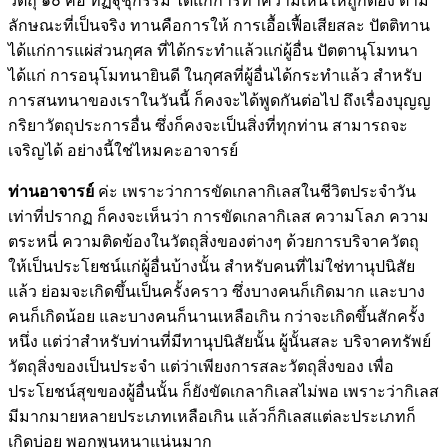
วัตถุ ๑๐ คือ ทิฏฐุชุกรรม ได้แก่การทำความเห็นให้ถูกต้อง ตาม
ลักษณะที่เป็นจริง ทานคือการให้ การเอื้อเฟื้อเสียสละ ปัตติทาน
ได้แก่การแผ่ส่วนกุศล ที่ได้กระทำแล้วแก่ผู้อื่น ปัตตานุโมทนา
ได้แก่ การอนุโมทนายินดี ในกุศลที่ผู้อื่นได้กระทำแล้ว สำหรับ
การสนทนาของเราในวันนี้ ก็คงจะได้พูดกันต่อไป ถึงเรื่องบุญญ
กริยาวัตถุประการอื่น ซึ่งก็คงจะเป็นสิ่งที่ทุกท่าน สามารถจะ
เจริญได้ อย่างนี้ใช่ไหมคะอาจารย์
ท่านอาจารย์
ค่ะ เพราะว่าการขัดเกลากิเลสในชีวิตประจำวัน
เท่าที่ปรากฏ ก็คงจะเห็นว่า การขัดเกลากิเลส ความโลภ ความ
ตระหนี่ ความติดข้องในวัตถุสิ่งของต่างๆ ด้วยการบริจาควัตถุ
ให้เป็นประโยชน์แก่ผู้อื่นบ้างนั้น สำหรับคนที่ไม่ใช่ทานุปนิสัย
แล้ว ย่อมจะเกิดขึ้นเป็นครั้งคราว ซึ่งบางคนก็เกิดมาก และบาง
คนก็เกิดน้อย และบางคนก็นานเหลือเกิน กว่าจะเกิดขึ้นสักครั้ง
หนึ่ง แต่ว่าสำหรับท่านที่มีทานุปนิสัยนั้น ผู้นั้นสละ บริจาคทรัพย์
วัตถุสิ่งของเป็นประจำ แต่ว่าเพียงการสละวัตถุสิ่งของ เพื่อ
ประโยชน์สุขของผู้อื่นนั้น ก็ยังขัดเกลากิเลสไม่พอ เพราะว่ากิเลส
มีมากมายหลายประเภทเหลือเกิน แล้วก็กิเลสแต่ละประเภทก็
เกิดบ่อย พอกพูนหนาแน่นมาก