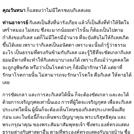
คุณวันทนา
ก็แสดงว่าไม่มีใครชอบกิเลสเลย
ท่านอาจารย์
กิเลสเป็นสิ่งที่น่ารังเกียจ แล้วก็เป็นสิ่งที่ทำให้จิตใจ
เศร้าหมอง ไม่สงบ ซึ่งจะมากน้อยเท่าไรนั้น ก็ต้องเป็นไปตาม
กำลังของกิเลส แต่ก็ไม่มีใครมีอำนาจ ที่จะบังคับไม่ให้กิเลสเกิด
ขึ้นได้เลย เพราะว่ากิเลสเป็นอนัตตา เพราะฉะนั้นถ้ารู้ว่าธรรม
อะไร เป็นธรรมที่ตรงกันข้ามกับกิเลส และรู้วิธีที่จะขัดเกลากิเลส
ย่อมมีทางที่จะทำให้กิเลสเบาบางลงได้ เพราะถึงแม้ว่าบุคคลใด
จะถูกงูพิษกัด หรือว่าเป็นโรคต่างๆ ก็ยังมียารักษาได้ แต่ยาที่
รักษาโรคกายนั้น ไม่สามารถจะรักษาโรคใจ คือกิเลส ให้หายได้
เลย
การขัดเกลา และการละกิเลสได้นั้น ก็จะต้องขัดเกลา และละได้
ด้วยการเจริญกุศลเท่านั้นเอง การที่ผู้ใดจะเจริญกุศล เพื่อละกิเลส
ประเภทใดนั้น ผู้นั้นก็จะต้องเห็นโทษของกิเลสประเภทนั้นเสีย
ก่อน และในข้อนี้ก็จะเห็นพระปัญญาคุณ พระบริสุทธิคุณ และ
พระกรุณาคุณ ของพระสัมมาสัมพุทธเจ้า ซึ่งพระองค์ทรงแสดง
ธรรมต่างกับศาสดาอื่น ตามที่พระองค์ทรงแสดงกับนายบ้าน ชื่อ