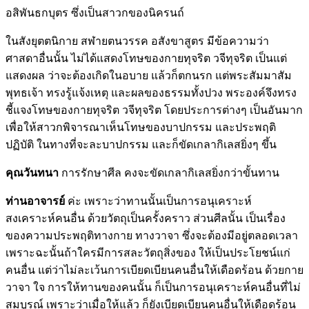
อสิพันธกบุตร ซึ่งเป็นสาวกของนิครนถ์
ในสังยุตตนิกาย สฬายตนวรรค อสังขาสูตร มีข้อความว่า
ศาสดาอื่นนั้น ไม่ได้แสดงโทษของกายทุจริต วจีทุจริต เป็นแต่
แสดงผล ว่าจะต้องเกิดในอบาย แล้วก็ตกนรก แต่พระสัมมาสัม
พุทธเจ้า ทรงรู้แจ้งเหตุ และผลของธรรมทั้งปวง พระองค์จึงทรง
ชี้แจงโทษของกายทุจริต วจีทุจริต โดยประการต่างๆ เป็นอันมาก
เพื่อให้สาวกพิจารณาเห็นโทษของบาปกรรม และประพฤติ
ปฏิบัติ ในทางที่จะละบาปกรรม และก็ขัดเกลากิเลสยิ่งๆ ขึ้น
คุณวันทนา
การรักษาศีล คงจะขัดเกลากิเลสยิ่งกว่าขั้นทาน
ท่านอาจารย์
ค่ะ เพราะว่าทานนั้นเป็นการอนุเคราะห์
สงเคราะห์คนอื่น ด้วยวัตถุเป็นครั้งคราว ส่วนศีลนั้น เป็นเรื่อง
ของความประพฤติทางกาย ทางวาจา ซึ่งจะต้องมีอยู่ตลอดเวลา
เพราะฉะนั้นถ้าใครมีการสละวัตถุสิ่งของ ให้เป็นประโยชน์แก่
คนอื่น แต่ว่าไม่ละเว้นการเบียดเบียนคนอื่นให้เดือดร้อน ด้วยกาย
วาจา ใจ การให้ทานของคนนั้น ก็เป็นการอนุเคราะห์คนอื่นที่ไม่
สมบูรณ์ เพราะว่าเมื่อให้แล้ว ก็ยังเบียดเบียนคนอื่นให้เดือดร้อน