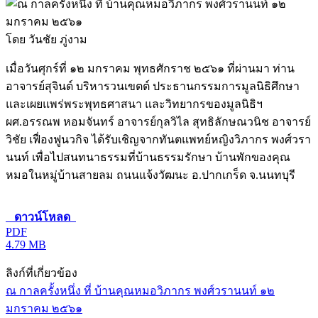
โดย วันชัย ภู่งาม
เมื่อวันศุกร์ที่ ๑๒ มกราคม พุทธศักราช ๒๕๖๑ ที่ผ่านมา ท่าน
อาจารย์สุจินต์ บริหารวนเขตต์ ประธานกรรมการมูลนิธิศึกษา
และเผยแพร่พระพุทธศาสนา และวิทยากรของมูลนิธิฯ
ผศ.อรรณพ หอมจันทร์ อาจารย์กุลวิไล สุทธิลักษณวนิช อาจารย์
วิชัย เฟื่องฟูนวกิจ ได้รับเชิญจากทันตแพทย์หญิงวิภากร พงศ์วรา
นนท์ เพื่อไปสนทนาธรรมที่บ้านธรรมรักษา บ้านพักของคุณ
หมอในหมู่บ้านสายลม ถนนแจ้งวัฒนะ อ.ปากเกร็ด จ.นนทบุรี
ดาวน์โหลด
PDF
4.79 MB
ลิงก์ที่เกี่ยวข้อง
ณ กาลครั้งหนึ่ง ที่ บ้านคุณหมอวิภากร พงศ์วรานนท์ ๑๒
มกราคม ๒๕๖๑