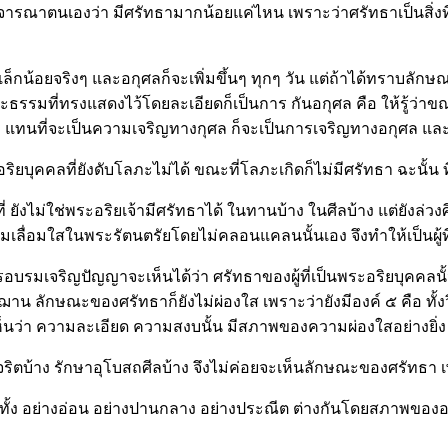
ารณาตนเองว่า มีศรัทธามากน้อยแค่ไหน เพราะว่าศรัทธาเป็นสิ่งที่
ะเล็กน้อยจริงๆ และอกุศลก็จะเพิ่มขึ้นๆ ทุกๆ วัน แต่ถ้าได้ทราบล
ะธรรมที่ทรงแสดงไว้โดยละเอียดก็เป็นการ กันอกุศล คือ ให้รู้ว่
ล้ว แทนที่จะเป็นความเจริญทางกุศล ก็จะเป็นการเจริญทางอกุศล แล
ะอริยบุคคลที่ยังดับโลภะไม่ได้ ขณะที่โลภะเกิดก็ไม่มีศรัทธา ฉะนั้น
ี่ ยังไม่ใช่พระอริยเจ้ามีศรัทธาได้ ในทานบ้าง ในศีลบ้าง แต่ยังล่ว
มใสในพระรัตนตรัยโดยไม่คลอนแคลนนั้นเอง จึงทำให้เป็นผู้ที่ไม่ม
รอบรมเจริญปัญญาจะเห็นได้ว่า ศรัทธาของผู้ที่เป็นพระอริยบุคคล
ลักษณะของศรัทธาก็ยังไม่ผ่องใส เพราะว่ายังมีองค์ ๕ คือ ทั้งวิ
จะเห็นว่า ความละเอียด ความสงบนั้น มีสภาพของความผ่องใสอย่างยิ่
ิทุจริตบ้าง รักษาอุโบสถศีลบ้าง จึงไม่ค่อยจะเห็นลักษณะของศรัทธา 
ทั้ง อย่างอ่อน อย่างปานกลาง อย่างประณีต ต่างกันโดยสภาพของอธิบ