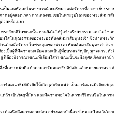
 ท่านเป็นเอตทัคคะในทางบวชด้วยศรัทธา แต่ศรัทธาที่อาจารย์บรรยา
ระภาคอยู่ตลอดเวลา ท่านหลงชมเชยในพระรูปโฉมของ พระสัมมาสัมพ
่ด้วยหรือเปล่า
พระวักกลิในขณะนั้น ท่านยังไม่ได้รู้แจ้งอริยสัจธรรม และไม่ใช่เ
าเลื่อมใสในคุณธรรมของพระอรหันตสัมมาสัมพุทธเจ้า ซึ่งท่านพระว
่านต้องมีศรัทธา ในพระคุณของพระอรหันตสัมมาสัมพุทธเจ้าด้วย แต่เน
องเป็นผู้ที่มีความละเอียด และเป็นผู้ที่อบรมเจริญปัญญาจนกระทั่
จิตอยู่ ก็ต้องพิจารณาขณะที่เลื่อมใสว่า ขณะนั้นจะมีอกุศลเกิดแทรกบ้
เห็น สิ่งที่เคารพนับถือ ถ้าตามอารัมมณาธิปติปัจจัยแล้วหมายความว
็นอารัมมณาธิปติปัจจัยให้เกิดกุศลจิต แต่ว่าเป็นอารัมมณปัจจัยแก่กุศ
ุศล แต่ถ้า เป็นวัตถุที่มีค่า และมีความพอใจในความวิจิตรหรือใน
ต้องนึกถึงความสวยก่อน อย่างดอกบัวนี้สวยไหม สดไหม ไม่เอาดอกที