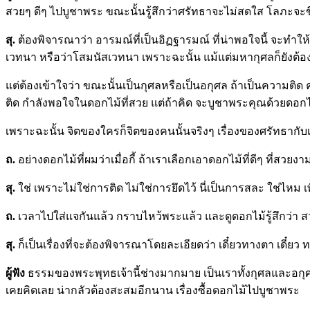
สวยๆ ดีๆ ไปบูชาพระ ขณะนั้นรู้สึกว่าศรัทธาจะไม่สดใส โลภะจะข
สุ.
ต้องพิจารณาว่า อารมณ์ที่เป็นอิฏฐารมณ์ ที่น่าพอใจนี้ จะทำให้
เวทนา หรือว่าโสมนัสเวทนา เพราะฉะนั้น แม้แต่มหากุศลก็ยังต้อ
แต่ต้องเข้าใจว่า ขณะนั้นเป็นกุศลหรือเป็นอกุศล ถ้าเป็นความต
ติด กำลังพอใจในดอกไม้ที่สวย แต่ถ้าคิด จะบูชาพระคุณด้วยดอกไม้ท
เพราะฉะนั้น จิตของใครก็จิตของคนนั้นจริงๆ เรื่องของศรัทธากับเ
ถ.
อย่างดอกไม้ที่ผมว่าเมื่อกี้ ถ้าเราเลือกเอาดอกไม้ที่ดีๆ ที่สวย
สุ.
ใช่
เพราะไม่ใช่การติด ไม่ใช่การยึดไว้ นี่เป็นการสละ ใช่ไหม เพ
ถ
.
เวลาไปใส่แจกันแล้ว กราบไหว้พระแล้ว และดูดอกไม้รู้สึกว่า ส
สุ.
ก็เป็นเรื่องที่จะต้องพิจารณาโดยละเอียดว่า เดี๋ยวทางตา เดี๋ยว 
ผู้ฟัง
ธรรมของพระพุทธเจ้านี้ช่างมากมาย เป็นเราทั้งกุศลและอกุศล ว
เคยคิดเลย น่ากลัวต้องสะสมอีกนาน เรื่องซื้อดอกไม้ไปบูชาพระ