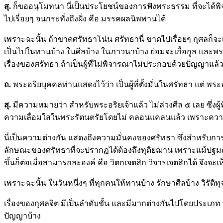
สุ.
ก็ขออนุโมทนา นี่เป็นประโยชน์ของการฟังพระธรรม ที่จะได้พิจ
ไปเรื่อยๆ จนกระทั่งถึงฝั่ง คือ มรรคผลนิพพานได้
เพราะฉะนั้น ถ้าขาดศรัทธาโน่น ศรัทธานี่ ขาดไปเรื่อยๆ กุศลก็จ
เป็นไปในทานบ้าง ในศีลบ้าง ในภาวนาบ้าง ย่อมจะเกื้อกูล และพร
เรื่องของศรัทธา ถ้าเป็นผู้ที่ไม่พิจารณาไม่ประกอบด้วยปัญญาแ
ถ
.
พระอริยบุคคลท่านแสดงไว้ว่า เป็นผู้ที่ตั้งมั่นในศรัทธา แต่ พร
สุ.
มีความหมายว่า สำหรับพระอริยเจ้าแล้ว ไม่ล่วงศีล ๕ เลย ซึ่งผู้ท
ความเลื่อมใสในพระรัตนตรัยโดยไม่ คลอนแคลนแล้ว เพราะความเลื่อ
นี่เป็นความต่างกัน แสดงถึงความมั่นคงของศรัทธา ซึ่งสำหรับกา
ลักษณะของศรัทธาที่จะปรากฏได้ต้องถึงทุติยฌาน เพราะแม้ปฐมฌาน 
ขึ้นก็ต่อเมื่อสามารถละองค์ คือ วิตกเจตสิก วิจารเจตสิกได้ จึง
เพราะฉะนั้น ในวันหนึ่งๆ ที่ทุกคนให้ทานบ้าง รักษาศีลบ้าง วิรัต
เรื่องของกุศลจิต มีเป็นลำดับขั้น และมีมากต่างกันไปโดยประเภท 
ปัญญาบ้าง