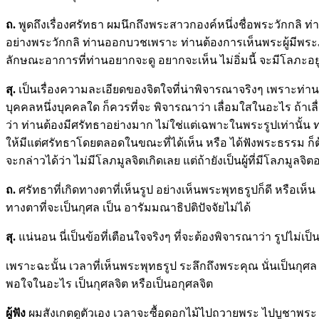
ถ
.
พูดถึงเรื่องศรัทธา ผมนึกถึงพระสาวกองค์หนึ่งชื่อพระวักกลิ
อย่างพระวักกลิ ท่านออกบวชเพราะ ท่านต้องการเห็นพระผู้มีพ
ลักษณะอาการที่ท่านอยากจะดู อยากจะเห็น ไม่อิ่มนี้ จะมีโลภะอยู
สุ.
เป็นเรื่องความละเอียดของจิตใจที่น่าพิจารณาจริงๆ เพราะท่าน 
บุคคลหนึ่งบุคคลใด ก็ควรที่จะ พิจารณาว่า เลื่อมใสในอะไร ถ้
ว่า ท่านต้องมีศรัทธาอย่างมาก ไม่ใช่แต่เฉพาะในพระรูปเท่านั้น ท
ให้มีแต่ศรัทธาโดยตลอดในขณะที่ได้เห็น หรือ ได้ฟังพระธรรม ก็ต้
จะกล่าวได้ว่า ไม่มีโลภมูลจิตเกิดเลย แต่ถ้ายังเป็นผู้ที่มีโลภมูล
ถ
.
ศรัทธาที่เกิดทางตาที่เห็นรูป อย่างเห็นพระพุทธรูปก็ดี หรือ
ทางตาที่จะเป็นกุศล เป็น อารัมมณาธิปติปัจจัยไม่ได้
สุ.
แน่นอน นี่เป็นข้อที่เตือนใจจริงๆ ที่จะต้องพิจารณาว่า รูปไม่เป
เพราะฉะนั้น เวลาที่เห็นพระพุทธรูป ระลึกถึงพระคุณ นั่นเป็นก
พอใจในอะไร เป็นกุศลจิต หรือเป็นอกุศลจิต
ผู้ฟัง
ผมสังเกตดูตัวเอง เวลาจะซื้อดอกไม้ไปถวายพระ ไปบูชาพระ จะ