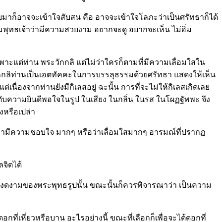
ยมาก็อาจจะเข้าใจสับสน คือ อาจจะเข้าใจโลภะว่าเป็นศรัทธาก็ได้
ุทธเจ้าว่ามีความสวยงาม อยากจะดู อยากจะเห็น ไม่อิ่ม
ฉพาะแต่ท่าน พระวักกลิ แต่ไม่ว่าใครก็ตามที่มีความเลื่อมใสใน
ักกลิท่านเป็นเอตทัคคะในการบรรลุธรรมด้วยศรัทธา แสดงให้เห็น
ื่องจากท่านยังมีกิเลสอยู่ ฉะนั้น การที่จะไม่ให้กิเลสเกิดเลย
งดับความยินดีพอใจในรูป ในเสียง ในกลิ่น ในรส ในโผฏฐัพพะ จึง
างหรือเปล่า
่า ถ้ามีความชอบใจ มากๆ หรือว่าเลื่อมใสมากๆ อารมณ์ที่ปรากฏ
ลจิตได้
ความงดงามของพระพุทธรูปนั้น ขณะนั้นก็ควรพิจารณาว่า เป็นความ
่เหี่ยวหรือบาน อะไรอย่างนี้ ขณะที่เลือกก็เพื่อจะได้ดอกที่