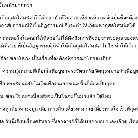
ึ้นหน้ามากกว่า
เกิดกุศลโสมนัส ถ้าได้ดอกบัวที่ไม่สวย เหี่ยวแห้ง แต่จำเป็นที่จะต้
งอาศัยอารมณ์ที่เป็นอิฏฐารมณ์ จึงจะทำให้เกิดมหากุศลโสมนัสได้
ิด ความพอใจในดอกไม้ที่สวย ไม่ได้คิดถึงการที่จะบูชาพระคุณของพ
ี่สวย ที่เป็นอิฏฐารมณ์ ก็ทำให้เกิดกุศลโสมนัส ไม่ใช่ ทำให้เกิดกุ
รื่อง ของโลภะ เป็นเรื่องที่จะต้องพิจารณาโดยละเอียด
งาม ความมุ่งหมายที่เลือกก็เพื่อบูชาพระรัตนตรัย จิตมุ่งหมายว่าเพื่อ
ื่อ พระรัตนตรัย ไม่ใช่เพื่อตนเอง ขณะนั้นก็ต้องเป็นกุศล
วย ชอบใจ อย่างนี้สงสัยจะเป็นโลภะขึ้นมาแล้ว ใช่ไหม
ทางหู เดี๋ยวทางจมูก เดี๋ยวทางลิ้น เดี๋ยวทางกาย เดี๋ยวทางใจ เร็วที่
ันนี้เรียนเรื่องศรัทธา ซึ่งอาจารย์ก็ได้บรรยายอย่างละเอียด เรื่อ