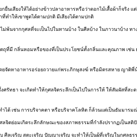
กยื่นเสียงให้ได้อย่างข้าวปลาอาหารหรือว่าดอกไม้เสื้อผ้าก็จริง แต่แ
้ยาที่ทำให้เขาพูดได้ตามปกติ มีเสียงได้ตามปกติ
 ย่อมไม่พ้นจากกุศลที่จะเป็นไปในทานบ้าง ในศีลบ้าง ในภาวนาบ้าง ท
ตถุที่มี กลิ่นหอมหรือของที่เป็นประโยชน์ทั้งกลิ่นและคุณภาพ เช่น 
ยจัดหาอาหารอร่อยถวายแก่พระภิกษุสงฆ์ หรือมิตรสหาย ญาติพี่น้อง เพื
ธา จะเกิดทำให้กุศลจิตระลึกเป็นไปในการให้ ให้สัมผัสที่สะดวกสบา
ด้ เช่น การบริจาคตา หรือบริจาคโลหิต ก็ล้วนแต่เป็นธัมมารมณ์ เป็น
กุศลจิตย่อมเกิดระลึกลักษณะของสภาพธรรมที่กำลังปรากฏเป็นสติ
ศีลเจริญ สุตะเจริญ ปัญญาเจริญ จะทำให้เป็นผู้ที่เจริญในกุศลธรรม 