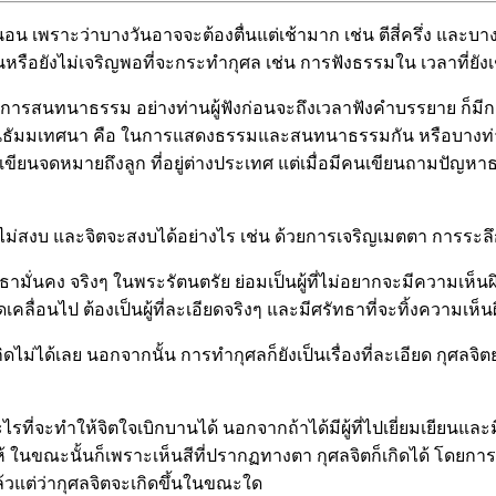
น เพราะว่าบางวันอาจจะต้องตื่นแต่เช้ามาก เช่น ตีสี่ครึ่ง และบาง
้นหรือยังไม่เจริญพอที่จะกระทำกุศล เช่น การฟังธรรมใน เวลาที่ยังเช้
การสนทนาธรรม อย่างท่านผู้ฟังก่อนจะถึงเวลาฟังคำบรรยาย ก็มีกา
ทธาในธัมมเทศนา คือ ในการแสดงธรรมและสนทนาธรรมกัน หรือบางท่
ม่เขียนจดหมายถึงลูก ที่อยู่ต่างประเทศ แต่เมื่อมีคนเขียนถามปัญ
่สงบ และจิตจะสงบได้อย่างไร เช่น ด้วยการเจริญเมตตา การระลึกถ
ธามั่นคง จริงๆ ในพระรัตนตรัย ย่อมเป็นผู้ที่ไม่อยากจะมีความเห็นผ
ลื่อนไป ต้องเป็นผู้ที่ละเอียดจริงๆ และมีศรัทธาที่จะทิ้งความเห็น
็เกิดไม่ได้เลย นอกจากนั้น การทำกุศลก็ยังเป็นเรื่องที่ละเอียด กุศ
ที่จะทำให้จิตใจเบิกบานได้ นอกจากถ้าได้มีผู้ที่ไปเยี่ยมเยียนและม
ให้ ในขณะนั้นก็เพราะเห็นสีที่ปรากฏทางตา กุศลจิตก็เกิดได้ โดยกา
แล้วแต่ว่ากุศลจิตจะเกิดขึ้นในขณะใด