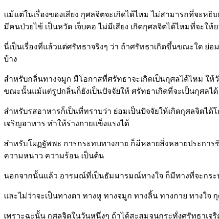
แม้แต่ในเรื่องของเสียง กุศลจิตจะเกิดได้ไหม ไม่สามารถที่จะหยิบย
มีคนป่วยไข้ เป็นหวัด เจ็บคอ ไม่มีเสียง เกิดกุศลจิตได้ไหมที่จะให
นี่เป็นเรื่องที่แล้วแต่ศรัทธาจริงๆ ว่า ถ้าศรัทธาเกิดขึ้นขณะใด
บ้าง
สำหรับกลิ่นทางจมูก มีโอกาสที่ศรัทธาจะเกิดเป็นกุศลได้ไหม ให้วั
ขณะนั้นแม้แต่รูปกลิ่นก็ยังเป็นปัจจัยให้ ศรัทธาเกิดที่จะเป็นกุศลได้
สำหรับรสอาหารก็เป็นที่ทราบว่า ย่อมเป็นปัจจัยให้เกิดกุศลจิตได้โด
เจริญอาหาร ทำให้ร่างกายแข็งแรงได้
สำหรับโผฏฐัพพะ การกระทบทางกาย ก็มีหลายสิ่งหลายประการซึ่งศรัท
ความหนาว ความร้อน เป็นต้น
นอกจากนั้นแล้ว อารมณ์ที่เป็นธัมมารมณ์ทางใจ ก็มีทางที่จะกระทำไ
และไม่ว่าจะเป็นทางตา ทางหู ทางจมูก ทางลิ้น ทางกาย ทางใจ 
เพราะฉะนั้น กุศลจิตในวันหนึ่งๆ ถ้าได้สะสมจนกระทั่งศรัทธาเจริญ 