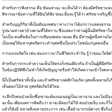
สำหรับการฟังธรรม คือ ธัมมสวนะ จะเห็นได้ว่า ต้องมีศรัทธาแน่นอ
พิจารณาข้อความที่ได้ยินได้ฟัง ขณะนั้นจะรู้ได้ว่า ศรัทธาเจริญขึ
สำหรับบุญกิริยาที่เป็นธัมมเทศนา ทางวาจาได้แก่การแสดงธรรม 
รูปนามทางตาบ้างตามที่ได้ทราบ ซึ่งแสดงว่าท่านผู้นั้นมีศรั
ไม่เป็น คนที่ขยันในการเขียนจดหมายเลย คือ มีท่านผู้หนึ่งท่านไ
เป็นเหตุให้มหากุศลจิตกระทำกุศลซึ่งเป็นประโยชน์แก่บุคคลอื่น
การอบรมจิตใจ เช่น สมถภาวนาในชีวิตประจำวัน รู้ว่าขณะใดจิตไม
สำหรับการกระทำความเห็นให้ตรงก็เช่นเดียวกัน ถ้าเป็นผู้ที่มีศรัท
ในข้อปฏิบัติซึ่งไม่ทำให้เกิดปัญญาหรือทำให้เกิดความเข้าใจคลาดเค
นี่ก็เป็นศรัทธาทั้งนั้น และถ้าศรัทธาเจตสิกไม่เกิด กุศลทั้งหลายก
เห็นดอกไม้สวย กุศลจิตเกิดได้ไหม
ระลึกถึงคนป่วยเจ็บซึ่งเขาจะต้องนอนอยู่เป็นเวลานาน และไม่มีอะไร
ฉะนั้น เพียงแต่การคิดถึงว่า น่าจะมีดอกไม้ให้ คนป่วยเจ็บ และก็
แล้วก็ยังมี หลายสิ่งหลายประการ เช่น เสื้อผ้าอาภรณ์ต่างๆ ซึ่งก็