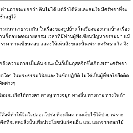
ท่านอาจจะบอกว่า ตื่นไม่ได้ แต่ถ้าได้ฟังและสนใจ มีศรัทธาที่จะ
าอยู่ได้
รสนทนาธรรมกัน ในเรื่องของรูปบ้าง ในเรื่องของนามบ้าง เรื่อง
านก็ตอบจดหมายธรรม เวลาที่มีท่านผู้ฟังเขียนปัญหาธรรมมา แม้
หาธรรม ท่านเขียนตอบ แสดงให้เห็นถึงขณะนั้นเพราะศรัทธาเกิด จึง
ึงความตาย เป็นต้น ขณะนั้นก็เป็นกุศลจิตซึ่งเกิดเพราะศรัทธา
ิดใดๆ ในพระธรรมวินัยและในข้อปฏิบัติ ไม่ใช่เป็นผู้ที่พอใจยึดติด
ผิดต่างๆ
ลจิตย่อมจะเกิดได้ทางตา ทางหู ทางจมูก ทางลิ้น ทางกาย ทางใจ ถ้า
ีสิ่งที่ทำให้จิตใจปลอดโปร่ง ที่จะลืมความเจ็บไข้ได้ป่วย เพราะ
รคิดที่จะสละสิ่งนั้นเพื่อประโยชน์แก่คนอื่น และนอกจากดอกไม้