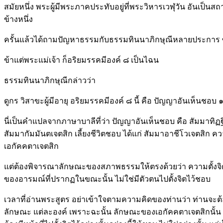
สมัยหนึ่ง พระผู้มีพระภาคประทับอยู่ที่พระวิหารเวฬุวัน อันเป็นส
ข้างหนึ่ง
ครั้นแล้วได้ถามปัญหาธรรมกับธรรมทินนาภิกษุณีหลายประการ 
ข้าแต่พระแม่เจ้า ก็อริยมรรคมีองค์ ๘ เป็นไฉน
ธรรมทินนาภิกษุณีกล่าวว่า
ดูกร วิสาขะผู้มีอายุ อริยมรรคมีองค์ ๘ นี้ คือ ปัญญาอันเห็น
นี่เป็นคำแปลจากภาษาบาลีที่ว่า ปัญญาอันเห็นชอบ คือ สัมมาทิฏ
สัมมากัมมันตเจตสิก เลี้ยงชีวิตชอบ ได้แก่ สัมมาอาชีโวเจตสิก ค
เอกัคคตาเจตสิก
แต่ต้องพิจารณาลักษณะของสภาพธรรมให้ตรงด้วยว่า ความตั้งจิตไ
ของอารมณ์ที่ปรากฏในขณะนั้น ไม่ใช่มีตัวตนไปตั้งจิตไว้ชอบ
เวลาที่อ่านพระสูตร อย่าเข้าใจตามความคิดของท่านว่า ท่านจะต้อง
ลักษณะ แต่ละองค์ เพราะฉะนั้น ลักษณะของเอกัคคตาเจตสิกนั้น คือ