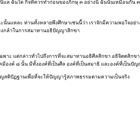
ี้แล ฉันใด กิจที่ควรทำก่อนของภิกษุ ๓ อย่างนี้ ฉันนั้นเหมือนก
าะฉะนั้นแหละ ท่านทั้งหลายพึงศึกษาเช่นนี้ว่า เราจักมีความพอใจ
แรงกล้าในการสมาทานอธิปัญญาสิกขา
ยเฉพาะ แต่กล่าวทั่วไปถึงการที่จะสมาทานอธิศีลสิกขา อธิจิตตสิกขา 
์ ๘ นั้น มีทั้งองค์ที่เป็นศีล องค์ที่เป็นสมาธิ และองค์ที่เป็นปั
ิญสติปัฏฐานเพื่อที่จะให้ปัญญารู้สภาพธรรมตามความเป็นจริง