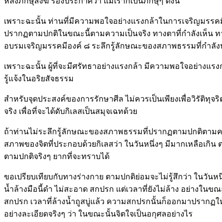
หลังภิกษุสงฆ์ ร้องประกาศว่า แม้เราก็เป็นภิกษุๆ ดังนี้
เพราะฉะนั้น ท่านที่มีความพอใจอย่างแรงกล้าในการเจริญมรรคมี
ปรากฏตามปกติในขณะนี้ตามความเป็นจริง ทางตาที่กำลังเห็น ทางหูที
อบรมเจริญมรรคมีองค์ ๘ ระลึกรู้ลักษณะของสภาพธรรมที่กำลั
เพราะฉะนั้น ผู้ที่จะมีศรัทธาอย่างแรงกล้า มีความพอใจอย่างแรงกล้า
รู้แจ้งในอริยสัจธรรม
สำหรับจุดประสงค์ของการรักษาศีล ไม่ควรเป็นเพียงเพื่อวิรัติท
จริง เพื่อที่จะได้ดับกิเลสเป็นสมุจเฉทด้วย
ถ้าท่านไม่ระลึกรู้ลักษณะของสภาพธรรมที่ปรากฏตามปกติตามความเ
สภาพของจิตที่ประกอบด้วยกิเลสว่า ในวันหนึ่งๆ มีมากเหลือเกิน ต
ตามปกติจริงๆ ยากที่จะทราบได้
ขอเปรียบเทียบกับทางร่างกาย ตามปกติย่อมจะไม่รู้สึกว่า ในวันหนึ่
น้ำล้างมือนี้ดำ ไม่สะอาด สกปรก แต่เวลาที่ยังไม่ล้าง อย่างในขณะน
สกปรก เวลาที่ล้างน้ำถูสบู่แล้ว ความสกปรกนั้นก็ออกมาปรากฏให้
อย่างละเอียดจริงๆ ว่า ในขณะนั้นจิตใจเป็นอกุศลอย่างไร