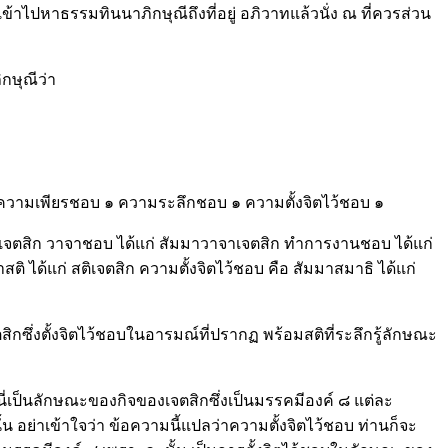
ข้าไปหาธรรมทินนาภิกษุณีถึงที่อยู่ อภิวาทแล้วนั่ง ณ ที่ควรส่วน
กษุณีว่า
๑ ความเพียรชอบ ๑ ความระลึกชอบ ๑ ความตั้งจิตไว้ชอบ ๑
ิตกเจตสิก วาจาชอบ ได้แก่ สัมมาวาจาเจตสิก ทำการงานชอบ ได้แก่
ิ ได้แก่ สติเจตสิก ความตั้งจิตไว้ชอบ คือ สัมมาสมาธิ ได้แก่
่งตั้งจิตไว้ชอบในอารมณ์ที่ปรากฏ พร้อมสติที่ระลึกรู้ลักษณะ
านี่เป็นลักษณะของกิจของเจตสิกซึ่งเป็นมรรคมีองค์ ๘ แต่ละ
น อย่าเข้าใจว่า ข้อความนี้แปลว่าความตั้งจิตไว้ชอบ ท่านก็จะ