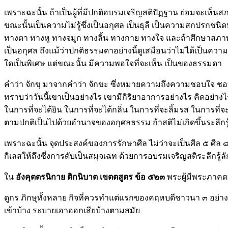
เพราะฉะนั้น ถ้าเป็นผู้ที่มีปกติอบรมเจริญสติปัฏฐาน ย่อมจะเห
ขณะนั้นเป็นความไม่รู้ซึ่งเป็นอกุศล เป็นธุลี เป็นความสกปรกชน
ทางตา ทางหู ทางจมูก ทางลิ้น ทางกาย ทางใจ และถ้าศึกษาสภาพของ
เป็นอกุศล ถึงแม้ว่าปกติธรรมดาอย่างนี้ดูเสมือนว่าไม่ได้เป็นคว
ใดเป็นพิเศษ แต่ขณะนั้น มีความพอใจที่จะเห็น เป็นของธรรมดา
คำว่า จักขุ มาจากคำว่า จักขะ ซึ่งหมายความถึงความชอบใจ ชอบใจท
ทราบว่าวันนี้เขาเป็นอย่างไร เขามีกิริยาอาการอย่างไร คิดอย่าง
ในการที่จะได้ยิน ในการที่จะได้กลิ่น ในการที่จะลิ้มรส ในการที่
ตามปกติเป็นไปด้วยอำนาจของอกุศลธรรม ถ้าสติไม่เกิดขึ้นระลึ
เพราะฉะนั้น จุดประสงค์ของการรักษาศีล ไม่ว่าจะเป็นศีล ๕ ศีล ๘
กิเลสให้ถึงซึ่งการดับเป็นสมุจเฉท ด้วยการอบรมเจริญสติระลึก
ใน
อังคุตตรนิกาย ติกนิบาต เขตตสูตร
ข้อ ๕๒๓
พระผู้มีพระภาคตร
ดูกร ภิกษุทั้งหลาย กิจที่ควรทำแต่แรกของคฤหบดีชาวนา ๓ อย่าง
เข้าบ้าง ระบายเอาออกเสียบ้างตามสมัย