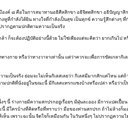
องค์ ๘ คือในการสมาทานอธิศีลสิกขา อธิจิตตสิกขา อธิปัญญาสิกข
่กำลังได้ยิน ทางใจที่กำลังเป็นสุข เป็นทุกข์ ความรู้สึกต่างๆ ที่
งปรากฏตามปกติตามความเป็นจริง
 ก็จะต้องปฏิบัติอย่างนี้ด้วย ไม่ใช่เพียงแต่จะคิดว่า ยากเกินไป หร
ุจริตทางกาย หรือว่าทางวาจาเท่านั้น แต่ว่าควรจะเพื่อการขัดเกล
ป็นจริง ย่อมจะไม่เห็นกิเลสเลยว่า กิเลสมีมากสักแค่ไหน แต่ถ้าเ
ามปกติที่นั่งอยู่ในขณะนี้ มีกิเลสแทรกแซงบ้างหรือเปล่า หรือว่า
งๆ นี้ ร่างกายมีความสกปรกอยู่เรื่อยๆ มีฝุ่นละออง มีการแปดเปื้อนล
ี้ มีใครบ้างที่คิดหรือที่ทราบว่า มือของท่านสกปรก ถ้าไม่ล้างก็มอง
เห็น เพราะฉะนั้น จิตใจก็เหมือนกัน ในวันหนึ่งๆ ไม่ปรากฏความไม