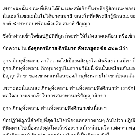
เพราะฉะนั้น ขณะที่เห็น ได้ยิน และสติเกิดขึ้นระลึกรู้ลักษณะข
นั่นเอง ในขณะนั้นไม่ได้ขาดสมาธิ ขณะใดที่สติระลึกรู้ลักษณะขอ
องค์ ๘ ประกอบพร้อมด้วยศีล สมาธิ ปัญญา
ซึ่งถ้าท่านเข้าใจข้อปฏิบัติที่ถูก ก็จะทำให้ไม่คลาดเคลื่อน หรือเข
ข้อความใน
อังคุตตรนิกาย ติกนิบาต คัทรภสูตร
ข้อ ๕๒๒
มีว่า
ดูกร ภิกษุทั้งหลาย ลาติดตามไปเบื้องหลังฝูงโค มันร้องว่า แม้เรา
ดูกร ภิกษุทั้งหลาย ภิกษุบางรูปในธรรมวินัยนี้ ฉันนั้นเหมือนก
ปัญญาสิกขาของเขาหาเหมือนของภิกษุทั้งหลายไม่ เขาเป็นแต่ติดตามไ
เพราะฉะนั้นแหละ ภิกษุทั้งหลาย ท่านทั้งหลายพึงศึกษาว่า เร
พอใจอย่างแรงกล้าในการสมาทานอธิปัญญาสิกขา
ดูกร ภิกษุทั้งหลาย ท่านทั้งหลายพึงศึกษาเช่นนี้แล ฯ
ข้อปฏิบัติถูกนี้สำคัญที่สุด ไม่ใช่เพียงแต่กล่าวตามๆ กันไปว่า ปฏ
ที่ติดตามไปเบื้องหลังฝูงโคแล้วร้องว่า แม้เราก็เป็นโค แต่คว