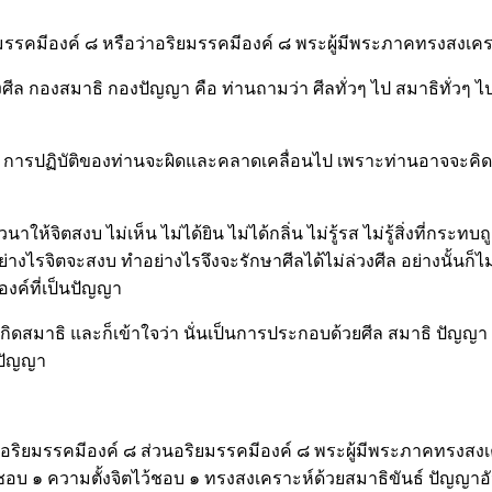
ยมรรคมีองค์ ๘ หรือว่าอริยมรรคมีองค์ ๘ พระผู้มีพระภาคทรงสงเคร
งศีล กองสมาธิ กองปัญญา คือ ท่านถามว่า ศีลทั่วๆ ไป สมาธิทั่วๆ ไ
นี้ การปฏิบัติของท่านจะผิดและคลาดเคลื่อนไป เพราะท่านอาจจะคิดว่า
ให้จิตสงบ ไม่เห็น ไม่ได้ยิน ไม่ได้กลิ่น ไม่รู้รส ไม่รู้สิ่งที่กระ
ำอย่างไรจิตจะสงบ ทำอย่างไรจึงจะรักษาศีลได้ไม่ล่วงศีล อย่างนั้นก็
องค์ที่เป็นปัญญา
เกิดสมาธิ และก็เข้าใจว่า นั่นเป็นการประกอบด้วยศีล สมาธิ ปัญญา ท
 ปัญญา
้วยอริยมรรคมีองค์ ๘ ส่วนอริยมรรคมีองค์ ๘ พระผู้มีพระภาคทรงสง
อบ ๑ ความตั้งจิตไว้ชอบ ๑ ทรงสงเคราะห์ด้วยสมาธิขันธ์ ปัญญา