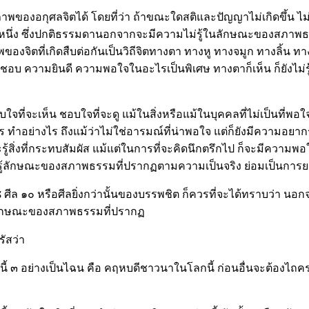
็นสภาพของอกุศลจิตได้ โดยที่ว่า ถ้าขณะใดสติและปัญญาไม่เกิดขึ้
ิดหนึ่ง ซึ่งปกติธรรมดานอกจากจะมีความไม่รู้ในลักษณะของสภาพธรรม
จิตที่เกิดสืบต่อกันเป็นวิถีจิตทางตา ทางหู ทางจมูก ทางลิ้น ทา
ามชอบ ความยินดี ความพอใจในอะไรเป็นพิเศษ ทางตาก็เห็น ก็ยังไม่รู
ี่จะเห็น ชอบใจที่จะดู แม้ในสิ่งหรือแม้ในบุคคลที่ไม่เป็นที่พอใ
ไร ทำอย่างไร ถึงแม้ว่าไม่ใช่อารมณ์ที่น่าพอใจ แต่ก็ยังมีความอยา
จะรู้สิ่งที่กระทบสัมผัส แม้แต่ในการที่จะคิดนึกตรึกไป ก็จะมีความ
กรู้ลักษณะของสภาพธรรมที่ปรากฏตามความเป็นจริง ย่อมเป็นการยา
 ศีล ๑๐ หรือศีลยิ่งกว่านั้นของบรรพชิต ก็ควรที่จะได้ทราบว่า นอ
รู้ลักษณะของสภาพธรรมที่ปรากฏ
ัสว่า
นี้ ๓ อย่างเป็นไฉน คือ คฤหบดีชาวนาในโลกนี้ ก่อนอื่นจะต้องไถค