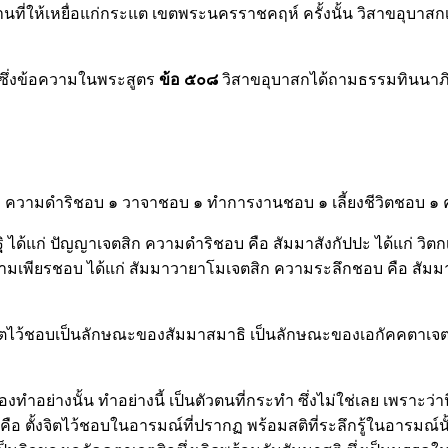
ถานที่ให้เหยื่อแก่กระแต เขตพระนครราชคฤห์ ครั้งนั้น วิสาขอุบาสกเ
ซึ่งข้อความในพระสูตร
ข้อ ๕๐๘
วิสาขอุบาสกได้ถามธรรมทินนาภิ
ชอบ ๑ ความดำริชอบ ๑ วาจาชอบ ๑ ทำการงานชอบ ๑ เลี้ยงชีวิตชอบ 
ฐิ ได้แก่ ปัญญาเจตสิก ความดำริชอบ คือ สัมมาสังกัปปะ ได้แก่ ว
วามเพียรชอบ ได้แก่ สัมมาวายาโมเจตสิก ความระลึกชอบ คือ สัมมาสต
ว้ชอบเป็นลักษณะของสัมมาสมาธิ เป็นลักษณะของเอกัคคตาเจตสิกซึ
ทำอย่างนั้น ทำอย่างนี้ เป็นตัวตนที่กระทำ ซึ่งไม่ใช่เลย เพราะว่
 ตั้งจิตไว้ชอบในอารมณ์ที่ปรากฏ พร้อมสติที่ระลึกรู้ในอารมณ์นั้