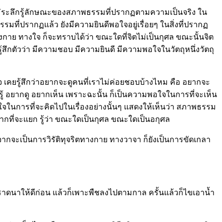
น ไม่ระลึกรู้ลักษณะของสภาพธรรมที่ปรากฏตามความเป็นจริง ใน
ที่ปรากฏแล้ว ยังมีความยินดีพอใจอยู่เรื่อยๆ ในสิ่งที่ปรากฏ
งกาย ทางใจ ก็จะทราบได้ว่า ขณะใดที่จิตไม่เป็นกุศล ขณะนั้นจิต
้สึกตัวว่า มีความชอบ มีความยินดี มีความพอใจในวัตถุหนึ่งวัตถุ
จ เคยรู้สึกว่าอยากจะดูคนที่เราไม่ค่อยชอบบ้างไหม คือ อยากจะ
กรู้ อยากดู อยากเห็น เพราะฉะนั้น ก็เป็นความพอใจในการที่จะเห็น
พอใจในการที่จะคิดไปในเรื่องอย่างนั้นๆ แสดงให้เห็นว่า สภาพธรรม
กที่จะแยก รู้ว่า ขณะใดเป็นกุศล ขณะใดเป็นอกุศล
กจากจะเป็นการวิรัติทุจริตทางกาย ทางวาจา ก็ยังเป็นการขัดเกลา
ราดนาให้ดีก่อน แล้วก็เพาะพืชลงไปตามกาล ครั้นแล้วก็ไขเอาน้ำ