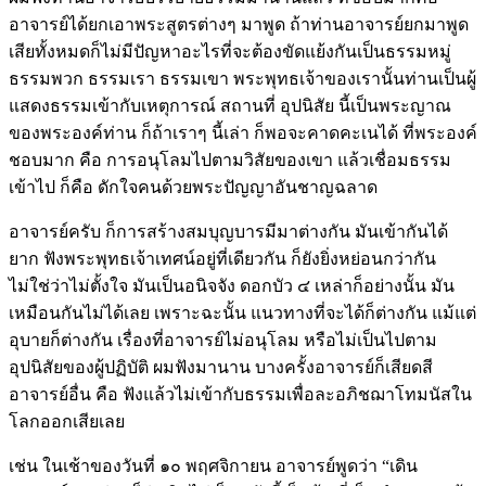
อาจารย์ได้ยกเอาพระสูตรต่างๆ มาพูด ถ้าท่านอาจารย์ยกมาพูด
เสียทั้งหมดก็ไม่มีปัญหาอะไรที่จะต้องขัดแย้งกันเป็นธรรมหมู่
ธรรมพวก ธรรมเรา ธรรมเขา พระพุทธเจ้าของเรานั้นท่านเป็นผู้
แสดงธรรมเข้ากับเหตุการณ์ สถานที่ อุปนิสัย นี้เป็นพระญาณ
ของพระองค์ท่าน ก็ถ้าเราๆ นี้เล่า ก็พอจะคาดคะเนได้ ที่พระองค์
ชอบมาก คือ การอนุโลมไปตามวิสัยของเขา แล้วเชื่อมธรรม
เข้าไป ก็คือ ดักใจคนด้วยพระปัญญาอันชาญฉลาด
อาจารย์ครับ ก็การสร้างสมบุญบารมีมาต่างกัน มันเข้ากันได้
ยาก ฟังพระพุทธเจ้าเทศน์อยู่ที่เดียวกัน ก็ยังยิ่งหย่อนกว่ากัน
ไม่ใช่ว่าไม่ตั้งใจ มันเป็นอนิจจัง ดอกบัว ๔ เหล่าก็อย่างนั้น มัน
เหมือนกันไม่ได้เลย เพราะฉะนั้น แนวทางที่จะได้ก็ต่างกัน แม้แต่
อุบายก็ต่างกัน เรื่องที่อาจารย์ไม่อนุโลม หรือไม่เป็นไปตาม
อุปนิสัยของผู้ปฏิบัติ ผมฟังมานาน บางครั้งอาจารย์ก็เสียดสี
อาจารย์อื่น คือ ฟังแล้วไม่เข้ากับธรรมเพื่อละอภิชฌาโทมนัสใน
โลกออกเสียเลย
เช่น ในเช้าของวันที่ ๑๐ พฤศจิกายน อาจารย์พูดว่า “เดิน