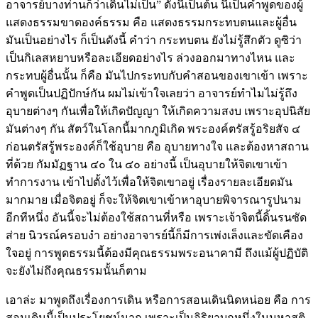
อาจารย์บางท่านก็ว่าเดินไม่เป็น” ดังนี้เป็นต้น นี่เป็นคำพูดของผู้
แสดงธรรมขาดองค์ธรรม คือ แสดงธรรมกระทบตนและผู้อื่น
มันเป็นอย่างไร ก็เป็นดังนี้ คำว่า กระทบตน ยังไม่รู้สึกตัว ดูซิว่า
เป็นกิเลสหยาบหรือละเอียดอย่างไร ล่วงออกมาทางไหน และ
กระทบผู้อื่นนั้น ก็คือ มันไปกระทบกับคำสอนของเขาเข้า เพราะ
คำพูดเป็นปฏิปักษ์กัน ผมไม่เข้าใจเลยว่า อาจารย์ทำไมไม่รู้ถึง
อุบายต่างๆ กันเพื่อให้เกิดปัญญา ให้เกิดความสงบ เพราะอุปนิสัย
มันต่างๆ กัน สัตว์ในโลกนี้มากภูมิเกิด พระองค์ตรัสรู้อริยสัจ ๔
ก่อนตรัสรู้พระองค์ก็ใช้อุบาย คือ อุบายทางใจ และต้องหาสถาน
ที่ด้วย กัมมัฏฐาน ๔๐ ใน ๔๐ อย่างนี้ เป็นอุบายให้จิตเขาเข้า
ทำการงาน เข้าไปตั้งไว้เพื่อให้จิตเขาอยู่ เรื่องรายละเอียดมัน
มากมาย เมื่อจิตอยู่ ก็จะให้จิตเขาเข้าหาอุบายพิจารณารูปนาม
อีกทีหนึ่ง อันนี้จะไม่ต้องใช้สถานที่หรือ เพราะเจ้าจิตนี้ดิ้นรนซัด
ส่าย นิวรณ์ครอบงำ อย่างอาจารย์นี้ก็มีการเพ่งเล็งและขัดเคือง
ใจอยู่ การพูดธรรมนี้ต้องมีคุณธรรมพระอนาคามี ถึงแม้ผู้ปฏิบัติ
จะยังไม่ถึงคุณธรรมนั้นก็ตาม
เอาล่ะ มาพูดถึงเรื่องการเดิน หรือการสอนเดินนิดหน่อย คือ การ
สอนเดินนี้เป็นประโยชน์มาก เพราะเป็นอิริยาบถหนึ่งในมหาสติ