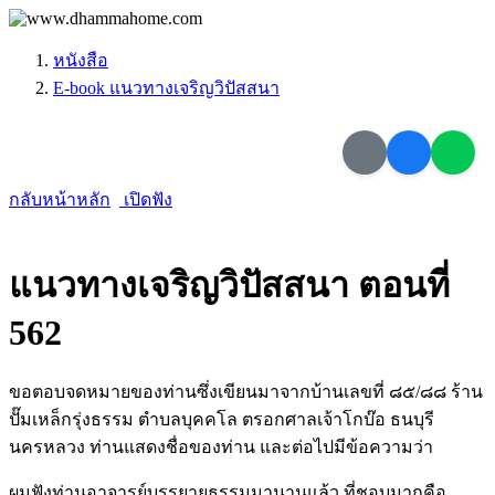
หนังสือ
E-book แนวทางเจริญวิปัสสนา
กลับหน้าหลัก
เปิดฟัง
แนวทางเจริญวิปัสสนา ตอนที่
562
ขอตอบจดหมายของท่านซึ่งเขียนมาจากบ้านเลขที่ ๘๕/๘๘ ร้าน
ปั๊มเหล็กรุ่งธรรม ตำบลบุคคโล ตรอกศาลเจ้าโกบ๊อ ธนบุรี
นครหลวง ท่านแสดงชื่อของท่าน และต่อไปมีข้อความว่า
ผมฟังท่านอาจารย์บรรยายธรรมมานานแล้ว ที่ชอบมากคือ