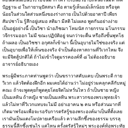
ปัฏฐาน ๔ ในกายานุปัสสนา คือ ตามรู้เห็นแม้เล็กน้อย หรือจุด
น้อยในส่วนใดส่วนหนึ่งของร่างกาย เป็นไปด้วยอาตาปี เพียร
สัมปชาโน รู้สึกอยู่เสมอ สติมา มีสติ ไม่เผลอ พูดกันอย่างง่าย
เป็นอยู่อย่างนี้ เป็นวิชา นำอภิชฌา โทมนัส กายกรรม มโนกรรม
วจีกรรมออก ไม่มี ขณะปฏิบัติอยู่ จนกว่าจะตื่น หรือถึงขั้นพุทโธ
ถ้าเผลอ เป็นอวิชชา อกุศลก็เข้ามา นี้เป็นอุบายไม่ใช่ของจริง แต่
เป็นอุบายเพื่อให้เห็นของจริง จำเป็นต้องหาสถานที่วิเวกไหม จึง
จะมีจิตสู้ปกติได้ ถ้าไม่เข้าใจดูมรรคองค์ที่ ๘ ไม่ต้องอธิบาย
อาจารย์อธิบายเอง
พระผู้มีพระภาคท่านพูดว่า เป็นฆราวาสคับแคบ เป็นพระดี กาย
วิเวก แล้วจิตต้องฝึกอีก ผมเคยได้อ่านว่า ไม่อยู่ร่วมคลุกคลีกับหมู่
คณะ ถ้าจะพูดคุยก็พูดคุยโดยจิตไม่หวั่นไหว ถ้าเป็นชาย หญิง
เป็นมลทิน ถ้าหญิง ชายเป็นมลทิน พระสาวกของพระพุทธเจ้า
แล้วไม่หาที่วิเวกแทบจะไม่มี อย่าเอาคน ๒ คน หรือส่วนมากที่
เกิดมาพร้อมเพื่อจะรอรับการตรัสรู้ของพระองค์มาเป็นที่ตั้งเลย
เรามันเป็นแตงโมปลายเครือแล้ว ความลึกซึ้งของธรรม บรรลุ
ธรรมนี้ลึกซึ้งเช่นไร แค่ไหน ครั้งตรัสรู้ใหม่ๆ พระองค์ท้อพระทัย