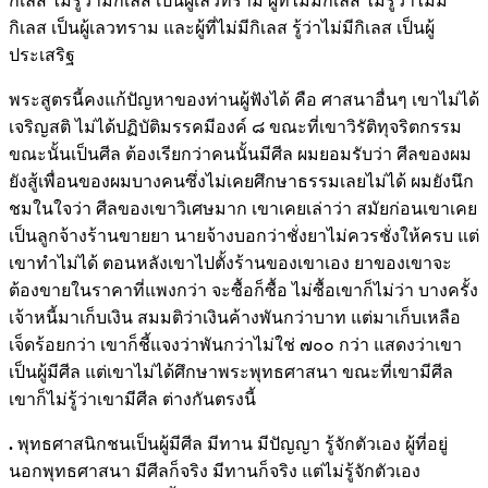
กิเลส ไม่รู้ว่ามีกิเลส เป็นผู้เลวทราม ผู้ที่ไม่มีกิเลส ไม่รู้ว่าไม่มี
กิเลส เป็นผู้เลวทราม และผู้ที่ไม่มีกิเลส รู้ว่าไม่มีกิเลส เป็นผู้
ประเสริฐ
พระสูตรนี้คงแก้ปัญหาของท่านผู้ฟังได้ คือ ศาสนาอื่นๆ เขาไม่ได้
เจริญสติ ไม่ได้ปฏิบัติมรรคมีองค์ ๘ ขณะที่เขาวิรัติทุจริตกรรม
ขณะนั้นเป็นศีล ต้องเรียกว่าคนนั้นมีศีล ผมยอมรับว่า ศีลของผม
ยังสู้เพื่อนของผมบางคนซึ่งไม่เคยศึกษาธรรมเลยไม่ได้ ผมยังนึก
ชมในใจว่า ศีลของเขาวิเศษมาก เขาเคยเล่าว่า สมัยก่อนเขาเคย
เป็นลูกจ้างร้านขายยา นายจ้างบอกว่าชั่งยาไม่ควรชั่งให้ครบ แต่
เขาทำไม่ได้ ตอนหลังเขาไปตั้งร้านของเขาเอง ยาของเขาจะ
ต้องขายในราคาที่แพงกว่า จะซื้อก็ซื้อ ไม่ซื้อเขาก็ไม่ว่า บางครั้ง
เจ้าหนี้มาเก็บเงิน สมมติว่าเงินค้างพันกว่าบาท แต่มาเก็บเหลือ
เจ็ดร้อยกว่า เขาก็ชี้แจงว่าพันกว่าไม่ใช่ ๗๐๐ กว่า แสดงว่าเขา
เป็นผู้มีศีล แต่เขาไม่ได้ศึกษาพระพุทธศาสนา ขณะที่เขามีศีล
เขาก็ไม่รู้ว่าเขามีศีล ต่างกันตรงนี้
.
พุทธศาสนิกชนเป็นผู้มีศีล มีทาน มีปัญญา รู้จักตัวเอง ผู้ที่อยู่
นอกพุทธศาสนา มีศีลก็จริง มีทานก็จริง แต่ไม่รู้จักตัวเอง