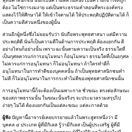
พุทธศาสนิกชน นั่นก็เป็นความดีส่วนหนึ่ง เป็นความเข้าใจที่ถูก
ต้อง ไม่ใช่การงมงาย แต่เป็นพระธรรมคำสอนที่พระองค์ทรง
แสดงไว้ให้ศึกษาได้ ให้เข้าใจตามได้ ให้ประพฤติปฏิบัติตามได้ ก็
เป็นความดีส่วนหนึ่งของผู้นั้น
ส่วนอีกผู้หนึ่งซึ่งไม่ยอมรับว่า นับถือพระพุทธศาสนา แต่มีความ
ประพฤติดี นั่นก็เป็นความดีในด้านการประพฤติ ต้องแยกกัน ดี
อย่างไหนก็อย่างนั้น เพราะฉะนั้นตามความเป็นจริง ธรรมใดที่
เป็นกุศลควรแก่การอนุโมทนา ก็อนุโมทนา ธรรมใดที่เป็นอกุศล
ไม่ควรแก่การอนุโมทนา ก็ไม่อนุโมทนา ถ้าใครทำดีก็
อนุโมทนาในการทำดีของบุคคลนั้น ถ้าเป็นพุทธศาสนิกชนทำ
ไม่ดี ก็ไม่อนุโมทนาในการกระทำไม่ดีของพุทธศาสนิกชนนั้น
การอนุโมทนานี้ก็จะต้องเป็นเฉพาะกาล ชั่วขณะ ตรงต่อลักษณะ
ของสภาพธรรมนั้น ในขณะนั้นจริงๆ จะประมวลรวมสรุปไป
ง่ายๆ ไม่ได้ ต้องแยกกันเป็นแต่ละขณะ แต่ละกาลด้วย
ผู้ฟัง
ปัญหานี้อาจารย์เคยบรรยายแล้วในพระสูตรหนึ่งว่า มี
บุคคล ๔ ประเภท ผู้ที่มีกิเลส รู้ว่ามีกิเลส เป็นผู้ประเสริฐ ผู้ที่มี