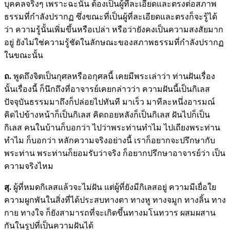
บุคคลจริงๆ เพราะฉะนั้น ต้องเป็นผู้ที่ละเอียดและตรงต่อสภาพ
ธรรมที่กำลังปรากฏ ซึ่งขณะที่เป็นผู้ที่ละเอียดและตรงก็จะรู้ได้
ว่า ความรู้นั้นเพิ่มขึ้นหรือเปล่า หรือว่ายังคงเป็นความสงสัยมาก
อยู่ ยังไม่ใช่ความรู้ชัดในลักษณะของสภาพธรรมที่กำลังปรากฏ
ในขณะนั้น
ถ
.
พูดถึงจิตเป็นกุศลหรืออกุศลนี้ เคยมีพระเล่าว่า ท่านฝันเรื่อง
นั้นเรื่องนี้ ก็นึกถึงที่อาจารย์เคยกล่าวว่า ความฝันนี้เป็นกิเลส
ปัจจุบันธรรมมาถึงก็ปล่อยไปทันที มาเร็ว มาทีละหนึ่งอารมณ์
คิดไปข้างหน้าก็เป็นกิเลส คิดถอยหลังก็เป็นกิเลส ฝันไปก็เป็น
กิเลส คนในบ้านก็บอกว่า ไปว่าพระท่านทำไม ไปเถียงพระท่าน
ทำไม ก็บอกว่า หลักความจริงอย่างนี้ เราก็อยากจะปรึกษากับ
พระท่าน พระท่านก็ยอมรับว่าจริง ก็อยากปรึกษาอาจารย์ว่า เป็น
ความจริงไหม
สุ
.
ผู้ที่หมดกิเลสแล้วจะไม่ฝัน แต่ผู้ที่ยังมีกิเลสอยู่ ความมีเยื่อใย
ความผูกพันในสิ่งที่ได้ประสบทางตา ทางหู ทางจมูก ทางลิ้น ทาง
กาย ทางใจ ก็ยังสามารถที่จะเกิดขึ้นทางมโนทวาร ผสมผสาน
กันในรูปที่เป็นความฝันได้