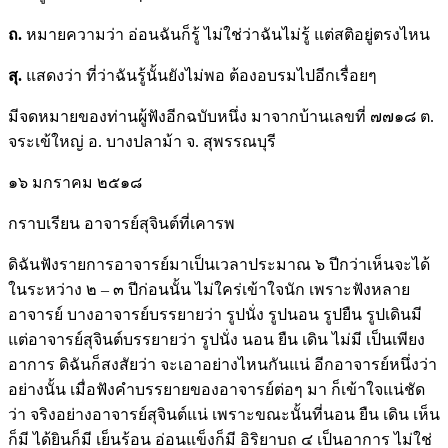
ถ.
หมายความว่า อ่อนฉันก็รู้ ไม่ใช่ว่าฉันไม่รู้ แต่สติอยู่ตรงไหน
สุ.
แสดงว่า ที่ว่าฉันรู้นั้นยังไม่พอ ต้องอบรมไปอีกเรื่อยๆ
มีจดหมายของท่านผู้ฟังอีกฉบับหนึ่ง มาจากบ้านเลขที่ ๗๗๑๘ ต.
จระเข้ใหญ่ อ. บางปลาม้า จ. สุพรรณบุรี
๑๖ มกราคม ๒๕๑๘
กราบเรียน อาจารย์สุจินต์ที่เคารพ
ดิฉันฟังรายการอาจารย์มาเป็นเวลาประมาณ ๖ ปีกว่าเห็นจะได้
ในระหว่าง ๒ – ๓ ปีก่อนนั้น ไม่ใคร่เข้าใจนัก เพราะฟังหลาย
อาจารย์ บางอาจารย์บรรยายว่า รูปนั่ง รูปนอน รูปยืน รูปเดินมี
แต่อาจารย์สุจินต์บรรยายว่า รูปนั่ง นอน ยืน เดิน ไม่มี เป็นเพียง
อาการ ดิฉันก็สงสัยว่า จะเอาอย่างไหนกันแน่ อีกอาจารย์หนึ่งว่า
อย่างนั้น เมื่อฟังคำบรรยายของอาจารย์ต่อๆ มา ก็เข้าใจแน่ชัด
ว่า จริงอย่างอาจารย์สุจินต์แน่ เพราะขณะนั้นที่นอน ยืน เดิน เห็น
ก็มี ได้ยินก็มี เย็นร้อน อ่อนแข็งก็มี อิริยาบถ ๔ เป็นอาการ ไม่ใช่