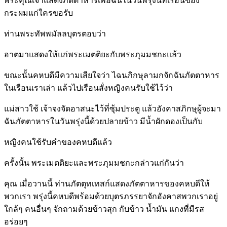
พระคุณเจ้าแสดงภัตตาหารเพื่อฉันในวันพรุ่งนี้ที่เรือนของ
กระผมแก่ใครขอรับ
ท่านพระทัพพมัลลบุตรตอบว่า
อาตมาแสดงให้แก่พระเมตติยะกับพระภุมมชกะแล้ว
ขณะนั้นคหบดีมีความเสียใจว่า ไฉนภิกษุลามกจักฉันภัตตาหาร
ในเรือนเราเล่า แล้วไปเรือนสั่งหญิงคนรับใช้ไว้ว่า
แม่สาวใช้ เจ้าจงจัดอาสนะไว้ที่ซุ้มประตู แล้วอังคาสภิกษุผู้จะมา
ฉันภัตตาหารในวันพรุ่งนี้ด้วยปลายข้าว มีน้ำผักดองเป็นกับ
หญิงคนใช้รับคำของคหบดีแล้ว
ครั้งนั้น พระเมตติยะและพระภุมมชกะกล่าวแก่กันว่า
คุณ เมื่อวานนี้ ท่านภัตตุทเทสก์แสดงภัตตาหารของคหบดีให้
พวกเรา พรุ่งนี้คหบดีพร้อมด้วยบุตรภรรยาจักอังคาสพวกเราอยู่
ใกล้ๆ คนอื่นๆ จักถามด้วยข้าวสุก กับข้าว น้ำมัน แกงที่มีรส
อร่อยๆ