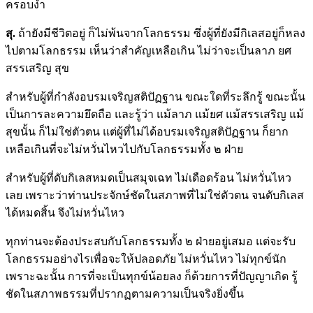
ครอบงำ
สุ.
ถ้ายังมีชีวิตอยู่ ก็ไม่พ้นจากโลกธรรม ซึ่งผู้ที่ยังมีกิเลสอยู่ก็หลง
ไปตามโลกธรรม เห็นว่าสำคัญเหลือเกิน ไม่ว่าจะเป็นลาภ ยศ
สรรเสริญ สุข
สำหรับผู้ที่กำลังอบรมเจริญสติปัฏฐาน ขณะใดที่ระลึกรู้ ขณะนั้น
เป็นการละความยึดถือ และรู้ว่า แม้ลาภ แม้ยศ แม้สรรเสริญ แม้
สุขนั้น ก็ไม่ใช่ตัวตน แต่ผู้ที่ไม่ได้อบรมเจริญสติปัฏฐาน ก็ยาก
เหลือเกินที่จะไม่หวั่นไหวไปกับโลกธรรมทั้ง ๒ ฝ่าย
สำหรับผู้ที่ดับกิเลสหมดเป็นสมุจเฉท ไม่เดือดร้อน ไม่หวั่นไหว
เลย เพราะว่าท่านประจักษ์ชัดในสภาพที่ไม่ใช่ตัวตน จนดับกิเลส
ได้หมดสิ้น จึงไม่หวั่นไหว
ทุกท่านจะต้องประสบกับโลกธรรมทั้ง ๒ ฝ่ายอยู่เสมอ แต่จะรับ
โลกธรรมอย่างไรเพื่อจะให้ปลอดภัย ไม่หวั่นไหว ไม่ทุกข์นัก
เพราะฉะนั้น การที่จะเป็นทุกข์น้อยลง ก็ด้วยการที่ปัญญาเกิด รู้
ชัดในสภาพธรรมที่ปรากฏตามความเป็นจริงยิ่งขึ้น