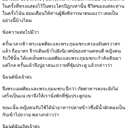
ในครั้งที่ทรงแสดงไว้ในพระไตรปิฎกเท่านั้น ชีวิตของแต่ละท่าน
ในครั้งโน้น ย่อมเตือนให้ท่านผู้ฟังพิจารณาตนเองว่า เคยเป็น
อย่างนี้บ้างไหม
ข้อความต่อไปมีว่า
ครั้นเวลาเช้า พระเมตติยะและพระภุมมชกะครองอันตรวาสก
แล้ว ถือบาตร จีวรเดินเข้าไปยังนิเวศน์ของท่านคหบดี หญิงคน
รับใช้นั้น ได้แลเห็นพระเมตติยะและพระภุมมชกะกำลังเดินมา
แต่ไกล ครั้นแล้วจึงปูอาสนะถวายที่ซุ้มประตู แล้วกล่าวว่า
นิมนต์นั่งเจ้าค่ะ
จึงพระเมตติยะและพระภุมมชกะนึกว่า ภัตตาหารคงจะยังไม่
เสร็จเป็นแน่ เขาจึงให้เรานั่งพักที่ซุ้มประตูก่อน
ขณะนั้น หญิงคนรับใช้ได้นำอาหารปลายข้าวซึ่งมีน้ำผักดองเป็น
กับเข้าไปถวาย พลางกล่าวว่า
นิมนต์ฉันเถิดเจ้าค่ะ