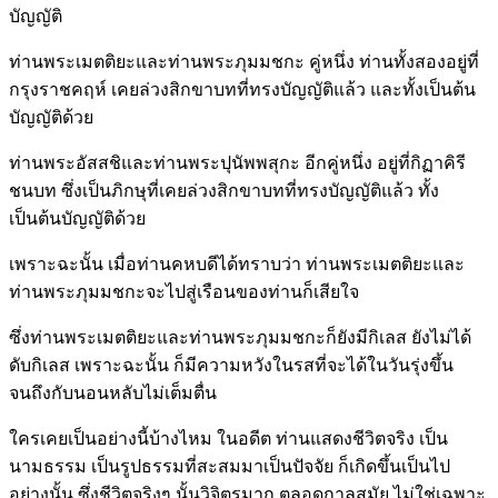
บัญญัติ
ท่านพระเมตติยะและท่านพระภุมมชกะ คู่หนึ่ง ท่านทั้งสองอยู่ที่
กรุงราชคฤห์ เคยล่วงสิกขาบทที่ทรงบัญญัติแล้ว และทั้งเป็นต้น
บัญญัติด้วย
ท่านพระอัสสชิและท่านพระปุนัพพสุกะ อีกคู่หนึ่ง อยู่ที่กิฏาคิรี
ชนบท ซึ่งเป็นภิกษุที่เคยล่วงสิกขาบทที่ทรงบัญญัติแล้ว ทั้ง
เป็นต้นบัญญัติด้วย
เพราะฉะนั้น เมื่อท่านคหบดีได้ทราบว่า ท่านพระเมตติยะและ
ท่านพระภุมมชกะจะไปสู่เรือนของท่านก็เสียใจ
ซึ่งท่านพระเมตติยะและท่านพระภุมมชกะก็ยังมีกิเลส ยังไม่ได้
ดับกิเลส เพราะฉะนั้น ก็มีความหวังในรสที่จะได้ในวันรุ่งขึ้น
จนถึงกับนอนหลับไม่เต็มตื่น
ใครเคยเป็นอย่างนี้บ้างไหม ในอดีต ท่านแสดงชีวิตจริง เป็น
นามธรรม เป็นรูปธรรมที่สะสมมาเป็นปัจจัย ก็เกิดขึ้นเป็นไป
อย่างนั้น ซึ่งชีวิตจริงๆ นั้นวิจิตรมาก ตลอดกาลสมัย ไม่ใช่เฉพาะ