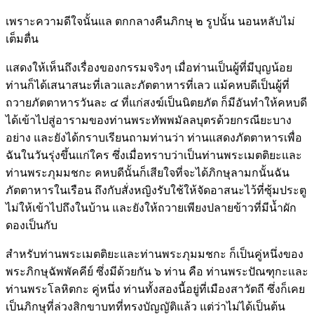
เพราะความดีใจนั้นแล ตกกลางคืนภิกษุ ๒ รูปนั้น นอนหลับไม่
เต็มตื่น
แสดงให้เห็นถึงเรื่องของกรรมจริงๆ เมื่อท่านเป็นผู้ที่มีบุญน้อย
ท่านก็ได้เสนาสนะที่เลวและภัตตาหารที่เลว แม้คหบดีเป็นผู้ที่
ถวายภัตตาหารวันละ ๔ ที่แก่สงฆ์เป็นนิตยภัต ก็มีอันทำให้คหบดี
ได้เข้าไปสู่อารามของท่านพระทัพพมัลลบุตรด้วยกรณียะบาง
อย่าง และยังได้กราบเรียนถามท่านว่า ท่านแสดงภัตตาหารเพื่อ
ฉันในวันรุ่งขึ้นแก่ใคร ซึ่งเมื่อทราบว่าเป็นท่านพระเมตติยะและ
ท่านพระภุมมชกะ คหบดีนั้นก็เสียใจที่จะได้ภิกษุลามกนั้นฉัน
ภัตตาหารในเรือน ถึงกับสั่งหญิงรับใช้ให้จัดอาสนะไว้ที่ซุ้มประตู
ไม่ให้เข้าไปถึงในบ้าน และยังให้ถวายเพียงปลายข้าวที่มีน้ำผัก
ดองเป็นกับ
สำหรับท่านพระเมตติยะและท่านพระภุมมชกะ ก็เป็นคู่หนึ่งของ
พระภิกษุฉัพพัคคีย์ ซึ่งมีด้วยกัน ๖ ท่าน คือ ท่านพระปัณฑุกะและ
ท่านพระโลหิตกะ คู่หนึ่ง ท่านทั้งสองนี้อยู่ที่เมืองสาวัตถี ซึ่งก็เคย
เป็นภิกษุที่ล่วงสิกขาบทที่ทรงบัญญัติแล้ว แต่ว่าไม่ได้เป็นต้น