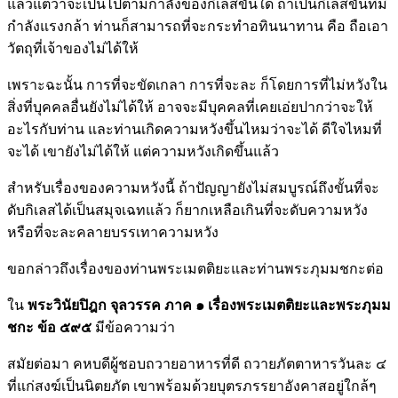
แล้วแต่ว่าจะเป็นไปตามกำลังของกิเลสขั้นใด ถ้าเป็นกิเลสขั้นที่มี
กำลังแรงกล้า ท่านก็สามารถที่จะกระทำอทินนาทาน คือ ถือเอา
วัตถุที่เจ้าของไม่ได้ให้
เพราะฉะนั้น การที่จะขัดเกลา การที่จะละ ก็โดยการที่ไม่หวังใน
สิ่งที่บุคคลอื่นยังไม่ได้ให้ อาจจะมีบุคคลที่เคยเอ่ยปากว่าจะให้
อะไรกับท่าน และท่านเกิดความหวังขึ้นไหมว่าจะได้ ดีใจไหมที่
จะได้ เขายังไม่ได้ให้ แต่ความหวังเกิดขึ้นแล้ว
สำหรับเรื่องของความหวังนี้ ถ้าปัญญายังไม่สมบูรณ์ถึงขั้นที่จะ
ดับกิเลสได้เป็นสมุจเฉทแล้ว ก็ยากเหลือเกินที่จะดับความหวัง
หรือที่จะละคลายบรรเทาความหวัง
ขอกล่าวถึงเรื่องของท่านพระเมตติยะและท่านพระภุมมชกะต่อ
ใน
พระวินัยปิฎก จุลวรรค ภาค ๑ เรื่องพระเมตติยะและพระภุมม
ชกะ
ข้อ ๕๙๕
มีข้อความว่า
สมัยต่อมา คหบดีผู้ชอบถวายอาหารที่ดี ถวายภัตตาหารวันละ ๔
ที่แก่สงฆ์เป็นนิตยภัต เขาพร้อมด้วยบุตรภรรยาอังคาสอยู่ใกล้ๆ