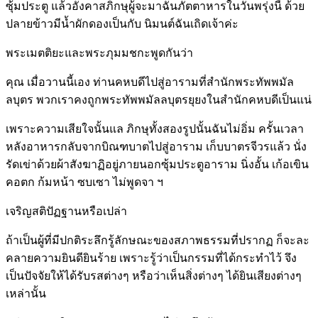
ซุ้มประตู แล้วอังคาสภิกษุผู้จะมาฉันภัตตาหารในวันพรุ่งนี้ ด้วย
ปลายข้าวมีน้ำผักดองเป็นกับ นิมนต์ฉันเถิดเจ้าค่ะ
พระเมตติยะและพระภุมมชกะพูดกันว่า
คุณ เมื่อวานนี้เอง ท่านคหบดีไปสู่อารามที่สำนักพระทัพพมัล
ลบุตร พวกเราคงถูกพระทัพพมัลลบุตรยุยงในสำนักคหบดีเป็นแน่
เพราะความเสียใจนั้นแล ภิกษุทั้งสองรูปนั้นฉันไม่อิ่ม ครั้นเวลา
หลังอาหารกลับจากบิณฑบาตไปสู่อาราม เก็บบาตรจีวรแล้ว นั่ง
รัดเข่าด้วยผ้าสังฆาฏิอยู่ภายนอกซุ้มประตูอาราม นิ่งอั้น เก้อเขิน
คอตก ก้มหน้า ซบเซา ไม่พูดจา ฯ
เจริญสติปัฏฐานหรือเปล่า
ถ้าเป็นผู้ที่มีปกติระลึกรู้ลักษณะของสภาพธรรมที่ปรากฏ ก็จะละ
คลายความยินดียินร้าย เพราะรู้ว่าเป็นกรรมที่ได้กระทำไว้ จึง
เป็นปัจจัยให้ได้รับรสต่างๆ หรือว่าเห็นสิ่งต่างๆ ได้ยินเสียงต่างๆ
เหล่านั้น