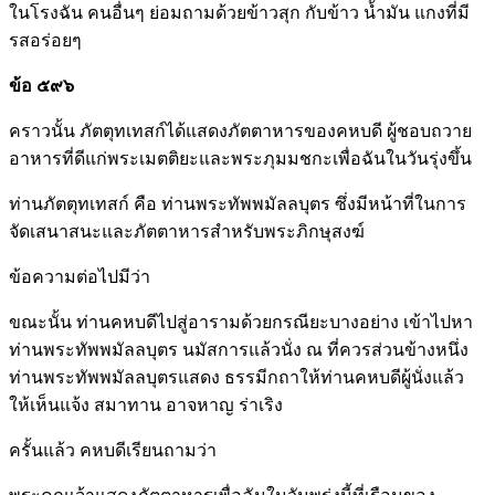
ในโรงฉัน คนอื่นๆ ย่อมถามด้วยข้าวสุก กับข้าว น้ำมัน แกงที่มี
รสอร่อยๆ
ข้อ ๕๙๖
คราวนั้น ภัตตุทเทสก์ได้แสดงภัตตาหารของคหบดี ผู้ชอบถวาย
อาหารที่ดีแก่พระเมตติยะและพระภุมมชกะเพื่อฉันในวันรุ่งขึ้น
ท่านภัตตุทเทสก์ คือ ท่านพระทัพพมัลลบุตร ซึ่งมีหน้าที่ในการ
จัดเสนาสนะและภัตตาหารสำหรับพระภิกษุสงฆ์
ข้อความต่อไปมีว่า
ขณะนั้น ท่านคหบดีไปสู่อารามด้วยกรณียะบางอย่าง เข้าไปหา
ท่านพระทัพพมัลลบุตร นมัสการแล้วนั่ง ณ ที่ควรส่วนข้างหนึ่ง
ท่านพระทัพพมัลลบุตรแสดง ธรรมีกถาให้ท่านคหบดีผู้นั่งแล้ว
ให้เห็นแจ้ง สมาทาน อาจหาญ ร่าเริง
ครั้นแล้ว คหบดีเรียนถามว่า