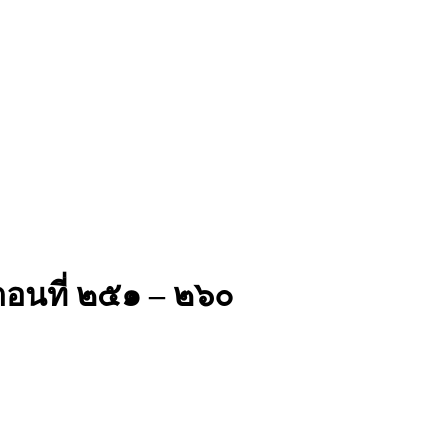
ตอนที่ ๒๕๑ – ๒๖๐