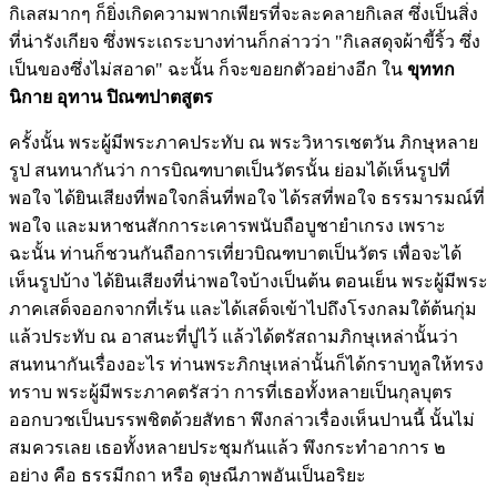
กิเลสมากๆ ก็ยิ่งเกิดความพากเพียรที่จะละคลายกิเลส ซึ่งเป็นสิ่ง
ที่น่ารังเกียจ ซึ่งพระเถระบางท่านก็กล่าวว่า
"กิเลสดุจผ้าขี้ริ้ว ซึ่ง
เป็นของซึ่งไม่สอาด"
ฉะนั้น ก็จะขอยกตัวอย่างอีก ใน
ขุททก
นิกาย อุทาน ปิณฑปาตสูตร
ครั้งนั้น พระผู้มีพระภาคประทับ ณ พระวิหารเชตวัน ภิกษุหลาย
รูป สนทนากันว่า การบิณฑบาตเป็นวัตรนั้น ย่อมได้เห็นรูปที่
พอใจ ได้ยินเสียงที่พอใจกลิ่นที่พอใจ ได้รสที่พอใจ ธรรมารมณ์ที่
พอใจ และมหาชนสักการะเคารพนับถือบูชายำเกรง เพราะ
ฉะนั้น ท่านก็ชวนกันถือการเที่ยวบิณฑบาตเป็นวัตร เพื่อจะได้
เห็นรูปบ้าง ได้ยินเสียงที่น่าพอใจบ้างเป็นต้น ตอนเย็น พระผู้มีพระ
ภาคเสด็จออกจากที่เร้น และได้เสด็จเข้าไปถึงโรงกลมใต้ต้นกุ่ม
แล้วประทับ ณ อาสนะที่ปูไว้ แล้วได้ตรัสถามภิกษุเหล่านั้นว่า
สนทนากันเรื่องอะไร ท่านพระภิกษุเหล่านั้นก็ได้กราบทูลให้ทรง
ทราบ พระผู้มีพระภาคตรัสว่า การที่เธอทั้งหลายเป็นกุลบุตร
ออกบวชเป็นบรรพชิตด้วยสัทธา พึงกล่าวเรื่องเห็นปานนี้ นั้นไม่
สมควรเลย เธอทั้งหลายประชุมกันแล้ว พึงกระทำอาการ ๒
อย่าง คือ
ธรรมีกถา หรือ ดุษณีภาพอันเป็นอริยะ