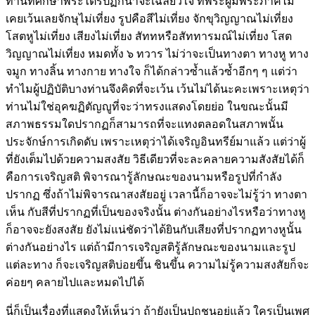
ท่านที่ศึกษาพระไตรปิฏกน่าจะเฉลียวใจ ที่พระผู้มีพระภาคไม่
เคยเว้นเลย
จักษุไม่เที่ยง รูปคือสีไม่เที่ยง จักขุวิญญาณไม่เที่ยง
โสตหูไม่เที่ยง เสียงไม่เที่ยง สัททหรือสัททารมณ์ไม่เที่ยง โสต
วิญญาณไม่เที่ยง หมดทั้ง ๖ ทวาร ไม่ว่าจะเป็นทางตา ทางหู ทาง
จมูก ทางลิ้น ทางกาย ทางใจ ก็ได้กล่าวซ้ำแล้วซ้ำอีกๆ ๆ แต่ว่า
ทำไมผู้ปฏิบัติบางท่านจึงคิดที่จะเว้น เว้นไม่ได้นะคะเพราะเหตุว่า
ท่านไม่ใช่อุคฆฏิตัญญูที่
จะว่าทรงแสดงโดยย่อ ในขณะนั้นมี
สภาพธรรมใดปรากฏก็สามารถที่จะแทงตลอดในสภาพนั้น
ประจักษ์การเกิดดับ เพราะเหตุว่าได้เจริญอินทรีย์มาแล้ว แต่ว่าผู้
ที่ยังเต็มไปด้วยความสงสัย วิธีเดียวที่จะละคลายความสังสัยได้ก็
คือการเจริญสติ พิจารณารู้ลักษณะของนามหรือรูปที่กำลัง
ปรากฏ ซึ่งถ้าไม่พิจารณาสงสัยอยู่ เวลานี้ก็อาจจะไม่รู้ว่า ทางตา
เห็น กับสีที่ปรากฏที่เป็นของจริงนั้น ต่างกันอย่างไรหรือว่าทางหู
ก็อาจจะยังสงสัย ยังไม่แน่ชัดว่าได้ยินกับเสียงที่ปรากฏทางหูนั้น
ต่างกันอย่างไร แต่ถ้ามีการเจริญสติรู้ลักษณะของนามและรูป
แต่ละทาง ก็จะเจริญสติบ่อยขึ้น ชินขึ้น ความไม่รู้ความสงสัยก็จะ
ค่อยๆ คลายไปและหมดไปได้
นี่ก็เป็นเรื่องที่แสดงให้เห็นว่า ถ้ายังเป็นปุถุชนอยู่แล้ว ใครเป็นเพศ