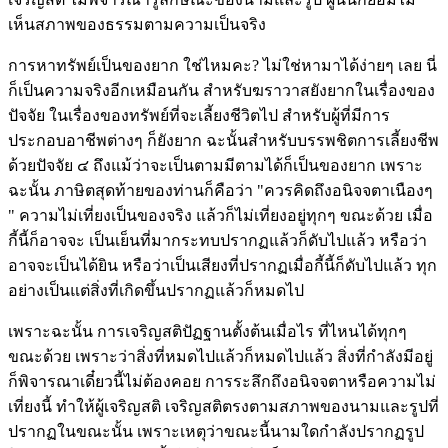
เห็นสภาพของธรรมตามความเป็นจริง
การหาทรัพย์เป็นของยาก ใช่ไหมคะ? ไม่ใช่หามาได้ง่ายๆ เลย นี่
ก็เป็นความจริงอีกเหมือนกัน สำหรับฆราวาสยังยากในเรื่องของ
ปัจจัย ในเรื่องของทรัพย์ที่จะเลี้ยงชีวิตไป สำหรับผู้ที่มีการ
ประกอบอาชีพต่างๆ ก็ยังยาก ฉะนั้นสำหรับบรรพชิตการเลี้ยงชีพ
ด้วยปัจจัย ๔ ถึงแม้ว่าจะเป็นตามมีตามได้ก็เป็นของยาก เพราะ
ฉะนั้น ภาษิตสุดท้ายของท่านก็คือว่า
"ควรคิดถึงอนิจจตาเนืองๆ
" ความไม่เที่ยงเป็นของจริง แล้วก็ไม่เที่ยงอยู่ทุกๆ ขณะด้วย
เมื่อ
กี้นี้ก็อาจจะ เป็นเย็นที่มากระทบปรากฏแล้วก็ดับไปแล้ว หรือว่า
อาจจะเป็นได้ยิน หรือว่าเป็นเสียงที่ปรากฏเมื่อกี้นี้ก็ดับไปแล้ว ทุก
อย่างเป็นแต่สิ่งที่เกิดขึ้นปรากฏแล้วก็หมดไป
เพราะฉะนั้น การเจริญสติปัฏฐานตั้งต้นเมื่อไร ที่ไหนได้ทุกๆ
ขณะด้วย เพราะว่าสิ่งที่หมดไปแล้วก็หมดไปแล้ว สิ่งที่กำลังมีอยู่
ก็พิจารณาเดี๋ยวนี้ไม่ต้องคอย การระลึกถึงอนิจจตาหรือความไม่
เที่ยงนี้ ทำให้ผู้เจริญสติ เจริญสติตรงตามสภาพของนามและรูปที่
ปรากฏในขณะนั้น เพราะเหตุว่าขณะนี้นามใดกำลังปรากฏรูป