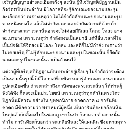
เจริญปัญญาอย่างละเอียดจริงๆ ฉะนั้น ผู้ที่เจริญสติปัฏฐานเป็น
กิจวัตรเป็นประจำวัน
มีโอกาสที่จะรู้ลักษณะของนามและรูป
ละเอียดกว่า เพราะเหตุว่า ไม่ได้จำกัดลักษณะของนามและรูป
ทางหนึ่งทางใด แล้วไม่จำกัดเวลาและจำกัดสถานที่ด้วย ถ้า
จำกัดบางเวลา เวลานั้นอาจจะไม่ค่อยมีกิเลส โลภะ โทสะ อาจ
จะเบาบาง เพราะเหตุว่า กำลังสงบเป็นสมาธิ แต่ที่อื่นเวลาที่ไม่
เป็นปัจจัยให้จิตสงบมีโลภะ โทสะ และสติก็ไม่มีกำลัง เพราะว่า
ไม่เคยเจริญก็ไม่รู้ลักษณะของนามและรูปในขณะนั้น ก็ยึดถือ
นามและรูปในขณะนั้นว่าเป็นตัวตนได้
แต่ว่าผู้ที่เจริญสติปัฏฐานเป็นประจำอยู่เรื่อยๆ ไม่จำกัดว่าจะต้อง
เป็นนามนั้นรูปนี้ ก็มีโอกาสที่จะพิจารณารู้ลักษณะของนามและ
รูปละเอียดขึ้น ถ้าจะกล่าวถึงภาษิตของพระเถระสั้นๆ ให้ท่านผู้
ฟังได้ฟัง ก็คงจะเป็นประโยชน์ เพราะเหตุว่าทุกคำในพระไตร
ปิฏกนั้นมีสาระ อย่างใน ขุททกนิกาย ชาดกภาค ๔ การันทิย
ชาดก มีข้อความว่า พราหมณ์ผู้หนึ่ง เห็นการันทิยะยกก้อนหิน
ใหญ่แล้วก็กลิ้งลงไปในซอกภู เขาในป่า ก็ถามว่า ทำอย่างนั้น
ทำไม การันทิยะก็บอกว่า จะเกลี่ยหินลงให้แผ่นดิน ซึ่งมหาสมุทร