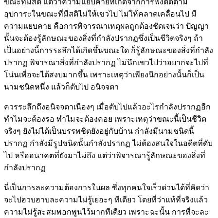
ขณะที่มีสติ แต่ว่าความแยบคายที่เกิดจากการฟังติดตาม
อุปการะในขณะที่มีสติไม่ให้เขวไป ไม่ให้คลาดเคลื่อนไป มี
ความแยบคาย คือการพิจารณาเหตุผลถูกต้องชัดเจนว่า ปัญญา
นั้นจะต้องรู้ลักษณะของสิ่งที่กำลังปรากฏซึ่งเป็นชีวิตจริงๆ ถ้า
เป็นอย่างนี้การระลึกได้เกิดขึ้นขณะใด ก็รู้ลักษณะของสิ่งที่กำลัง
ปรากฏ พิจารณาสิ่งที่กำลังปรากฏ ไม่นึกเขวไปว่าอยากจะไปที่
โน่นเพื่อจะได้สงบมากขึ้น เพราะเหตุว่าเพียงนึกอย่างนั้นก็เป็น
นามชนิดหนึ่ง แล้วก็ดับไป อนิจจตา
ควรระลึกถึงอนิจจตาเนืองๆ เมื่อดับไปแล้วอะไรกำลังปรากฏอีก
ทำไมจะต้องรอ ทำไมจะต้องคอย เพราะเหตุว่าขณะนี้เป็นชีวิต
จริงๆ ยังไม่ได้เป็นบรรพชิตยังอยู่กับบ้าน กำลังมีนามชนิดนี้
ปรากฏ กำลังมีรูปชนิดนั้นกำลังปรากฏ ไม่ต้องสนใจในอดีตที่ดับ
ไป หรืออนาคตที่ยังมาไม่ถึง แต่ว่าพิจารณารู้ลักษณะของสิ่งที่
กำลังปรากฏ
นี่เป็นการละความต้องการในผล ซึ่งทุกคนใจเร็วด่วนได้ที่คิดว่า
จะไปฮวบฮาบละความไม่รู้เยอะๆ ทีเดียว โดยที่ว่าแท้ที่จริงแล้ว
ความไม่รู้สะสมพอกพูนไว้มากทีเดียว เพราะฉะนั้น การที่จะละ