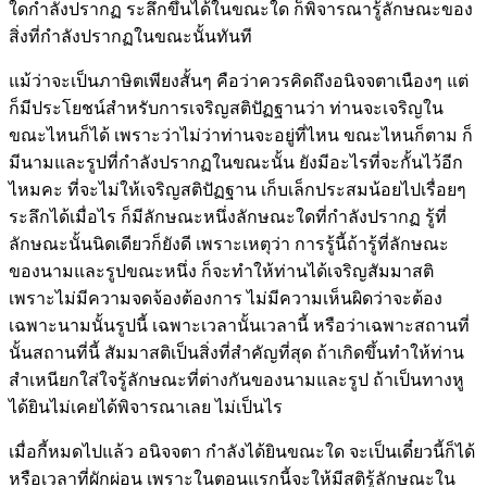
ใดกำลังปรากฏ ระลึกขึ้นได้ในขณะใด ก็พิจารณารู้ลักษณะของ
สิ่งที่กำลังปรากฏในขณะนั้นทันที
แม้ว่าจะเป็นภาษิตเพียงสั้นๆ คือว่าควรคิดถึงอนิจจตาเนืองๆ แต่
ก็มีประโยชน์สำหรับการเจริญสติปัฏฐานว่า ท่านจะเจริญใน
ขณะไหนก็ได้ เพราะว่าไม่ว่าท่านจะอยู่ที่ไหน ขณะไหนก็ตาม ก็
มีนามและรูปที่กำลังปรากฏในขณะนั้น ยังมีอะไรที่จะกั้นไว้อีก
ไหมคะ ที่จะไม่ให้เจริญสติปัฏฐาน เก็บเล็กประสมน้อยไปเรื่อยๆ
ระลึกได้เมื่อไร ก็มีลักษณะหนึ่งลักษณะใดที่กำลังปรากฏ รู้ที่
ลักษณะนั้นนิดเดียวก็ยังดี เพราะเหตุว่า การรู้นี้ถ้ารู้ที่ลักษณะ
ของนามและรูปขณะหนึ่ง ก็จะทำให้ท่านได้เจริญสัมมาสติ
เพราะไม่มีความจดจ้องต้องการ ไม่มีความเห็นผิดว่าจะต้อง
เฉพาะนามนั้นรูปนี้ เฉพาะเวลานั้นเวลานี้ หรือว่าเฉพาะสถานที่
นั้นสถานที่นี้ สัมมาสติเป็นสิ่งที่สำคัญที่สุด ถ้าเกิดขึ้นทำให้ท่าน
สำเหนียกใส่ใจรู้ลักษณะที่ต่างกันของนามและรูป ถ้าเป็นทางหู
ได้ยินไม่เคยได้พิจารณาเลย ไม่เป็นไร
เมื่อกี้หมดไปแล้
ว อนิจจตา
กำลังได้ยินขณะใด จะเป็นเดี๋ยวนี้ก็ได้
หรือเวลาที่ผักผ่อน เพราะในตอนแรกนี้จะให้มีสติรู้ลักษณะใน