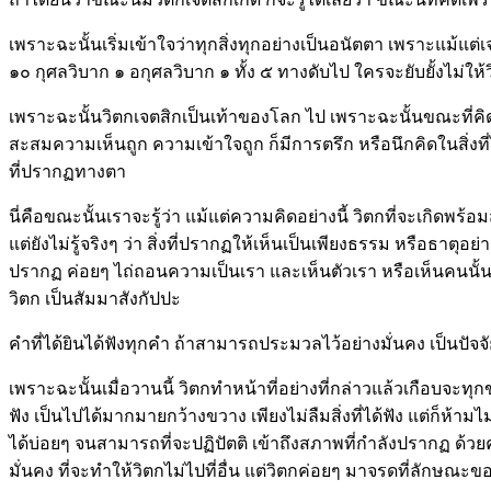
เพราะฉะนั้นเริ่มเข้าใจว่าทุกสิ่งทุกอย่างเป็นอนัตตา เพราะแม้แต่เจต
๑๐ กุศลวิบาก ๑ อกุศลวิบาก ๑ ทั้ง ๕ ทางดับไป ใครจะยับยั้งไม่ให้ว
เพราะฉะนั้นวิตกเจตสิกเป็นเท้าของโลก ไป เพราะฉะนั้นขณะที่คิด
สะสมความเห็นถูก ความเข้าใจถูก ก็มีการตรึก หรือนึกคิดในสิ่งที่ได้
ที่ปรากฏทางตา
นี่คือขณะนั้นเราจะรู้ว่า แม้แต่ความคิดอย่างนี้ วิตกที่จะเกิดพร้
แต่ยังไม่รู้จริงๆ ว่า สิ่งที่ปรากฏให้เห็นเป็นเพียงธรรม หรือธาตุอย่าง
ปรากฏ ค่อยๆ ไถ่ถอนความเป็นเรา และเห็นตัวเรา หรือเห็นคนนั้น เห็นคน
วิตก เป็นสัมมาสังกัปปะ
คำที่ได้ยินได้ฟังทุกคำ ถ้าสามารถประมวลไว้อย่างมั่นคง เป็นปัจจัย
เพราะฉะนั้นเมื่อวานนี้ วิตกทำหน้าที่อย่างที่กล่าวแล้วเกือบจะทุ
ฟัง เป็นไปได้มากมายกว้างขวาง เพียงไม่ลืมสิ่งที่ได้ฟัง แต่ก็ห้า
ได้บ่อยๆ จนสามารถที่จะปฏิปัตติ เข้าถึงสภาพที่กำลังปรากฏ ด้วยคว
มั่นคง ที่จะทำให้วิตกไม่ไปที่อื่น แต่วิตกค่อยๆ มาจรดที่ลักษณะของธ