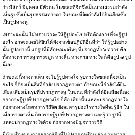
ว่า มีสัตว์ มีบุคคล มีตัวตน ในขณะที่จิตซึ่งเป็นนามธรรมกำลัง
เห็นรูปซึ่งเป็นรูปธรรมทางตา ในขณะที่จิตกำลังได้ยินเสียงซึ่ง
เป็นรูปทางหู
เพราะฉะนั้น ไม่ทราบว่าจะให้รู้รูปอะไร หรือต้องการที่จะรู้รูป
อะไร อาจจะเคยได้ยินได้ฟังจากข้อปฏิบัติอื่นที่ว่า ให้รู้รูปอย่าง
นั้น รูปอย่างนี้ แต่รูปที่มีลักษณะจริงๆ ที่ปรากฏทั้ง ๖ ทวาร คือ
ทั้งทางตา ทางหู ทางจมูก ทางลิ้น ทางกาย ทางใจ ก็คือรูป ๗ รูป
นี้เอง
ถ้าขณะนี้ทางตาเห็น จะไปรู้รูปทางใจ รูปทางใจขณะนี้จะเป็น
อะไร ก็ต้องเป็นสิ่งที่กำลังปรากฏทางตา ถ้าขณะนี้กำลังได้ยิน
เสียง เสียงเป็นรูปที่ปรากฏทางหู ในขณะที่กำลังได้ยินเสียงนี้เอง
อยากจะรู้รูปที่ปรากฏทางใจ ก็คือ เสียงนั้นแหละปรากฏทางใจ
ต่อจากทางโสตทวารวิถีจิต ยังจะหารูปอะไรทางใจที่จะรู้อีก ใน
เมื่อ ทางตาเห็น ก็ควรจะรู้รูปที่ปรากฏทางตา และรู้ว่า รูปนี่
แหละปรากฏทางใจด้วย ต่อจากทางปัญจทวารวิถี
นี่เป็นเรื่องของการอยากรู้สิ่งที่ไม่ปรากฏหรือเปล่า ขวนขวาย