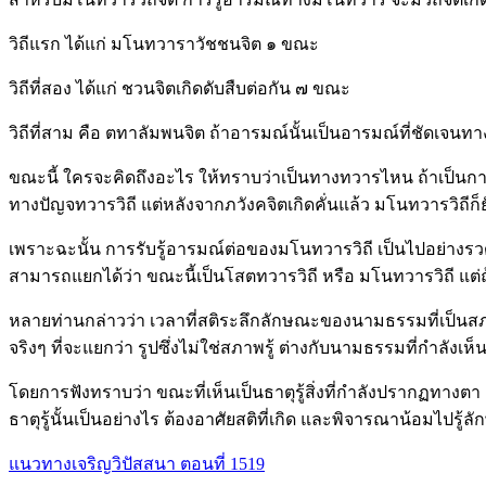
วิถีแรก ได้แก่ มโนทวาราวัชชนจิต ๑ ขณะ
วิถีที่สอง ได้แก่ ชวนจิตเกิดดับสืบต่อกัน ๗ ขณะ
วิถีที่สาม คือ ตทาลัมพนจิต ถ้าอารมณ์นั้นเป็นอารมณ์ที่ชัดเจนท
ขณะนี้ ใครจะคิดถึงอะไร ให้ทราบว่าเป็นทางทวารไหน ถ้าเป็นการค
ทางปัญจทวารวิถี แต่หลังจากภวังคจิตเกิดคั่นแล้ว มโนทวารวิถีก็ยั
เพราะฉะนั้น การรับรู้อารมณ์ต่อของมโนทวารวิถี เป็นไปอย่างรวด
สามารถแยกได้ว่า ขณะนี้เป็นโสตทวารวิถี หรือ มโนทวารวิถี แต่ถ
หลายท่านกล่าวว่า เวลาที่สติระลึกลักษณะของนามธรรมที่เป็นสภาพคิ
จริงๆ ที่จะแยกว่า รูปซึ่งไม่ใช่สภาพรู้ ต่างกับนามธรรมที่กำลังเ
โดยการฟังทราบว่า ขณะที่เห็นเป็นธาตุรู้สิ่งที่กำลังปรากฏทางตา แต
ธาตุรู้นั้นเป็นอย่างไร ต้องอาศัยสติที่เกิด และพิจารณาน้อมไปรู้ล
แนวทางเจริญวิปัสสนา ตอนที่ 1519