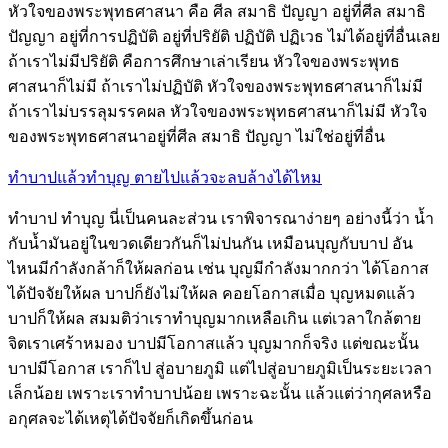
หัวใจของพระพุทธศาสนา คือ ศีล สมาธิ ปัญญา อยู่ที่ศีล สมาธิ
ปัญญา อยู่ที่การปฏิบัติ อยู่ที่ปริยัติ ปฏิบัติ ปฏิเวธ ไม่ได้อยู่ที่อื่นเลย
ถ้าเราไม่มีปริยัติ คือการศึกษาเล่าเรียน หัวใจของพระพุทธ
ศาสนาก็ไม่มี ถ้าเราไม่ปฏิบัติ หัวใจของพระพุทธศาสนาก็ไม่มี
ถ้าเราไม่บรรลุมรรคผล หัวใจของพระพุทธศาสนาก็ไม่มี หัวใจ
ของพระพุทธศาสนาอยู่ที่ศีล สมาธิ ปัญญา ไม่ใช่อยู่ที่อื่น
ทำบาปแล้วทำบุญ ตายไปแล้วจะลบล้างได้ไหม
ทำบาป ทำบุญ นี่เป็นคนละส่วน เราพิจารณาง่ายๆ อย่างนี้ว่า น้ำ
กับน้ำมันอยู่ในขวดเดียวกันก็ไม่ปนกัน เหมือนบุญกับบาป อัน
ไหนมีกำลังกล้าก็ให้ผลก่อน เช่น บุญมีกำลังมากกว่า ได้โอกาส
ได้ปัจจัยให้ผล บาปก็ยังไม่ให้ผล คอยโอกาสเมื่อ บุญหมดแล้ว
บาปก็ให้ผล สมมติว่าเราทำบุญมากเหลือเกิน แต่เวลาใกล้ตาย
จิตเราเศร้าหมอง บาปมีโอกาสแล้ว บุญมากก็จริง แต่ขณะนั้น
บาปมีโอกาส เราก็ไป สู่อบายภูมิ แต่ไปสู่อบายภูมิเป็นระยะเวลา
เล็กน้อย เพราะเราทำบาปน้อย เพราะฉะนั้น แล้วแต่ว่ากุศลหรือ
อกุศลจะได้เหตุได้ปัจจัยก็เกิดขึ้นก่อน