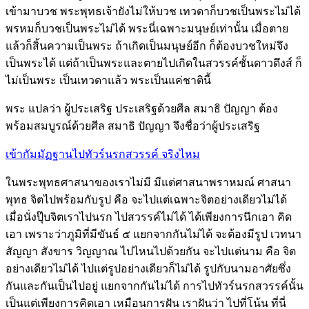
เข้ามาบวช พระพุทธเจ้ายังไม่ให้บวช เทวดาก็บวชเป็นพระไม่ได้
พรหมก็บวชเป็นพระไม่ได้ พระนี่เฉพาะมนุษย์เท่านั้น เมื่อตาย
แล้วก็สิ้นความเป็นพระ ถ้าเกิดเป็นมนุษย์อีก ก็ต้องบวชใหม่จึง
เป็นพระได้ แต่ถ้าเป็นพระและตายไปเกิดในสวรรค์ชั้นดาวดึงส์ ก็
ไม่เป็นพระ เป็นเทวดาแล้ว พระเป็นแค่ชาตินี้
พระ แปลว่า ผู้ประเสริฐ ประเสริฐด้วยศีล สมาธิ ปัญญา ต้อง
พร้อมสมบูรณ์ด้วยศีล สมาธิ ปัญญา จึงชื่อว่าผู้ประเสริฐ
เข้ากัมมัฏฐานไปทัวร์นรกสวรรค์ จริงไหม
ในพระพุทธศาสนาของเราไม่มี มีแต่ศาสนาพราหมณ์ ศาสนา
พุทธ จิตไปพร้อมกับรูป คือ จะไปแต่เฉพาะจิตอย่างเดียวไม่ได้
เมื่อนั่งปุ๊บจิตเราไปนรก ไปสวรรค์ไม่ได้ ได้เพียงการนึกเอา คิด
เอา เพราะว่าภูมิที่มีขันธ์ ๕ แยกจากกันไม่ได้ จะต้องมีรูป เวทนา
สัญญา สังขาร วิญญาณ ไปไหนไปด้วยกัน จะไปแต่นาม คือ จิต
อย่างเดียวไม่ได้ ไปแต่รูปอย่างเดียวก็ไม่ได้ รูปกับนามอาศัยซึ่ง
กันและกันเป็นไปอยู่ แยกจากกันไม่ได้ การไปทัวร์นรกสวรรค์นั้น
เป็นแต่เพียงการคิดเอา เหมือนการฝัน เราฝันว่า ไปที่โน้น ที่นี่