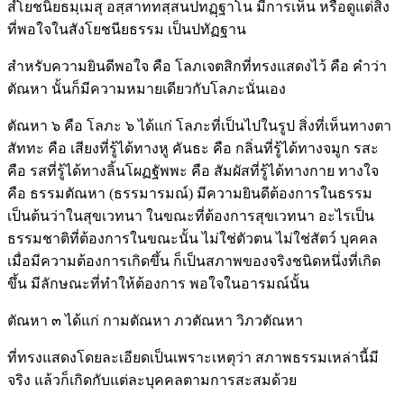
สํโยชนิยธมฺเมสุ อสฺสาททสฺสนปทฏฺฐาโน มีการเห็น หรือดูแต่สิ่ง
ที่พอใจในสังโยชนียธรรม เป็นปทัฏฐาน
สำหรับความยินดีพอใจ คือ โลภเจตสิกที่ทรงแสดงไว้ คือ คำว่า
ตัณหา นั้นก็มีความหมายเดียวกับโลภะนั่นเอง
ตัณหา ๖ คือ โลภะ ๖ ได้แก่ โลภะที่เป็นไปในรูป สิ่งที่เห็นทางตา
สัททะ คือ เสียงที่รู้ได้ทางหู คันธะ คือ กลิ่นที่รู้ได้ทางจมูก รสะ
คือ รสที่รู้ได้ทางลิ้นโผฏฐัพพะ คือ สัมผัสที่รู้ได้ทางกาย ทางใจ
คือ ธรรมตัณหา (ธรรมารมณ์) มีความยินดีต้องการในธรรม
เป็นต้นว่าในสุขเวทนา ในขณะที่ต้องการสุขเวทนา อะไรเป็น
ธรรมชาติที่ต้องการในขณะนั้น ไม่ใช่ตัวตน ไม่ใช่สัตว์ บุคคล
เมื่อมีความต้องการเกิดขึ้น ก็เป็นสภาพของจริงชนิดหนึ่งที่เกิด
ขึ้น มีลักษณะที่ทำให้ต้องการ พอใจในอารมณ์นั้น
ตัณหา ๓ ได้แก่ กามตัณหา ภวตัณหา วิภวตัณหา
ที่ทรงแสดงโดยละเอียดเป็นเพราะเหตุว่า สภาพธรรมเหล่านี้มี
จริง แล้วก็เกิดกับแต่ละบุคคลตามการสะสมด้วย