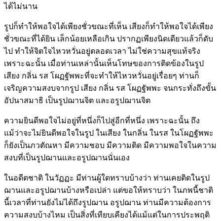
ได้ไม่นาน
รูปก็ทำให้พอใจได้เพียงชั่วขณะที่เห็น เสียงก็ทำให้พอใจได้เพียง
ชั่วขณะที่ได้ยิน เล็กน้อยเหลือเกิน ปรากฏเพียงนิดเดียวแล้วก็ดับ
ไป ทำให้จิตใจไหวหวั่นอยู่ตลอดเวลา ไม่ใช่ความสุขแท้จริง
เพราะฉะนั้น เมื่อท่านเหล่านั้นเห็นโทษของการติดข้องในรูป
เสียง กลิ่น รส โผฏฐัพพะที่จะทำให้ไหวหวั่นอยู่เรื่อยๆ ท่านก็
เจริญความสงบจากรูป เสียง กลิ่น รส โผฏฐัพพะ จนกระทั่งถึงขั้น
อัปนาสมาธิ เป็นรูปฌานจิต และอรูปฌานจิต
ความยินดีพอใจไม่อยู่ที่หนึ่งก็ไปสู่อีกที่หนึ่ง เพราะฉะนั้น ถึง
แม้ว่าจะไม่ยินดีพอใจในรูป ในเสียง ในกลิ่น ในรส ในโผฏฐัพพะ
ก็ยังเป็นภวตัณหา มีความชอบ มีความติด มีความพอใจในความ
สงบที่เป็นรูปฌานและอรูปฌานนั่นเอง
ในอดีตชาติ ในวัฏฏะ มีท่านผู้ใดทราบบ้างว่า ท่านเคยติดในรูป
ฌานและอรูปฌานบ้างหรือเปล่า แต่ขอให้ทราบว่า ในภพนี้ชาติ
นี้เวลาที่ท่านยังไม่ได้ถึงรูปฌาน อรูปฌาน ท่านมีความต้องการ
ความสงบบ้างไหม เป็นสิ่งที่เทียบเคียงได้แม้แต่ในการประพฤติ