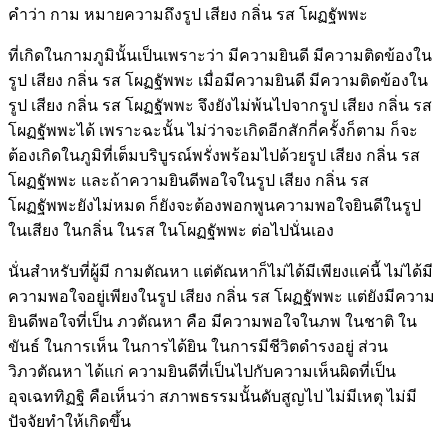
คำว่า กาม หมายความถึงรูป เสียง กลิ่น รส โผฏฐัพพะ
ที่เกิดในกามภูมินั้นเป็นเพราะว่า มีความยินดี มีความติดข้องใน
รูป เสียง กลิ่น รส โผฏฐัพพะ เมื่อมีความยินดี มีความติดข้องใน
รูป เสียง กลิ่น รส โผฏฐัพพะ จึงยังไม่พ้นไปจากรูป เสียง กลิ่น รส
โผฏฐัพพะได้ เพราะฉะนั้น ไม่ว่าจะเกิดอีกสักกี่ครั้งก็ตาม ก็จะ
ต้องเกิดในภูมิที่เต็มบริบูรณ์พรั่งพร้อมไปด้วยรูป เสียง กลิ่น รส
โผฏฐัพพะ และถ้าความยินดีพอใจในรูป เสียง กลิ่น รส
โผฏฐัพพะยังไม่หมด ก็ยังจะต้องพอกพูนความพอใจยินดีในรูป
ในเสียง ในกลิ่น ในรส ในโผฏฐัพพะ ต่อไปนั่นเอง
นั่นสำหรับที่ผู้มี กามตัณหา แต่ตัณหาก็ไม่ได้มีเพียงแค่นี้ ไม่ได้มี
ความพอใจอยู่เพียงในรูป เสียง กลิ่น รส โผฏฐัพพะ แต่ยังมีความ
ยินดีพอใจที่เป็น ภวตัณหา คือ มีความพอใจในภพ ในชาติ ใน
ขันธ์ ในการเห็น ในการได้ยิน ในการมีชีวิตดำรงอยู่ ส่วน
วิภวตัณหา ได้แก่ ความยินดีที่เป็นไปกับความเห็นผิดที่เป็น
อุจเฉททิฏฐิ คือเห็นว่า สภาพธรรมนั้นดับสูญไป ไม่มีเหตุ ไม่มี
ปัจจัยทำให้เกิดขึ้น