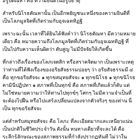
อรูปตัณหา คือ ความยินดีในอรูปธาตุ
สำหรับนิโรธตัณหานั้น เป็นอีกพยัญชนะหนึ่งของความยินดีที่
เป็นโลภมูลจิตที่เกิดร่วมกับอุจเฉททิฏฐิ
เพราะฉะนั้น เวลาที่ได้ยินได้ฟังคำว่า นิโรธตัณหา มีความหมาย
เดียว คือ หมายความถึงโลภมูลจิตที่เกิดร่วมกับอุจเฉททิฏฐิ ที่
เป็นไปกับความเห็นผิดว่า ดับสูญ ไม่มีปัจจัยให้เกิดขึ้น
ที่กล่าวถึงเรื่องของโลภเจตสิก หรือสราคจิตมาก เป็นเพราะเหตุ
ว่าท่านที่ได้ฟังเรื่องของอริยสัจธรรมบ่อยๆ ว่า อริยสัจธรรมมี ๔
คือ ทุกขอริยสัจจะ ๑ ทุกขสมุทยสัจจะ ๑ ทุกขนิโรธ ๑ ทุกขนิโรธ
คามินีปฏิปทา ๑ สภาพที่เป็นทุกข์ คือ สภาพที่เกิดแล้วก็ดับ แต่
ไม่ใช่หมายความว่าให้ท่านไปทุกข์ๆ โศกๆ ไม่มีความจำเป็นที่
จะต้องไปฝืน หรือไปแสร้งเปลี่ยนแปลงจากตัวจริงๆ ของท่าน นี่
เป็น ทุกขอริยสัจจะ
แต่สำหรับสมุทยสัจจะ คือ โลภะ ที่ละเอียดมากและเหนียวแน่น
เป็นปกติในชีวิตประจำวัน ดังนั้น หนทางเดียวที่จะละได้ คือ
ระลึกรู้ลักษณะของสภาพธรรมที่กำลังปรากฏทันที ไม่ว่าใน