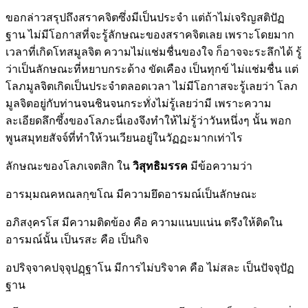
ขอกล่าวสรุปถึงสราคจิตซึ่งมีเป็นประจำ แต่ถ้าไม่เจริญสติปัฏ
ฐาน ไม่มีโอกาสที่จะรู้ลักษณะของสราคจิตเลย เพราะโดยมาก
เวลาที่เกิดโทสมูลจิต ความไม่แช่มชื่นของใจ ก็อาจจะระลึกได้ รู้
ว่าเป็นลักษณะที่หยาบกระด้าง ขัดเคือง เป็นทุกข์ ไม่แช่มชื่น แต่
โลภมูลจิตเกิดเป็นประจำตลอดเวลา ไม่มีโอกาสจะรู้เลยว่า โลภ
มูลจิตอยู่กับท่านจนชินจนกระทั่งไม่รู้เลยว่ามี เพราะความ
ละเอียดลึกซึ้งของโลภะนี่เองจึงทำให้ไม่รู้ว่าวันหนึ่งๆ นั้น พอก
พูนสมุทยสัจจ์ที่ทำให้วนเวียนอยู่ในวัฏฏะมากเท่าไร
ลักษณะของโลภเจตสิก ใน
วิสุทธิมรรค
มีข้อความว่า
อารมฺมณคหณลกฺขโณ มีความยึดอารมณ์เป็นลักษณะ
อภิสงฺครโส มีความติดข้อง คือ ความแนบแน่น ตรึงให้ติดใน
อารมณ์นั้น เป็นรสะ คือ เป็นกิจ
อปริจฺจาคปจฺจุปฏฺฐาโน มีการไม่บริจาค คือ ไม่สละ เป็นปัจจุปัฏ
ฐาน