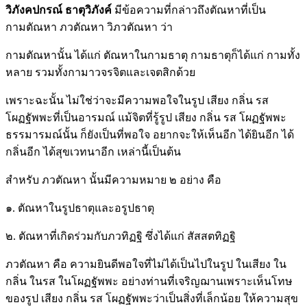
วิภังคปกรณ์ ธาตุวิภังค์
มีข้อความที่กล่าวถึงตัณหาที่เป็น
กามตัณหา ภวตัณหา วิภวตัณหา ว่า
กามตัณหานั้น ได้แก่ ตัณหาในกามธาตุ กามธาตุก็ได้แก่ กามทั้ง
หลาย รวมทั้งกามาวจรจิตและเจตสิกด้วย
เพราะฉะนั้น ไม่ใช่ว่าจะมีความพอใจในรูป เสียง กลิ่น รส
โผฏฐัพพะที่เป็นอารมณ์ แม้จิตที่รู้รูป เสียง กลิ่น รส โผฏฐัพพะ
ธรรมารมณ์นั้น ก็ยังเป็นที่พอใจ อยากจะให้เห็นอีก ได้ยินอีก ได้
กลิ่นอีก ได้สุขเวทนาอีก เหล่านี้เป็นต้น
สำหรับ ภวตัณหา นั้นมีความหมาย ๒ อย่าง คือ
๑. ตัณหาในรูปธาตุและอรูปธาตุ
๒. ตัณหาที่เกิดร่วมกับภวทิฏฐิ ซึ่งได้แก่ สัสสตทิฏฐิ
ภวตัณหา คือ ความยินดีพอใจที่ไม่ได้เป็นไปในรูป ในเสียง ใน
กลิ่น ในรส ในโผฏฐัพพะ อย่างท่านที่เจริญฌานเพราะเห็นโทษ
ของรูป เสียง กลิ่น รส โผฏฐัพพะว่าเป็นสิ่งที่เล็กน้อย ให้ความสุข