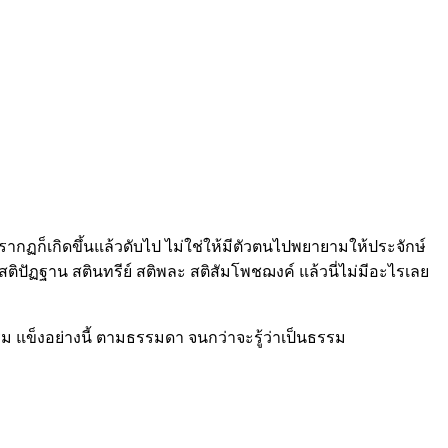
ี่ปรากฏก็เกิดขึ้นแล้วดับไป ไม่ใช่ให้มีตัวตนไปพยายามให้ประจักษ์
สติปัฏฐาน สตินทรีย์ สติพละ สติสัมโพชฌงค์ แล้วนี่ไม่มีอะไรเลย
ธรรม แข็งอย่างนี้ ตามธรรมดา จนกว่าจะรู้ว่าเป็นธรรม