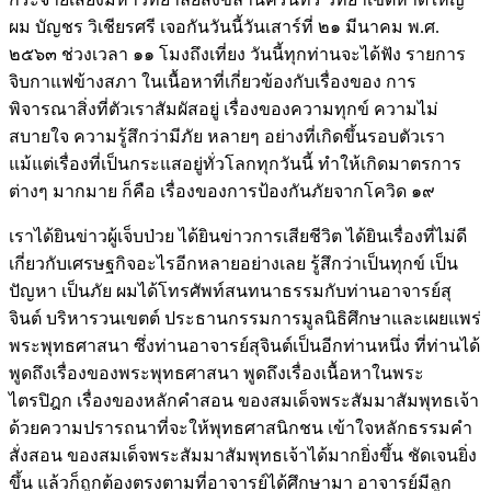
ผม บัญชร วิเชียรศรี เจอกันวันนี้วันเสาร์ที่ ๒๑ มีนาคม พ.ศ.
๒๕๖๓ ช่วงเวลา ๑๑ โมงถึงเที่ยง วันนี้ทุกท่านจะได้ฟัง รายการ
จิบกาแฟข้างสภา ในเนื้อหาที่เกี่ยวข้องกับเรื่องของ การ
พิจารณาสิ่งที่ตัวเราสัมผัสอยู่ เรื่องของความทุกข์ ความไม่
สบายใจ ความรู้สึกว่ามีภัย หลายๆ อย่างที่เกิดขึ้นรอบตัวเรา
แม้แต่เรื่องที่เป็นกระแสอยู่ทั่วโลกทุกวันนี้ ทำให้เกิดมาตรการ
ต่างๆ มากมาย ก็คือ เรื่องของการป้องกันภัยจากโควิด ๑๙
เราได้ยินข่าวผู้เจ็บป่วย ได้ยินข่าวการเสียชีวิต ได้ยินเรื่องที่ไม่ดี
เกี่ยวกับเศรษฐกิจอะไรอีกหลายอย่างเลย รู้สึกว่าเป็นทุกข์ เป็น
ปัญหา เป็นภัย ผมได้โทรศัพท์สนทนาธรรมกับท่านอาจารย์สุ
จินต์ บริหารวนเขตต์ ประธานกรรมการมูลนิธิศึกษาและเผยแพร่
พระพุทธศาสนา ซึ่งท่านอาจารย์สุจินต์เป็นอีกท่านหนึ่ง ที่ท่านได้
พูดถึงเรื่องของพระพุทธศาสนา พูดถึงเรื่องเนื้อหาในพระ
ไตรปิฎก เรื่องของหลักคำสอน ของสมเด็จพระสัมมาสัมพุทธเจ้า
ด้วยความปรารถนาที่จะให้พุทธศาสนิกชน เข้าใจหลักธรรมคำ
สั่งสอน ของสมเด็จพระสัมมาสัมพุทธเจ้าได้มากยิ่งขึ้น ชัดเจนยิ่ง
ขึ้น แล้วก็ถูกต้องตรงตามที่อาจารย์ได้ศึกษามา อาจารย์มีลูก