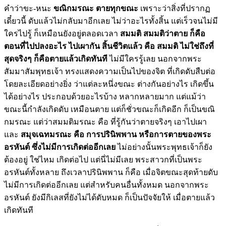
คำว่าขะ-หนะ
ขณิกมรณะ ตายทุกขณะ
เพราะว่าสิ่งที่ปรากฏ
เดี๋ยวนี้ ดับแล้วไม่กลับมาอีกเลย ไม่ว่าอะไรทั้งสิ้น แต่เร็วจนไม่มี
ใครไปรู้ ก็เหมือนยังอยู่ตลอดเวลา
สมมติ สมมติว่าตาย ก็คือ
ตอนที่ไปปลงอะไร ไปเผากัน
สิ้นชีวิตแล้ว
คือ สมมติ
ไม่ใช่ถึงที่
สุดจริงๆ ก็คือตายแล้วเกิดทันที
ไม่มีใครรู้เลย นอกจากพระ
สัมมาสัมพุทธเจ้า ทรงแสดงความเป็นไปของจิต ที่เกิดดับสืบต่อ
โดยละเอียดอย่างยิ่ง ว่าแต่ละหนึ่งขณะ ต่างกันอย่างไร เกิดขึ้น
ได้อย่างไร ประกอบด้วยอะไรบ้าง หลากหลายมาก แต่แม้ว่า
ขณะนี้กำลังเกิดดับ เหมือนตาย แต่ก็ชั่วขณะก็เกิดอีก ก็เป็นขณิ
กมรณะ แต่ว่าสมมติมรณะ คือ ที่รู้กันว่าตายจริงๆ เอาไปเผา
และ
สมุจเฉทมรณะ คือ การปรินิพพาน หรือการตายของพระ
อรหันต์ ซึ่งไม่มีการเกิดต่ออีกเลย
ไม่อย่างนั้นพระพุทธเจ้าก็ยัง
ต้องอยู่ ใช่ไหม เกิดต่อไป แต่นี่ไม่มีเลย พระสาวกที่เป็นพระ
อรหันต์ทั้งหลาย ถึงเวลาปรินิพพาน ก็คือ เมื่อจิตขณะสุดท้ายดับ
ไม่มีการเกิดต่ออีกเลย แต่สำหรับคนอื่นทั้งหมด นอกจากพระ
อรหันต์ ยังมีกิเลสที่ยังไม่ได้ดับหมด ก็เป็นปัจจัยให้ เมื่อตายแล้ว
เกิดทันที