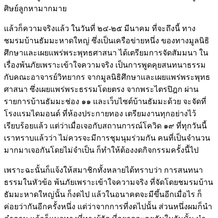
ศิษย์ลูกหามากมาย
แล้วก็ความจริงแล้ว ในวันที่ ๒๔-๒๕ มีนาคม ที่จะถึงนี้ ทาง
ชมรมบ้านธัมมะหาดใหญ่ ซึ่งเป็นเครือข่ายหนึ่ง ของทางมูลนิธิ
ศึกษาและเผยแพร่พระพุทธศาสนา ได้เตรียมการจัดสัมมนา ใน
เรื่องพ้นภัยเพราะเข้าใจความจริง เป็นการพูดคุยสนทนาธรรม
กับคณะอาจารย์วิทยากร จากมูลนิธิศึกษาและเผยแพร่พระพุทธ
ศาสนา ซึ่งเผยแพร่พระธรรมโดยตรง จากพระไตรปิฎก ผ่าน
รายการบ้านธัมมะช่อง ๑๑ และเว็บไซต์บ้านธัมมะด้วย จะจัดที่
โรงแรมไดมอนด์ ที่ห้องประกายทอง เตรียมงานทุกอย่างไว้
เรียบร้อยแล้ว แต่ว่าเมื่อเจอกับสถานการณ์โควิด ๑๙ ที่ทุกวันนี้
เราทราบแล้วว่า ไม่ควรจะมีการชุมนุมร่วมกัน คนที่เป็นจำนวน
มากมาเจอกันโดยไม่จำเป็น ก็ทำให้ต้องงดกิจกรรมครั้งนี้ไป
เพราะฉะนั้นก็แจ้งให้สมาชิกทั้งหลายได้ทราบว่า การสนทนา
ธรรมในหัวข้อ พ้นภัยเพราะเข้าใจความจริง ที่จัดโดยชมรมบ้าน
ธัมมะหาดใหญ่นั้น ก็งดไป แล้วในอนาคตจะมีขึ้นอีกเมื่อไร ก็
ค่อยว่ากันอีกครั้งหนึ่ง แต่ว่าจากการที่งดไปนั้น ส่วนหนึ่งผมก็นำ