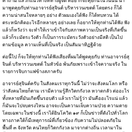
คำถาม แล้วก็แนวทางที่ทางผู้จัด ที่อยากจะคุยกันในวันนั้น นำ
มาพูดคุยกับท่านอาจารย์สุจินต์ บริหารวนเขตต์ โดยตรง ก็ได้
ความน่าสนใจหลายๆ อย่าง ตัวผมเองได้ฟัง ก็ได้ทบทวน ได้
ตระหนักคิดอะไรอีกหลายๆ อย่างเลย ก็อยากให้ทุกท่านได้ฟัง ฟัง
แล้วก็หวังว่า จะทำให้เราเข้าใจกับสภาพความเป็นจริงที่เกิดขึ้น
แล้วก็ระมัดระวังตัว ก็เป็นการระมัดระวังตัวอย่างมีสติ เป็นไป
ตามข้อมูล ความเห็นที่เป็นจริง เป็นสัมมาทิฏฐิด้วย
ต่อนี้ไป ก็จะให้ทุกท่านได้ฟังเสียงที่ผมได้พูดคุยกับ ท่านอาจารย์สุ
จินต์ บริหารวนเขตต์ ในหัวข้อ พ้นภัยเพราะเข้าใจความจริง ใน
รายการจิบกาแฟข้างสภาครับ
อาจารย์สุจินต์ครับ ในสังคมเราทุกวันนี้ ไม่ว่าจะสังคมโลก หรือ
ว่าสังคมไทยก็ตาม เรามีความรู้สึกวิตกกังวล หวาดกลัว ต่ออะไร
ทั้งหลายที่มันเกิดขึ้นรอบตัว แล้วเราไม่รู้ว่า มันคืออะไรแน่ แล้ว
ก็มันจะไปจบตรงไหน อาจจะเป็นความเจ็บความป่วย ความตาย
โดยเฉพาะในช่วงนี้ เราได้ยินโควิด ๑๙ ก็เป็นข่าวที่ดังไปทั่วโลก
ทางภาคใต้ก็มีเหตุการณ์ที่เกี่ยวข้อง กับความไม่ปลอดภัยใน
พื้นที่ ๓ จังหวัด คนไทยก็วิตกกังวล มาจากต่างถิ่น เวลามาใน