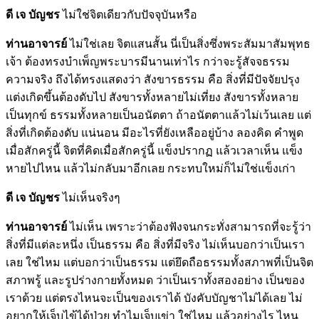
ดี เจ บัญชร
ไม่ใช่จิตเดียวกับปัจจุบันหรือ
ท่านอาจารย์
ไม่ใช่เลย จิตแสนสั้น นี่เป็นสิ่งซึ่งพระสัมมาสัมพุทธ
เจ้า ต้องทรงบำเพ็ญพระบารมีนานเท่าไร กว่าจะรู้สัจจธรรม
ความจริง ถึงได้ทรงแสดงว่า สังขารธรรม คือ สิ่งที่มีปัจจัยปรุง
แต่งเกิดขึ้นต้องดับไป สังขารทั้งหลายไม่เที่ยง สังขารทั้งหลาย
เป็นทุกข์ ธรรมทั้งหลายเป็นอนัตตา ถ้าอนัตตาแล้วไม่เว้นเลย แต่
สิ่งที่เกิดต้องดับ แน่นอน มีอะไรที่ยังเหลืออยู่บ้าง ลองคิด คำพูด
เมื่อสักครู่นี้ จิตที่คิดเมื่อสักครู่นี้ แข็งปรากฏ แล้วเวลาเห็น แข็ง
หายไปไหน แล้วไม่กลับมาอีกเลย กระทบใหม่ก็ไม่ใช่แข็งเก่า
ดี เจ บัญชร
ไม่เห็นจริงๆ
ท่านอาจารย์
ไม่เห็น เพราะว่าต้องฟังจนกระทั่งสามารถที่จะรู้ว่า
สิ่งที่มีแต่ละหนึ่ง เป็นธรรม คือ สิ่งที่มีจริง ไม่เห็นบอกว่าเป็นเรา
เลย ใช่ไหม แต่บอกว่าเป็นธรรม แต่ยึดถือธรรมทั้งสภาพที่เป็นจิต
สภาพรู้ และรูปร่างกายทั้งหมด ว่าเป็นเราทั้งสองอย่าง เป็นของ
เราด้วย แต่ตรงไหนจะเป็นของเราได้ บังคับบัญชาไม่ได้เลย ไม่
อยากให้เจ็บไข้ได้ป่วย ทำไมเจ็บเข่า ใช่ไหม แล้วอย่างไร ไหน