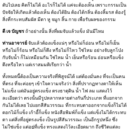
ดับไปเลย คิดก็ไม่ได้ อะไรก็ไม่ได้ แค่จะต้องเห็น เพราะกรรมเป็น
ปัจจัยให้เกิดแล้วต้องเห็น ต้องได้ยิน ต้องได้กลิ่น ต้องลิ้มรส ต้องรู้
สิ่งที่กระทบสัมผัส มีตา หู จมูก ลิ้น กาย เพื่อรับผลของกรรม
ดี เจ บัญชร
ถ้าอย่างนั้น สิ่งที่ผมจับแล้วแข็ง มันมีไหม
ท่านอาจารย์
จับแล้วต้องแข็งแน่ๆ หรือไม่ก็อ่อน หรือไม่ก็เย็น
หรือไม่ก็ร้อน หรือไม่ก็ตึง หรือไม่ก็ไหว ใช่ไหม อย่างจับลูกโป่ง
กับจับน้ำ ก็ไม่เหมือนกัน ใช่ไหม น้ำ เย็นหรือร้อน อ่อนหรือแข็ง
ตึงหรือไหว แต่เราสมมติเรียกว่า น้ำ
ทั้งหมดนี้ต้องเป็นความจริงที่พิสูจน์ได้ แต่ต้องมั่นคง ที่จะเป็นคน
ที่ตรง ที่จะค่อยๆ เข้าใจความจริงว่า สิ่งที่ปรากฏทางตาให้เห็น
ไม่แข็ง แต่มันอยู่ตรงแข็ง ตรงธาตุดิน น้ำ ไฟ ลม แสดงไว้
ละเอียดว่า ตรงนั้นมีรูปหลากหลายต่างกันกี่ประเภท ที่แยกจาก
กันไม่ได้เลย ไปแยกสีสันวรรณะ ที่กระทบตาออกจากแข็งก็ไม่ได้
ดอกไม้ก็แข็ง เก้าอี้ก็แข็ง หนังสือพิมพ์ก็แข็ง แต่แข็งไม่ได้กระทบ
ตา แต่สิ่งที่อยู่ตรงแข็ง เป็นรูปสีสันวรรณะ เป็นอีกรูปหนึ่ง ซึ่ง
ไม่ใช่แข็ง แต่อยู่ที่แข็ง ทรงแสดงไว้ละเอียดมาก ถึงชีวิตแต่ละ