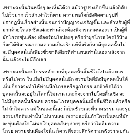
เพราะฉะนั้นวันหนึ่งๆ จะเห็นได้ว่า แม้ว่ารูปจะเกิดขึ้น แล้วก็ดับ
ไปเร็วมาก เร็วสักเท่าไรก็ตาม ความพอใจก็ยังติดตามรูปที่
ปรากฏนั้นเร็วอย่างนั้น จนกว่าปัญญาจะเจริญขึ้น และสำหรับผู้ที่
มากด้วยโทสะ ซึ่งแต่ละท่านก็จะต้องพิจารณาตนเองว่า เป็นผู้ที่
มักโกรธขุ่นเคือง เดือดร้อนใจบ่อยๆ หรือว่าผูกโกรธใครไว้บ้าง
ก็จะได้พิจารณาตามความเป็นจริง แท้ที่จริงก็หามีบุคคลนั้นไม่
จะมีบุคคลนั้นก็เพียงชั่วชาติเดียวที่ท่านพบเท่านั้นเอง หลังจาก
นั้น แล้วจะไม่มีอีกเลย
เพราะฉะนั้นจะโกรธหลังจากที่บุคคลนั้นสิ้นชีวิตไป แล้ว ควร
หรือไม่ควร ในเมื่อไม่มีบุคคลนั้นอีก ตราบใดที่ยังมีบุคคลนั้นให้
เห็น ก็อาจจะทำให้ท่านนึกโกรธหรือผูกโกรธ แต่ถ้าคิดได้ว่า
บุคคลนั้นจะอยู่ในโลกนี้ไม่นาน และก็จะจากไปโดยสิ้นเชิง จะ
ไม่มีบุคคลนั้นอีกเลย ควรจะโกรธบุคคลนั้นเมื่อสิ้นชีวิต แล้วหรือ
ไม่ ถ้าไม่ควร แม้ในขณะนี้เอง ก็เป็นชั่วขณะที่นามธรรม และรูป
ธรรมเกิดดับเท่านั้น ไม่นานเลย เพราะฉะนั้นถ้าใครเป็นคนที่มัก
จะขุ่นเคืองใจ ไม่พอใจบุคคลอื่นๆ ง่ายๆ หรือว่าไม่ลืมความ
โกรธ ความขุ่นเคืองใจนั้น ก็ควรที่จะระลึกรู้ความจริงว่า พบกัน