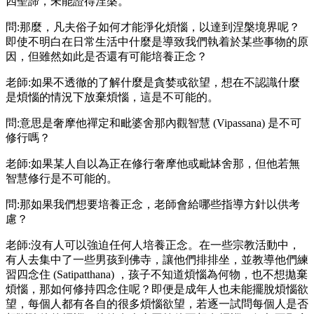
四聖諦，未能證得涅槃。
問:那麼，凡夫俗子如何才能淨化煩惱，以達到涅槃境界呢？
即使不明白在日常生活中什麼是導致我們執着於某些事物的原
因，但雖然如此是否還有可能培養正念？
老師:如果不透徹的了解什麼是貪婪或欲望，想在不認識什麼
是煩惱的情況下放棄煩惱，這是不可能的。
問:意思是奢摩他禪定和毗婆舍那內觀智慧 (Vipassana) 是不可
修行嗎？
老師:如果某人自以為正在修行奢摩他或毗缽舍那，但他若無
智慧修行是不可能的。
問:那如果我們想要培養正念，老師會給哪些指導方針以供考
慮？
老師:沒有人可以強迫任何人培養正念。在一些宗教活動中，
有人去集中了一些男孩到佛寺，讓他們排排坐，並教導他們練
習四念住 (Satipatthana) ，孩子不知道煩惱為何物，也不想拋棄
煩惱，那如何修持四念住呢？即便是成年人也未能擺脫煩惱欲
望，每個人都有各自的很多煩惱欲望，若逐一試問每個人是否