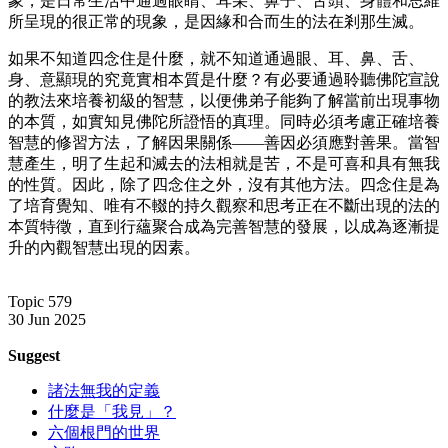
象，是日常生活中通過眼睛、耳朵、鼻子、舌頭、身體和思維
所呈現的很正常的現象，是因緣和合而生的法在剎那生滅。
如果不知道四念住是什麼，就不知道通過眼、耳、鼻、舌、
身、意顯現的究竟實相本質是什麼？有必要通過聆聽佛陀宣說
的教法來培養初級的智慧，以便佛弟子能夠了解當前出現事物
的本質，如實知見佛陀所證悟的真理。同時必須考慮正確培養
智慧的修習方法，了解因果關係——善因必須應對善果。當智
慧產生，明了生起和滅去的法相就是苦，不是可喜和具有無我
的性質。因此，除了四念住之外，沒有其他方法。四念住是為
了培育覺知、唯有不輟的持久觀察和思考正在不斷出現的法的
本質特徵，直到行蘊聚合成為完善智慧的發展，以成為逐漸提
升的內觀智慧出現的因素。
Topic 579
30 Jun 2025
Suggest
諸法無我的定義
什麼是「我見」？
六個根門的世界