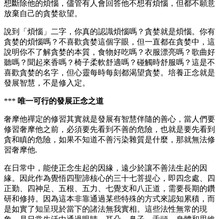
想斷除他的煩惱，儘管有人會回答他不想有煩惱，但都不願意
放棄自己的貪婪欲望。
說到「煩惱」二字，你真的認識煩惱嗎？貪婪就是煩惱。你有
貪婪的煩惱嗎？不喜歡貪婪這個字眼，但一直都在貪婪中，這
說明你不了解貪婪的本質，食物好吃嗎？衣服漂亮嗎？歌曲好
聽嗎？聞起來香嗎？椅子柔軟舒適嗎？碰觸時舒服嗎？這是不
喜歡貪婪的名字，但心靈每時每刻都渴望貪婪。培養正念就是
發展智慧，不是修入定。
***
唯一可行的發展正念之道
奢摩他禪定的修習其實就是發展有智慧伴隨的善心，當人們要
修習奢摩他之前，必須要先看到不善的危險，也就是要先看到
貪和瞋的危險，如果不知道不善污染雜質是什麼，那就無法修
習奢摩他.
在日常中，能使正念生起的因緣，遠少於讓不善法生起的因
緣。因此作為覺悟四聖諦核心的三十七菩提心，即四念處、四
正勤、四神足、五根、五力、七覺支和八正道，需要長期的鑽
研和修持。因為這本非靠通過某些特殊的方式來認知累積，而
是如實了知呈現於當下的諸法無我實相。這些法性無常的現