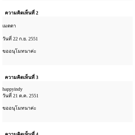
ความคิดเห็นที่ 2
เมตตา
วันที่ 22 ก.ย. 2551
ขออนุโมทนาค่ะ
ความคิดเห็นที่ 3
happyindy
วันที่ 21 ต.ค. 2551
ขออนุโมทนาค่ะ
ความคิดเห็นที่ 4