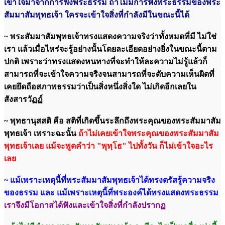
เข้าใจมาจากการฟังพระธรรม ถ้าไม่มีการฟังพระธรรมของพระ
สัมมาสัมพุทธเจ้า ใครจะเข้าใจสิ่งที่กำลังมีในขณะนี้ได้
~ พระสัมมาสัมพุทธเจ้าทรงแสดงความจริงว่าทั้งหมดที่มี ไม่ใช่
เรา แล้วเมื่อไหร่จะรู้อย่างนั้นโดยละเอียดอย่างยิ่งในขณะนี้ตาม
ปกติ เพราะว่าทรงแสดงหนทางที่จะทำให้ละความไม่รู้แล้วก็
สามารถที่จะเข้าใจความจริงจนสามารถที่จะดับความเห็นผิดที่
เคยยึดถือสภาพธรรมว่าเป็นสิ่งหนึ่งสิ่งใด ไม่เกิดอีกเลยใน
สังสารวัฏฏ์
~ พุทธานุสสติ คือ สติที่เกิดขึ้นระลึกถึงพระคุณของพระสัมมาสัม
พุทธเจ้า เพราะฉะนั้น
ถ้าไม่เคยเข้าใจพระคุณของพระสัมมาสัม
พุทธเจ้าเลย แม้จะพูดคำว่า "พุทฺโธ" ไปทั้งวัน ก็ไม่เข้าใจอะไร
เลย
~ แม้เพราะเหตุนี้ที่พระสัมมาสัมพุทธเจ้าได้ทรงตรัสรู้ความจริง
ของธรรม และ แม้เพราะเหตุนี้ที่พระองค์ได้ทรงแสดงพระธรรม
เราจึงมีโอกาสได้ฟังและเข้าใจสิ่งที่กำลังปรากฏ