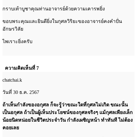
กราบเท้าบูชาคุณท่านอาจารย์ด้วยความเคารพยิ่ง
ขอบพระคุณและยินดียิ่งในกุศลวิริยะของอาจารย์คงคำปั่น
อักษรวิลัย
ไพเราะยิ่งครับ
ความคิดเห็นที่ 7
chatchai.k
วันที่ 30 ธ.ค. 2567
ถ้าเห็นกำลังของอกุศล ก็จะรู้ว่าขณะใดที่กุศลไม่เกิด ขณะนั้น
เป็นอกุศล ถ้าเป็นผู้เห็นประโยชน์ของกุศลจริงๆ แม้กุศลเพียงเล็ก
น้อยนิดหน่อยในชีวิตประจำวัน กำลังเผชิญหน้า ทำทันที ไม่ต้อง
คอยเลย