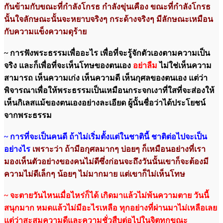
กันข้ามกับขณะที่กำลังโกรธ กำลังขุ่นเคือง ขณะที่กำลังโกรธ
นั้นใจลักษณะนั้นจะหยาบจริงๆ กระด้างจริงๆ มีลักษณะเหมือน
กับความแข็งความดุร้าย
~ การฟังพระธรรมเพื่ออะไร เพื่อที่จะรู้จักตัวเองตามความเป็น
จริง และก็เพื่อที่จะเห็นโทษของตนเอง
อย่าลืม
ไม่ใช่เห็นความ
สามารถ เห็นความเก่ง เห็นความดี เห็นกุศลของตนเอง แต่ว่า
พิจารณาเพื่อให้พระธรรมเป็นเหมือนกระจกเงาที่ใสที่จะส่องให้
เห็นกิเลสแม้ของตนเองอย่างละเอียด ผู้นั้นชื่อว่าได้ประโยชน์
จากพระธรรม
~ การที่จะเป็นคนดี ถ้าไม่เริ่มตั้งแต่ในชาตินี้ ชาติต่อไปจะเป็น
อย่างไร
เพราะว่า ถ้ามีอกุศลมากๆ บ่อยๆ ก็เหมือนอย่างที่เรา
มองเห็นตัวอย่างของคนไม่ดีซึ่งก่อนจะถึงวันนั้นเขาก็จะต้องมี
ความไม่ดีเล็กๆ น้อยๆ ไม่มากมาย แต่เขาก็ไม่เห็นโทษ
~ จะตายวันไหนเมื่อไหร่ก็ได้ เกิดมาแล้วไม่พ้นความตาย วันนี้
สนุกมาก หมดแล้วไม่มีอะไรเหลือ ทุกอย่างที่ผ่านมาไม่เหลือเลย
แต่ว่าสะสมความดีและความชั่วสืบต่อไปในจิตทุกขณะ