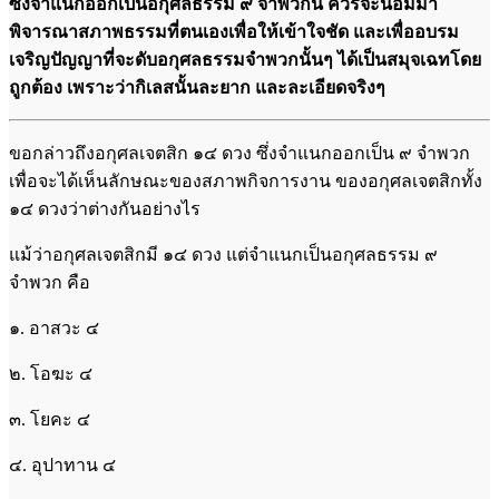
ซึ่งจำแนกออกเป็นอกุศลธรรม ๙ จำพวกนี้ ควรจะน้อมมา
พิจารณาสภาพธรรมที่ตนเองเพื่อให้เข้าใจชัด และเพื่ออบรม
เจริญปัญญาที่จะดับอกุศลธรรมจำพวกนั้นๆ ได้เป็นสมุจเฉทโดย
ถูกต้อง เพราะว่ากิเลสนั้นละยาก และละเอียดจริงๆ
ขอกล่าวถึงอกุศลเจตสิก ๑๔ ดวง ซึ่งจำแนกออกเป็น ๙ จำพวก
เพื่อจะได้เห็นลักษณะของสภาพกิจการงาน ของอกุศลเจตสิกทั้ง
๑๔ ดวงว่าต่างกันอย่างไร
แม้ว่าอกุศลเจตสิกมี ๑๔ ดวง แต่จำแนกเป็นอกุศลธรรม ๙
จำพวก คือ
๑. อาสวะ ๔
๒. โอฆะ ๔
๓. โยคะ ๔
๔. อุปาทาน ๔