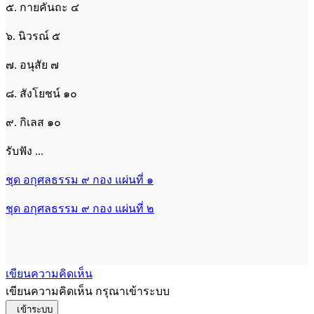
๕. กายคันถะ ๔
๖. นิวรณ์ ๕
๗. อนุสัย ๗
๘. สังโยชน์ ๑๐
๙. กิเลส ๑๐
รับฟัง ...
ชุด อกุศลธรรม ๙ กอง แผ่นที่ ๑
ชุด อกุศลธรรม ๙ กอง แผ่นที่ ๒
เขียนความคิดเห็น
เขียนความคิดเห็น กรุณาเข้าระบบ
เข้าระบบ