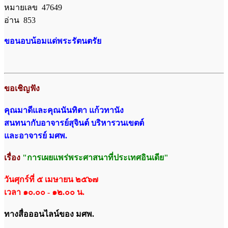
หมายเลข 47649
อ่าน 853
ขอนอบน้อมแด่พระรัตนตรัย
ขอเชิญฟัง
คุณมาดีและคุณนันทิตา แก้วทานัง
สนทนากับอาจารย์สุจินต์ บริหารวนเขตต์
และอาจารย์ มศพ.
เรื่อง
"การเผยแพร่พระศาสนาที่ประเทศอินเดีย"
วันศุกร์ที่ ๕ เมษายน ๒๕๖๗
เวลา ๑๐.๐๐ - ๑๒.๐๐ น.
ทางสื่อออนไลน์ของ มศพ.