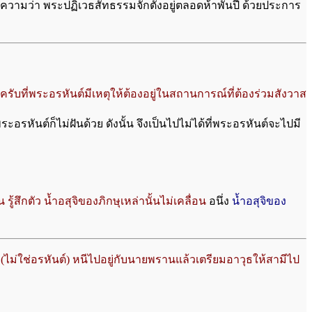
วมความว่า พระปฏิเวธสัทธรรมจักตั้งอยู่ตลอดห้าพันปี ด้วยประการ
รับที่พระอรหันต์มีเหตุให้ต้องอยู่ในสถานการณ์ที่ต้องร่วมสังวาส
อรหันต์ก็ไม่ฝันด้วย ดังนั้น จึงเป็นไปไม่ได้ที่พระอรหันต์จะไปมี
 รู้สึกตัว น้ำอสุจิของภิกษุเหล่านั้นไม่เคลื่อน
อนึ่ง
น้ำอสุจิของ
ง (ไม่ใช่อรหันต์) หนีไปอยู่กับนายพรานแล้วเตรียมอาวุธให้สามีไป