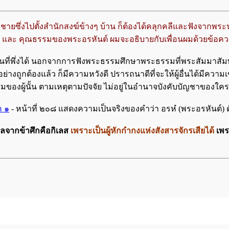
งชายซึ่งไปตั้งสำนักสงฆ์ข้างๆ บ้าน ก็ต้องได้คลุกคลีและฟังจากพระน้
ิฎก และ คุณธรรมของพระอรหันต์ ผมจะอธิบายกับเพื่อนผมด้วยข้อค
เป็นที่พึ่งได้ นอกจากการฟังพระธรรมศึกษาพระธรรมที่พระสัมมา
่างถูกต้องแล้ว ก็มีความหวังดี ปรารถนาดีที่จะให้ผู้อื่นได้มีความ
รสะสมของผู้นั้น ตามเหตุตามปัจจัย ไม่อยู่ในอำนาจบังคับบัญชาของใครทั
ค ๑
- หน้าที่ ๒๐๘ แสดงความเป็นจริงของคำว่า อรหํ (พระอรหันต์) ดั
กลจากข้าศึกคือกิเลส
เพราะเป็นผู้หักกำกงแห่งสังสารจักรเสียได้
เพร