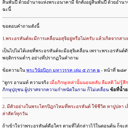
สิ้นพันปี ด้วยอำนาจแห่งพระอนาคามี จักตั้งอยู่สิ้นพันปี ด้วยอ
ฉะนี้
ขอตอบคำถามดังนี้
1.พระอรหันต์จะมีการเคลื่อนอสุจิอยู่หรือไม่ครับ แล้วเกิดจากสา
เป็นไปไม่ได้เลยที่พระอรหันต์จะมีอสุจิเคลื่อน เพราะพระอรหันต์ดับ
พฤติกรรมต่ำๆ อย่างที่ปรากฏในคำถาม
ข้อความใน
พระวินัยปิฎก มหาวรรค เล่ม ๕ ภาค ๒
- หน้าที่ ๒๘๙ 
"ดูกร อานนท์ ความจริง
เมื่อภิกษุเหล่านั้นนอนหลับ ลืมสติ ไม่รู้ส
ภิกษุปุถุชน ผู้ปราศจากความกำหนัดในกาม ก็ไม่เคลื่อน
ข้อที่น้ำ
อ
2. มีตัวอย่างในพระไตรปิฎกไหมที่พระอรหันต์ ใช้ชีวิต หาปูปลา เลี
ล่าสัตว์ทุกวัน
ถ้าเข้าใจว่าพระอรหันต์คือใคร ตามที่ได้กล่าวไว้ในตอนต้น ก็จ