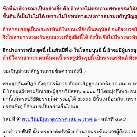
ข้อที่น่าพิจารณาเป็นอย่างยิ่ง คือ ถ้าหากไม่ตรงตามพระธรรมวินั
ขั้นต้น ก็เป็นไปไม่ได้ เพราะไม่ใช่หนทางแห่งการอบรมเจริญปัญญ
ถ้าหากบรรลุเป็นพระอรหันต์ในขณะที่ยังเป็นคฤหัสถ์ จะต้องบวชในว
จึงไม่สามารถรองรับคุณธรรมที่สูงยิ่งนี้ได้ ดังนั้น จึงไม่มีพระอร
อีกประการหนึ่ง ยุคนี้ เป็นพันปีที่ ๓ ในโลกมนุษย์ นี้ ถ้าจะมีผู้บ
ถ้ามีใครกล่าวว่า คนนั้นคนนี้ พระรูปนั้นรูปนี้ เป็นพระอรหันต์ ทั
ขอเชิญอ่านหลักฐานตามข้อความดังนี้ .-
พระสุตตันตปิฎก อังคุตตรนิกาย สัตตก-อัฏฐก-นวกนิบาต เล่ม ๔ ห
ปี โดยมุ่งถึงพระขีณาสพผู้สุกขวิปัสสก, ๑,๐๐๐ ปี โดยมุ่งถึงพระ
มานี้แม้พระปริยัติธรรมก็ดำรงอยู่ได้ ๕,๐๐๐ ปีนั้นเหมือนกัน. เพรา
บรรพชิต) ก็จักแปรเป็นอย่างอื่นไปแล.
[เล่มที่ 9]
พระวินัยปิฎก จุลวรรค เล่ม ๗ ภาค ๒
- หน้าที่ ๔๙๙
แต่คำว่า
พันปี
นั้น พระองค์ตรัสด้วยอำนาจพระขีณาสพผู้ถึงความแตกฉา