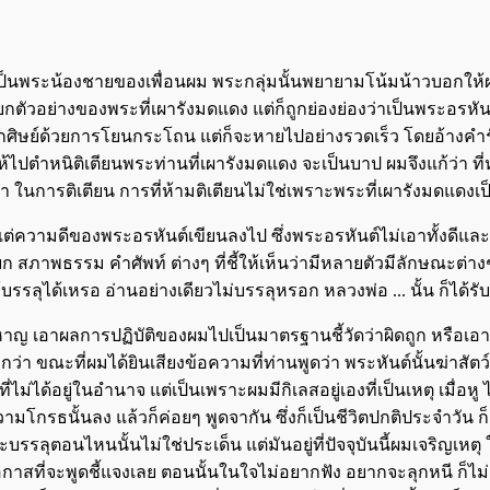
งซึ่งเป็นพระน้องชายของเพื่อนผม พระกลุ่มนั้นพยายามโน้มน้าวบอกให้ผ
ะยกตัวอย่างของพระที่เผารังมดแดง แต่ก็ถูกย่องย่องว่าเป็นพระอรห
กศิษย์ด้วยการโยนกระโถน แต่ก็จะหายไปอย่างรวดเร็ว โดยอ้างคำร
ให้ไปตำหนิติเตียนพระท่านที่เผารังมดแดง จะเป็นบาป ผมจึงแก้ว่า ที
ำ ในการติเตียน การที่ห้ามติเตียนไม่ใช่เพราะพระที่เผารังมดแดงเ
ความดีของพระอรหันต์เขียนลงไป ซึ่งพระอรหันต์ไม่เอาทั้งดีและชั่ว 
 สภาพธรรม คำศัพท์ ต่างๆ ที่ชี้ให้เห็นว่ามีหลายตัวมีลักษณะต่างๆ 
ลุได้เหรอ อ่านอย่างเดียวไม่บรรลุหรอก หลวงพ่อ ... นั้น ก็ได้รับร
 เอาผลการปฏิบัติของผมไปเป็นมาตรฐานชี้วัดว่าผิดถูก หรือเอาห
กว่า ขณะที่ผมได้ยินเสียงข้อความที่ท่านพูดว่า พระหันต์นั้นฆ่าสัตว์ 
ม่ได้อยู่ในอำนาจ แต่เป็นเพราะผมมีกิเลสอยู่เองที่เป็นเหตุ เมื่อหู
ธนั้นลง แล้วก็ค่อยๆ พูดจากัน ซึ่งก็เป็นชีวิตปกติประจำวัน ก็คงท
บรรลุตอนไหนนั้นไม่ใช่ประเด็น แต่มันอยู่ที่ปัจจุบันนี้ผมเจริญเห
โอกาสที่จะพูดชี้แจงเลย ตอนนั้นในใจไม่อยากฟัง อยากจะลุกหนี ก