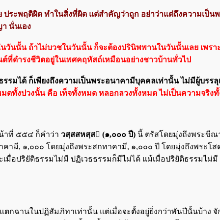
ย ประพฤติผิด ทำในสิ่งที่ผิด แต่สำคัญว่าถูก อย่าว่าแต่ถึงความเป
า นั่นเอง
ันนั้น ถ้าไม่บวชในวันนั้น ก็จะต้องปรินิพพานในวันนั้นเลย เพราะค
หันต์ที่ดำรงชีวิตอยู่ในเพศคฤหัสถ์เหมือนอย่างชาวบ้านทั่วไป
รรลุธรรมได้ ก็เพียงถึงความเป็นพระอนาคามีบุคคลเท่านั้น ไม่มีผู้บรร
้งหมดทั้งปวงนั้น คือ เท็จทั้งหมด หลอกลวงทั้งหมด ไม่เป็นความจริงท
น้าที่ ๕๕๔
ก็คำว่า
วสฺสสหสฺส (๑,๐๐๐ ปี)
นี้ ตรัสโดยมุ่งถึงพระขีณา
อนาคามี, ๑,๐๐๐ โดยมุ่งถึงพระสกทาคามี, ๑,๐๐๐ ปี โดยมุ่งถึงพระโ
ะเมื่อปริยัติธรรมไม่มี ปฏิเวธธรรมก็มีไม่ได้ แม้เมื่อปริยัติธรรมไม่
นในปฏิสัมภิทาเท่านั้น แต่เมื่อจะตั้งอยู่ยิ่งกว่าพันปีนั้นบ้าง จัก