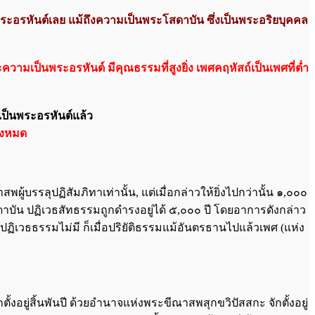
็นพระอรหันต์เลย แม้ถึงความเป็นพระโสดาบัน ซึ่งเป็นพระอริยบุคคล
วามเป็นพระอรหันต์ มีคุณธรรมที่สูงยิ่ง เพศคฤหัสถ์เป็นเพศที่ต่ำ
ลุเป็นพระอรหันต์แล้ว
ั้งหมด
สพผู้บรรลุปฏิสัมภิทาเท่านั้น, แต่เมื่อกล่าวให้ยิ่งไปกว่านั้น ๑,๐๐๐
สดาบัน ปฏิเวธสัทธรรมถูกดำรงอยู่ได้ ๕,๐๐๐ ปี โดยอาการดังกล่าว
มี ปฏิเวธธรรมไม่มี ก็เมื่อปริยัติธรรมแม้อันตรธานไปแล้วเพศ (แห่ง
ตั้งอยู่สิ้นพันปี ด้วยอำนาจแห่งพระขีณาสพสุกขวิปัสสกะ จักตั้งอยู่