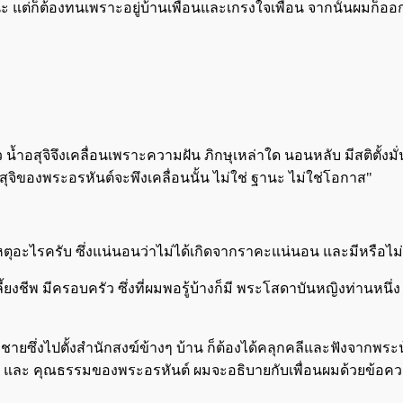
นะ แต่ก็ต้องทนเพราะอยู่บ้านเพื่อนและเกรงใจเพื่อน จากนั้นผมก็ออ
ว น้ำอสุจิจึงเคลื่อนเพราะความฝัน ภิกษุเหล่าใด นอนหลับ มีสติตั้งมั่น 
สุจิของพระอรหันต์จะพึงเคลื่อนนั้น ไม่ใช่ ฐานะ ไม่ใช่โอกาส"
เหตุอะไรครับ ซึ่งแน่นอนว่าไม่ได้เกิดจากราคะแน่นอน และมีหรือไม่ค
้ยงชีพ มีครอบครัว ซึ่งที่ผมพอรู้บ้างก็มี พระโสดาบันหญิงท่านหนึ่
งชายซึ่งไปตั้งสำนักสงฆ์ข้างๆ บ้าน ก็ต้องได้คลุกคลีและฟังจากพระน้
ิฎก และ คุณธรรมของพระอรหันต์ ผมจะอธิบายกับเพื่อนผมด้วยข้อค