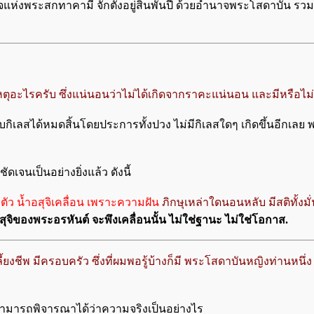
ำนาจแห่งพระสกทาคามี จักตั้งอยู่สิ้นพันปี ด้วยอำนาจพระโสดาบัน ร
เหตุอะไรครับ ซึ่งแน่นอนว่าไม่ได้เกิดจากราคะแน่นอน และมีหรือไม่ค
กิเลสได้หมดสิ้นโดยประการทั้งปวง ไม่มีกิเลสใดๆ เกิดขึ้นอีกเลย พระ
ชัดเจนเป็นอย่างยิ่งแล้ว ดังนี้
ึกตัว น้ำอสุจิเคลื่อน เพราะความฝัน
ภิกษุเหล่าใดนอนหลับ มีสติทั้งมั่น
สุจิของพระอรหันต์ จะพึงเคลื่อนนั้น ไม่ใช่ฐานะ ไม่ใช่โอกาส.
้ยงชีพ มีครอบครัว ซึ่งที่ผมพอรู้บ้างก็มี พระโสดาบันหญิงท่านหนึ่
ะสามารถพิจารณาได้ว่าความจริงเป็นอย่างไร