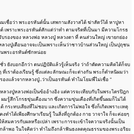
มเชื่อว่า พระอรหันต์นั้น เสพกามสังวาสได้ ฆ่าสัตว์ได้ หาปูหา
ันต์ เพราะพระอรหันต์สักแต่ว่าทำ ตามจริตที่เป็นมา มีความโกรธ
ับรองของ หลวงพ่อ หลวงปู่ หลวงตา ที่ คนส่วนใหญ่ เขายกย่อง
่หลวงปู่เตือนอาจจะเป็นเพราะเห็นว่าชาวบ้านส่วนใหญ่ เป็นปุถุชน
ป็นพระอรหันต์ซักหน่อย
ยังบอกอีกว่า ตนปฏิบัติแล้วรู้เห็นจริง ว่าถ้าตัดความคิดได้ก็จบ
ที่เราต้องเรียนรู้ ซึ่งแต่ละลักษณะก็จะต่างกัน พระก็ตำหนิผมว่า
องแล้วจากหลวงปู่..ว่าเป็นอรหันต์ ทำไมโยมพี่ไม่เชื่อ "
ลวงปู่หลวงพ่อเป็นข้ออ้างอิง แต่ควรจะเทียบกับในพระไตรปิฎก
ผมรู้สึกโกรธขุ่นเคืองมาก ซึ่งความขุ่นเคืองที่เกิดขึ้นผมก็ไม่ได้
 ได้ กระทบเสียงที่ไม่ชอบ และเกิดการไม่พอใจ ซึ่งก็เกิดเพราะเหตุ
ำได้เพียงศึกษาเรียนรู้ ในสิ่งที่ถูกต้อง กาย วาจาใจ ก็จะค่อยๆ
ตุ ให้สมควรกับผลหรือเปล่า เพราะการจะเข้าใจความจริงนั้นเป็น
็ไม่กล้าพอ ในใจคิดว่า ทำไมถึงกล้าฟันธงลดคุณธรรมของพระอริยะ