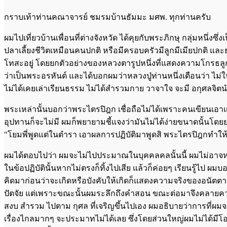
กราบเท้าท่านคณาจารย์ ชมรมบ้านธัมมะ มศพ. ทุกท่านครับ
ผมไปเที่ยวบ้านเพื่อนที่ต่างจังหวัด ได้คุยกับพระภิกษุ กลุ่มหนึ่
ปลาเลี้ยงชีวิตเหมือนคนปกติ หรือมีครอบครัวมีลูกมีเมียปกติ แล
โทสะอยู่ โดยยกตัวอย่างของหลวงตารูปหนึ่งที่แสดงความโกรธลู
ว่าเป็นพระอรหันต์ และได้บอกผมว่าหลวงปู่ท่านหนึ่งเตือนว่า ไม่
ไม่ได้เคยเล่าเรียนธรรม ไม่ได้สำรวมกาย วาจาใจ จะมี อกุศลจิตน
พระเหล่านั้นบอกว่าพระไตรปิฎก เชื่อถือไม่ได้เพราะคนเขียนเอาแต่
อุปทานก็จะไม่มี ผมก็พยายามชี้แจงว่ามันไม่ได้ง่ายขนาดนั้นโดยยก
"โยมพี่พูดแต่ในตำรา เอาผลการปฏิบัติมาพูดสิ พระไตรปิฎกทำให้บรร
ผมได้ตอบไปว่า ผมจะไม่ไปประมาณในบุคคลคลนั้นนี้ ผมไม่อาจหาญ
ในข้อปฏิบัตินั้นหากไม่ตรงก็ทิ้งไปเสีย แล้วก็ค่อยๆ เรียนรู้ไป ผมบอ
คิดมาก่อนว่าจะเกิดหรือบังคับให้เกิดก็แสดงความจริงของอนัตตาที่ไ
ปัตจัย แต่เพราะขณะนั้นผมระลึกถึงคำสอน ขณะต่อมาจึงคลายความโกร
สงบ สำรวม ไปตาม กุศล ที่เจริญขึ้นไปเอง ผมอธิบายว่าการที่ผมจะ
เรื่องไกลมากๆ จะประมาทไม่ได้เลย ซึ่งโดยส่วนใหญ่ผมไม่ได้มี