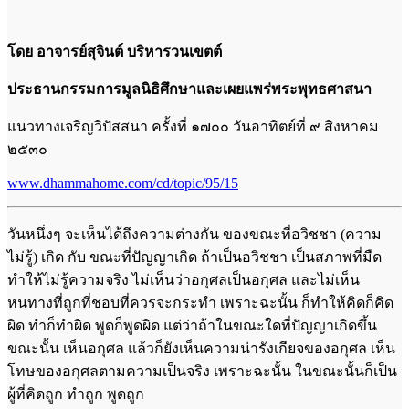
โดย อาจารย์สุจินต์ บริหารวนเขตต์
ประธานกรรมการมูลนิธิศึกษาและเผยแพร่พระพุทธศาสนา
แนวทางเจริญวิปัสสนา ครั้งที่ ๑๗๐๐ วันอาทิตย์ที่ ๙ สิงหาคม
๒๕๓๐
www.dhammahome.com/cd/topic/95/15
วันหนึ่งๆ จะเห็นได้ถึงความต่างกัน ของขณะที่อวิชชา (ความ
ไม่รู้) เกิด กับ ขณะที่ปัญญาเกิด ถ้าเป็นอวิชชา เป็นสภาพที่มืด
ทำให้ไม่รู้ความจริง ไม่เห็นว่าอกุศลเป็นอกุศล และไม่เห็น
หนทางที่ถูกที่ชอบที่ควรจะกระทำ เพราะฉะนั้น ก็ทำให้คิดก็คิด
ผิด ทำก็ทำผิด พูดก็พูดผิด แต่ว่าถ้าในขณะใดที่ปัญญาเกิดขึ้น
ขณะนั้น เห็นอกุศล แล้วก็ยังเห็นความน่ารังเกียจของอกุศล เห็น
โทษของอกุศลตามความเป็นจริง เพราะฉะนั้น ในขณะนั้นก็เป็น
ผู้ที่คิดถูก ทำถูก พูดถูก