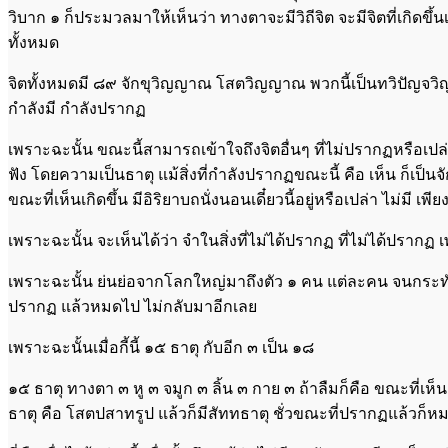
วิบาก ๑ ก็ประมวลมาให้เห็นว่า ทางตาจะมีวิถีจิต จะมีจิตที่เกิดข
ทั้งหมด
จิตทั้งหมดมี ๘๙ จักขุวิญญาณ โสตวิญญาณ พวกนี้เป็นทวิปัญจวิญ
กำลังมี กำลังปรากฏ
เพราะฉะนั้น ขณะนี้สามารถเข้าใจถึงจิตอื่นๆ ที่ไม่ปรากฏหรือเปล่า 
ฟัง โดยความเป็นธาตุ แม้สิ่งที่กำลังปรากฏขณะนี้ คือ เห็น ก็เป็นจ
ขณะที่เห็นเกิดขึ้น มีอิริยาบถนั่งนอนเดี๋ยวนี้อยู่หรือเปล่า ไม่มี เพี
เพราะฉะนั้น จะเห็นได้ว่า จำในสิ่งที่ไม่ได้ปรากฏ ที่ไม่ได้ปรากฏ เ
เพราะฉะนั้น ย่นย่อจากโลกใหญ่มาถึงตัว ๑ คน แต่ละคน จนกระทั่งถึง 
ปรากฏ แล้วหมดไป ไม่กลับมาอีกเลย
เพราะฉะนั้นเมื่อกี้นี้ ๑๕ ธาตุ กับอีก ๓ เป็น ๑๘
๑๕ ธาตุ ทางตา ๓ หู ๓ จมูก ๓ ลิ้น ๓ กาย ๓ ถ้าลืมก็คือ ขณะที่เ
ธาตุ คือ โสตปสาทรูป แล้วก็มีสัททธาตุ ชั่วขณะที่ปรากฏแล้วก็ห