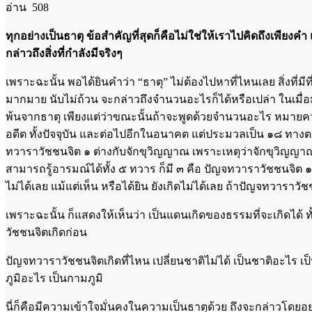
อ่าน 508
ทุกอย่างเป็นธาตุ ข้อสำคัญที่สุดก็คือไม่ใช่ให้เราไปคิดถึงเพียงคำ แ
กล่าวถึงสิ่งที่กำลังมีจริงๆ
เพราะฉะนั้น พอได้ยินคำว่า “ธาตุ” ไม่ต้องไปหาที่ไหนเลย สิ่งที่มี
มากมาย นับไม่ถ้วน จะกล่าวถึงจำนวนอะไรก็ได้หรือเปล่า ในเมื่อม
พ้นจากธาตุ เพียงแต่ว่าขณะนั้นถ้าจะพูดด้วยจำนวนอะไร หมายคว
อดีต ทั้งปัจจุบัน และต่อไปอีกในอนาคต แต่ประมวลเป็น ๑๘ ทางตา หู
ทวาราวัชชนจิต ๑ ต่างกับจักขุวิญญาณ เพราะเหตุว่าจักขุวิญญาณเก
สามารถรู้อารมณ์ได้ทั้ง ๕ ทวาร ก็มี ๓ คือ ปัญจทวาราวัชชนจิต ๑ ซึ่
ไม่ได้เลย แม้แต่เห็น หรือได้ยิน ยังเกิดไม่ได้เลย ถ้าปัญจทวาราวั
เพราะฉะนั้น ก็แสดงให้เห็นว่า เป็นแดนเกิดของธรรมที่จะเกิดได้ ท
วัชชนจิตเกิดก่อน
ปัญจทวาราวัชชนจิตเกิดที่ไหน เปลี่ยนชาติไม่ได้ เป็นชาติอะไร 
ภูมิอะไร เป็นกามภูมิ
นี่ก็คือมีความเข้าใจมั่นคงในความเป็นธาตุด้วย ถึงจะกล่าวโดยอ