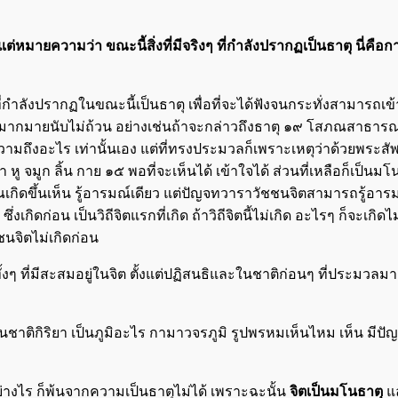
ต่หมายความว่า ขณะนี้สิ่งที่มีจริงๆ ที่กำลังปรากฏเป็นธาตุ นี่คือการฟั
ที่กำลังปรากฏในขณะนี้เป็นธาตุ เพื่อที่จะได้ฟังจนกระทั่งสามารถเข้
ากมายนับไม่ถ้วน อย่างเช่นถ้าจะกล่าวถึงธาตุ ๑๙ โสภณสาธารณเจตสิ
ามถึงอะไร เท่านั้นเอง แต่ที่ทรงประมวลก็เพราะเหตุว่าด้วยพระ
 จมูก ลิ้น กาย ๑๕ พอที่จะเห็นได้ เข้าใจได้ ส่วนที่เหลือก็เป็นมโน
ิดขึ้นเห็น รู้อารมณ์เดียว แต่ปัญจทวาราวัชชนจิตสามารถรู้อารมณ์ท
งเกิดก่อน เป็นวิถีจิตแรกที่เกิด ถ้าวิถีจิตนี้ไม่เกิด อะไรๆ ก็จะเกิ
ชชนจิตไม่เกิดก่อน
ั้งๆ ที่มีสะสมอยู่ในจิต ตั้งแต่ปฏิสนธิและในชาติก่อนๆ ที่ประมวลม
เป็นชาติกิริยา เป็นภูมิอะไร กามาวจรภูมิ รูปพรหมเห็นไหม เห็น 
ย่างไร ก็พ้นจากความเป็นธาตุไม่ได้ เพราะฉะนั้น
จิตเป็นมโนธาตุ
แล