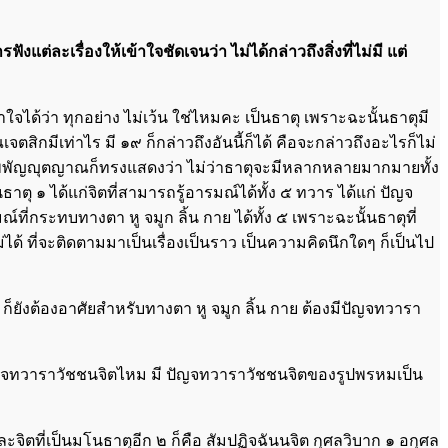
งแต่ละเรื่องให้เข้าใจชัดเจนว่า ไม่ได้กล่าวถึงสิ่งที่ไม่มี แต่
าใจได้ว่า ทุกอย่าง ไม่เว้น ใช่ไหมคะ เป็นธาตุ เพราะฉะนั้นธาตุมี
กมีเท่าไร มี ๑๙ ก็กล่าวถึงอันนี้ก็ได้ คือจะกล่าวถึงอะไรก็ไม่
สัพพัญญุตญาณก็ทรงแสดงว่า ไม่ว่าธาตุจะมีหลากหลายมากมายทั้ง
ธาตุ ๑ ได้แก่จิตที่สามารถรู้อารมณ์ได้ทั้ง ๕ ทวาร ได้แก่ ปัญจ
ี่กระทบทางตา หู จมูก ลิ้น กาย ได้ทั้ง ๕ เพราะฉะนั้นธาตุที่
ดไม่ได้ ที่จะติดตามมาเป็นเรื่องเป็นราว เป็นความคิดนึกใดๆ ก็เป็นไป
า ก็ยังต้องอาศัยสำหรับทางตา หู จมูก ลิ้น กาย ต้องมีปัญจทวารา
มีปัญจทวาราวัชชนจิตไหม มี ปัญจทวาราวัชชนจิตของรูปพรหมเป็น
ะจิตที่เป็นมโนธาตุอีก ๒ ก็คือ สัมปฏิจฉันนจิต กุศลวิบาก ๑ อกุศล