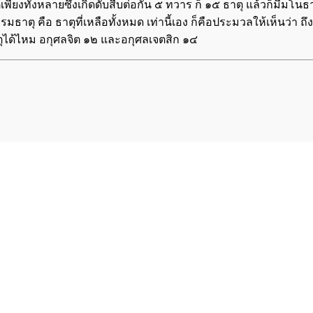
 เป็นแต่เพียงทั้งหลายซึ่งเกิดดับสืบต่อกัน ๕ ทวาร ก็ ๑๕ ธาตุ แล้วก็ม
รมธาตุ คือ ธาตุที่เหลือทั้งหมด เท่านี้เอง ก็คือประมวลให้เห็นว่า ถ
ธาตุได้ไหม อกุศลจิต ๑๒ และอกุศลเจตสิก ๑๔