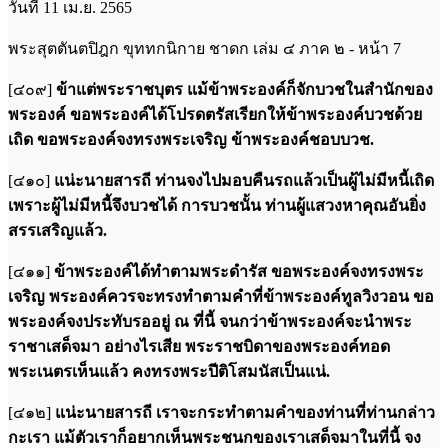
วันที่ 11 เม.ย. 2565
พระสุตตันตปิฎก ขุททกนิกาย ชาดก เล่ม ๔ ภาค ๒ - หน้า 7
[๔๐๙]
ข้าแต่พระราชบุตร แม้ข้าพระองค์ก็จักบวชในสำนักของ
พระองค์ ขอพระองค์ได้โปรดตรัสเรียกให้ข้าพระองค์บวชด้วย
เถิด ขอพระองค์จงทรงพระเจริญ ข้าพระองค์ชอบบวช.
[๔๑๐]
แน่ะนายสารถี ท่านจงไปมอบคืนรถแล้วเป็นผู้ไม่มีหนี้เถิด
เพราะผู้ไม่มีหนี้จึงบวชได้ การบวชนั้น ท่านผู้แสวงหาคุณอันยิ่ง
สรรเสริญแล้ว.
[๔๑๑]
ข้าพระองค์ได้ทำตามพระดำรัส ขอพระองค์จงทรงพระ
เจริญ พระองค์ควรจะทรงทำตามคำที่ข้าพระองค์ทูลวิงวอน ขอ
พระองค์จงประทับรออยู่ ณ ที่นี้ จนกว่าข้าพระองค์จะนำพระ
ราชาเสด็จมา อย่างไรเสีย พระราชบิดาของพระองค์ทอด
พระเนตรเห็นแล้ว คงทรงพระปีติโสมนัสเป็นแน่.
[๔๑๒]
แน่ะนายสารถี เราจะกระทำตามคำของท่านที่ท่านกล่าว
กะเรา แม้ตัวเราก็อยากเห็นพระชนกของเราเสด็จมาในที่นี้ จง