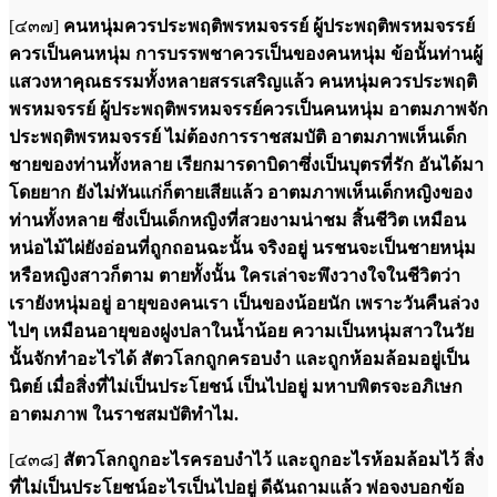
[๔๓๗]
คนหนุ่มควรประพฤติพรหมจรรย์ ผู้ประพฤติพรหมจรรย์
ควรเป็นคนหนุ่ม การบรรพชาควรเป็นของคนหนุ่ม ข้อนั้นท่านผู้
แสวงหาคุณธรรมทั้งหลายสรรเสริญแล้ว คนหนุ่มควรประพฤติ
พรหมจรรย์ ผู้ประพฤติพรหมจรรย์ควรเป็นคนหนุ่ม อาตมภาพจัก
ประพฤติพรหมจรรย์ ไม่ต้องการราชสมบัติ อาตมภาพเห็นเด็ก
ชายของท่านทั้งหลาย เรียกมารดาบิดาซึ่งเป็นบุตรที่รัก อันได้มา
โดยยาก ยังไม่ทันแก่ก็ตายเสียแล้ว อาตมภาพเห็นเด็กหญิงของ
ท่านทั้งหลาย ซึ่งเป็นเด็กหญิงที่สวยงามน่าชม สิ้นชีวิต เหมือน
หน่อไม้ไผ่ยังอ่อนที่ถูกถอนฉะนั้น จริงอยู่ นรชนจะเป็นชายหนุ่ม
หรือหญิงสาวก็ตาม ตายทั้งนั้น ใครเล่าจะพึงวางใจในชีวิตว่า
เรายังหนุ่มอยู่ อายุของคนเรา เป็นของน้อยนัก เพราะวันคืนล่วง
ไปๆ เหมือนอายุของฝูงปลาในน้ำน้อย ความเป็นหนุ่มสาวในวัย
นั้นจักทำอะไรได้ สัตวโลกถูกครอบงำ และถูกห้อมล้อมอยู่เป็น
นิตย์ เมื่อสิ่งที่ไม่เป็นประโยชน์ เป็นไปอยู่ มหาบพิตรจะอภิเษก
อาตมภาพ ในราชสมบัติทำไม.
[๔๓๘]
สัตวโลกถูกอะไรครอบงำไว้ และถูกอะไรห้อมล้อมไว้ สิ่ง
ที่ไม่เป็นประโยชน์อะไรเป็นไปอยู่ ดีฉันถามแล้ว พ่อจงบอกข้อ