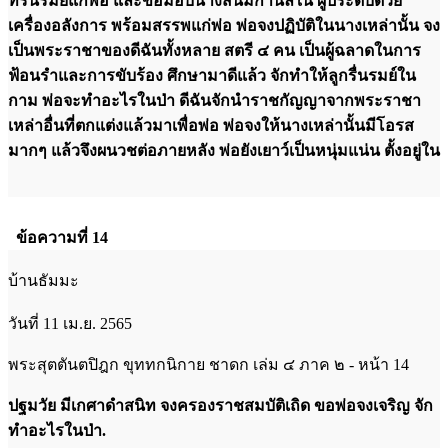
ที่รื่นรมย์แก่พ่อ และขอมอบนางสนมกำนัลใน ผู้ประดับด้วย
เครื่องอลังการ พร้อมสรรพแก่พ่อ พ่อจงปฏิบัติในนางเหล่านั้น จง
เป็นพระราชาของดีฉันทั้งหลาย สตรี ๔ คน เป็นผู้ฉลาดในการ
ฟ้อนรำและการขับร้อง ศึกษามาดีแล้ว จักทำให้ลูกรื่นรมย์ใน
กาม พ่อจะทำอะไรในป่า ดีฉันจักนำราชกัญญาจากพระราชา
เหล่าอื่นที่ตกแต่งแล้วมาเพื่อพ่อ พ่อจงให้นางเหล่านั้นมีโอรส
มากๆ แล้วจึงผนวชต่อภายหลัง พ่อยังเยาว์เป็นหนุ่มแน่น ตั้งอยู่ใน
ข้อความที่ 14
บ้านธัมมะ
วันที่ 11 เม.ย. 2565
พระสุตตันตปิฎก ขุททกนิกาย ชาดก เล่ม ๔ ภาค ๒ - หน้า 14
ปฐมวัย มีเกศาดำสนิท จงครองราชสมบัติเถิด ขอพ่อจงเจริญ จัก
ทำอะไรในป่า.