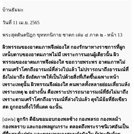
บ้านธัมมะ
วันที่ 11 เม.ย. 2565
พระสุตตันตปิฎก ขุททกนิกาย ชาดก เล่ม ๔ ภาค ๒ - หน้า 13
ผิวพรรณของอาตมภาพจึงผ่องใส กองรักษาทางราชการที่ผูก
เหน็บดาบของอาตมภาพไม่มี เพราะการนอนผู้เดียวนั้น ผิว
พรรณของอาตมภาพจึงผ่องใส ขอถวายพระพร อาตมภาพไม่
ตามเศร้าโศกถึงอารมณ์ที่ล่วงไปแล้ว ไม่ปรารถนาถึงอารมณ์ที่
ยังไม่มาถึง ยังอัตภาพให้เป็นไปด้วยสิ่งที่เกิดขึ้นเฉพาะหน้า
เพราะเหตุนั้น ผิวพรรณจึงผ่องใส คนพาลทั้งหลายย่อมเหี่ยวแห้ง
เพราะเหตุ ๒ อย่างนั้น คือเพราะปรารถนาอารมณ์ที่ยังไม่มาถึง
เพราะตามเศร้าโศกถึงอารมณ์ที่ล่วงไปแล้ว ดุจไม้อ้อที่ยังเขียว
สด ถูกถอนทิ้งไว้ที่แดด ฉะนั้น.
[๔๓๖]
ลูกรัก ดีฉันขอมอบกองพลช้าง กองพลรถ กองพลม้า
กองพลราบ และกองพลผูกเกราะ ตลอดถึงพระราชนิเวศอันเป็น