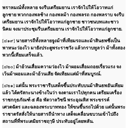
พราหมณ์ทั้งหลาย จงรีบเตรียมยาน เราจักไปให้โอวาทแก่
ลูกชาย พวกกองพลช้าง กองพลม้า กองพลรถ กองพลราบ จงรีบ
เตรียมยาน เราจักไปให้โอวาทแก่ลูกชาย ชาวชนบทและชาว
นิคม จงมาประชุมรีบเตรียมยาน เราจักไปให้โอวาทแก่ลูกชาย.
[๔๑๙]
นายสารถีทั้งหลายจูงม้าที่เทียมรถและม้าสินธพซึ่งเป็น
พาหนะว่องไว มายังประตูพระราชวัง แล้วกราบทูลว่า ม้าทั้งสอง
พวกนี้เทียมเสร็จแล้ว.
[๔๒๐]
ม้าอ้วนเสื่อมความว่องไว ม้าผอมเสื่อมถอยเรี่ยวแรง จง
เว้นม้าผอมและม้าอ้วนเสีย จัดเทียมแต่ม้าที่สมบูรณ์.
[๔๒๑]
แต่นั้น พระราชารีบเสด็จขึ้นประทับบนม้าสินธพอันเทียม
แล้ว ได้ตรัสกะนางข้างในว่า จงตามเราไปทุกคน เตรียมเครื่อง
ราชกกุธภัณฑ์ ๕ คือ พัดวาลวิชนี พระอุณหิส พระขรรค์
เศวตฉัตร และฉลองพระบาททอง ให้ขนขึ้นรถไปด้วย แต่นั้นพระ
ราชาตรัสสั่งให้นายสารถีนำทาง เสด็จเคลื่อนขบวนเข้าไปถึง
สถานที่ที่พระเตมิยราชฤๅษี ประทับอยู่โดยพลัน.