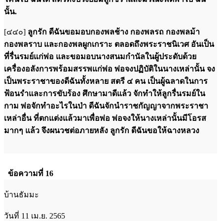
นั้น.
[๔๔๐]
ลูกรัก ดีฉันขอมอบกองพลช้าง กองพลรถ กองพลม้า
กองพลราบ และกองพลผูกเกราะ ตลอดถึงพระราชนิเวศ อันเป็น
ที่รื่นรมย์แก่พ่อ และขอมอบนางสนมกำนัลในผู้ประดับด้วย
เครื่องอลังการพร้อมสรรพแก่พ่อ พ่อจงปฏิบัติในนางเหล่านั้น จง
เป็นพระราชาของดีฉันทั้งหลาย สตรี ๔ คน เป็นผู้ฉลาดในการ
ฟ้อนรำและการขับร้อง ศึกษามาดีแล้ว จักทำให้ลูกรื่นรมย์ใน
กาม พ่อจักทำอะไรในป่า ดีฉันจักนำราชกัญญาจากพระราชา
เหล่าอื่น ที่ตกแต่งแล้วมาเพื่อพ่อ พ่อจงให้นางเหล่านั้นมีโอรส
มากๆ แล้ว จึงผนวชต่อภายหลัง ลูกรัก ดีฉันขอให้ฉางหลวง
ข้อความที่ 16
บ้านธัมมะ
วันที่ 11 เม.ย. 2565