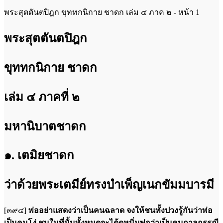
พระสุตตันตปิฎก ขุททกนิกาย ชาดก เล่ม ๔ ภาค ๒ - หน้า 1
พระสุตตันตปิฎก
ขุททกนิกาย ชาดก
เล่ม ๔ ภาคที่ ๒
มหานิบาตชาดก
๑. เตมิยชาดก
ว่าด้วยพระเตมีย์ทรงบำเพ็ญเนกขัมมบารมี
[๓๙๔]
พ่ออย่าแสดงว่าเป็นคนฉลาด จงให้ชนทั้งปวงรู้กันว่าพ่อ
เป็นคนโง่ ชนในที่นั้นทั้งหมดจะได้ดูหมิ่นพ่อว่าเป็นคนกาลกรรณี