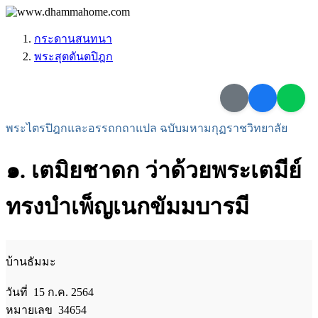
กระดานสนทนา
พระสุตตันตปิฎก
พระไตรปิฎกและอรรถกถาแปล ฉบับมหามกุฏราชวิทยาลัย
๑. เตมิยชาดก ว่าด้วยพระเตมีย์
ทรงบําเพ็ญเนกขัมมบารมี
บ้านธัมมะ
วันที่ 15 ก.ค. 2564
หมายเลข 34654