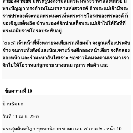
ด้วยองคาพยพ มีพระรูปงดงามสมส่วน มีพระวาจาสละสลวย มี
พระปัญญา ทรงดำรงในมรรคาแห่งสวรรค์ ถ้าพระแม่เจ้ามีพระ
ราชประสงค์จะทอดพระเนตรเห็นพระราชโอรสของพระองค์ ก็
ขอเชิญเสด็จเถิด ข้าพระองค์จักนำเสด็จพระแม่เจ้าไปให้ถึงที่ที่
พระเตมิยราชโอรสประทับอยู่.
[๔๑๘]
เจ้าหน้าที่ทั้งหลายจงเทียมรถเทียมม้า จงผูกเครื่องประดับ
ช้าง จนกระทั่งสังข์และบัณเฑาะว์ จงตีกลองหน้าเดียว จงตีกลอง
สองหน้า และรำมะนาอันไพเราะ ขอชาวนิคมจงตามเรามา เรา
จักไปให้โอวาทแก่ลูกชาย นางสนม กุมาร พ่อค้า และ
ข้อความที่ 10
บ้านธัมมะ
วันที่ 11 เม.ย. 2565
พระสุตตันตปิฎก ขุททกนิกาย ชาดก เล่ม ๔ ภาค ๒ - หน้า 10