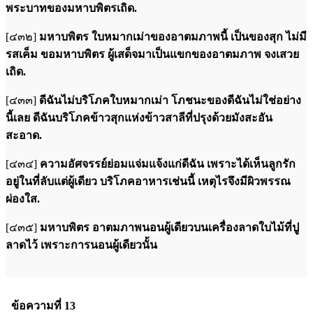
พระบาทของมหาบพิตรเถิด.
[๔๓๒]
มหาบพิตร ใบหมากเม่าของอาตมภาพนี้ เป็นของสุก ไม่มี
รสเค็ม ขอมหาบพิตร ผู้เสด็จมาเป็นแขกของอาตมภาพ จงเสวย
เถิด.
[๔๓๓]
ดีฉันไม่บริโภคใบหมากเม่า โภชนะของดีฉันไม่ใช่อย่าง
นี้เลย ดีฉันบริโภคข้าวสุกแห่งข้าวสาลีที่ปรุงด้วยมังสะอัน
สะอาด.
[๔๓๔]
ความอัศจรรย์ย่อมแจ่มแจ้งแก่ดีฉัน เพราะได้เห็นลูกรัก
อยู่ในที่ลับแต่ผู้เดียว บริโภคอาหารเช่นนี้ เหตุไรจึงมีผิวพรรณ
ผ่องใส.
[๔๓๕]
มหาบพิตร อาตมภาพนอนผู้เดียวบนเครื่องลาดใบไม้ที่ปู
ลาดไว้ เพราะการนอนผู้เดียวนั้น
ข้อความที่ 13