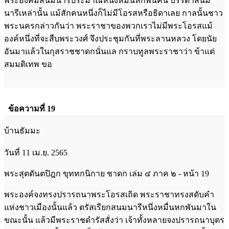
พระองค์มีสนมนารีประมาณหนึ่งหมื่นหกพันคน บรรดาสนม
นารีเหล่านั้น แม้สักคนหนึ่งก็ไม่มีโอรสหรือธิดาเลย กาลนั้นชาว
พระนครกล่าวกันว่า พระราชาของพวกเราไม่มีพระโอรสแม้
องค์หนึ่งที่จะสืบพระวงศ์ จึงประชุมกันที่พระลานหลวง โดยนัย
อันมาแล้วในกุสราชชาดกนั่นแล กราบทูลพระราชาว่า ข้าแต่
สมมติเทพ ขอ
ข้อความที่ 19
บ้านธัมมะ
วันที่ 11 เม.ย. 2565
พระสุตตันตปิฎก ขุททกนิกาย ชาดก เล่ม ๔ ภาค ๒ - หน้า 19
พระองค์จงทรงปรารถนาพระโอรสเถิด พระราชาทรงสดับคำ
แห่งชาวเมืองนั้นแล้ว ตรัสเรียกสนมนารีหนึ่งหมื่นหกพันมาใน
ขณะนั้น แล้วมีพระราชดำรัสสั่งว่า เจ้าทั้งหลายจงปรารถนาบุตร