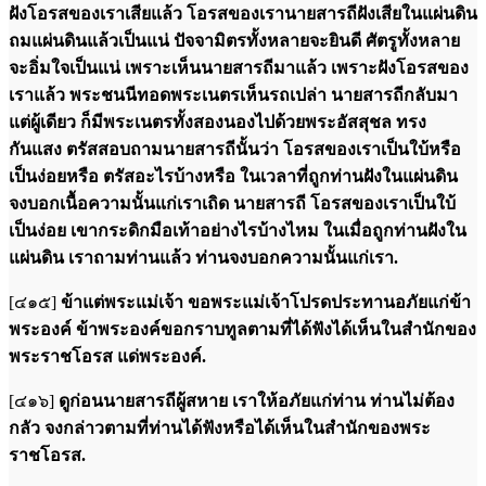
ฝังโอรสของเราเสียแล้ว โอรสของเรานายสารถีฝังเสียในแผ่นดิน
ถมแผ่นดินแล้วเป็นแน่ ปัจจามิตรทั้งหลายจะยินดี ศัตรูทั้งหลาย
จะอิ่มใจเป็นแน่ เพราะเห็นนายสารถีมาแล้ว เพราะฝังโอรสของ
เราแล้ว พระชนนีทอดพระเนตรเห็นรถเปล่า นายสารถีกลับมา
แต่ผู้เดียว ก็มีพระเนตรทั้งสองนองไปด้วยพระอัสสุชล ทรง
กันแสง ตรัสสอบถามนายสารถีนั้นว่า โอรสของเราเป็นใบ้หรือ
เป็นง่อยหรือ ตรัสอะไรบ้างหรือ ในเวลาที่ถูกท่านฝังในแผ่นดิน
จงบอกเนื้อความนั้นแก่เราเถิด นายสารถี โอรสของเราเป็นใบ้
เป็นง่อย เขากระดิกมือเท้าอย่างไรบ้างไหม ในเมื่อถูกท่านฝังใน
แผ่นดิน เราถามท่านแล้ว ท่านจงบอกความนั้นแก่เรา.
[๔๑๕]
ข้าแต่พระแม่เจ้า ขอพระแม่เจ้าโปรดประทานอภัยแก่ข้า
พระองค์ ข้าพระองค์ขอกราบทูลตามที่ได้ฟังได้เห็นในสำนักของ
พระราชโอรส แด่พระองค์.
[๔๑๖]
ดูก่อนนายสารถีผู้สหาย เราให้อภัยแก่ท่าน ท่านไม่ต้อง
กลัว จงกล่าวตามที่ท่านได้ฟังหรือได้เห็นในสำนักของพระ
ราชโอรส.