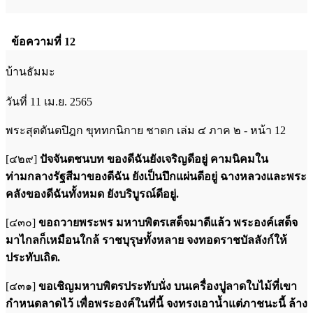
ข้อความที่ 12
บ้านธัมมะ
วันที่ 11 เม.ย. 2565
พระสุตตันตปิฎก ขุททกนิกาย ชาดก เล่ม ๔ ภาค ๒ - หน้า 12
[๔๒๙]
ปัจจันตชนบท ของดีฉันยังเจริญดีอยู่ คามนิคมใน
ท่ามกลางรัฐสีมาของดีฉัน ยังเป็นปึกแผ่นดีอยู่ ฉางหลวงและพระ
คลังของดีฉันทั้งหมด ยังบริบูรณ์ดีอยู่.
[๔๓๐]
ขอถวายพระพร มหาบพิตรเสด็จมาดีแล้ว พระองค์เสด็จ
มาไกลก็เหมือนใกล้ ราชบุรุษทั้งหลาย จงทอดราชบัลลังก์ให้
ประทับเถิด.
[๔๓๑]
ขอเชิญมหาบพิตรประทับนั่ง บนเครื่องปูลาดใบไม้ที่เขา
กำหนดลาดไว้ เพื่อพระองค์ในที่นี้ จงทรงเอาน้ำแต่ภาชนะนี้ ล้าง