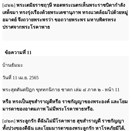
[๔๒๒]
พระเตมิยราชฤๅษี ทอดพระเนตรเห็นพระราชบิดากำลัง
เสด็จมา ทรงรุ่งเรืองด้วยพระเดชานุภาพ ทรงแวดล้อมไปด้วยหมู่
อมาตย์ จึงถวายพระพรว่า ขอถวายพระพร มหาบพิตรทรง
ปราศจากพระโรคาพาธ
ข้อความที่ 11
บ้านธัมมะ
วันที่ 11 เม.ย. 2565
พระสุตตันตปิฎก ขุททกนิกาย ชาดก เล่ม ๔ ภาค ๒ - หน้า 11
หรือ ทรงเป็นสุขสำราญดีหรือ ราชกัญญาของพระองค์ และโยม
มารดาของอาตมภาพ ไม่มีพระโรคาพาธหรือ.
[๔๒๓]
พระลูกรัก ดีฉันไม่มีโรคาพาธ สุขสำราญดี ราชกัญญา
ทั้งปวงของดีฉัน และโยมมารดาของพระลูกรัก หาโรคภัยมิได้.