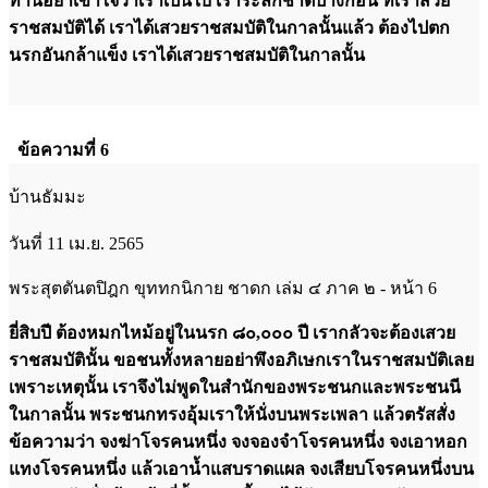
ท่านอย่าเข้าใจว่าเราเป็นใบ้ เราระลึกชาติปางก่อน ที่เราสวย
ราชสมบัติได้ เราได้เสวยราชสมบัติในกาลนั้นแล้ว ต้องไปตก
นรกอันกล้าแข็ง เราได้เสวยราชสมบัติในกาลนั้น
ข้อความที่ 6
บ้านธัมมะ
วันที่ 11 เม.ย. 2565
พระสุตตันตปิฎก ขุททกนิกาย ชาดก เล่ม ๔ ภาค ๒ - หน้า 6
ยี่สิบปี ต้องหมกไหม้อยู่ในนรก ๘๐,๐๐๐ ปี เรากลัวจะต้องเสวย
ราชสมบัตินั้น ขอชนทั้งหลายอย่าพึงอภิเษกเราในราชสมบัติเลย
เพราะเหตุนั้น เราจึงไม่พูดในสำนักของพระชนกและพระชนนี
ในกาลนั้น พระชนกทรงอุ้มเราให้นั่งบนพระเพลา แล้วตรัสสั่ง
ข้อความว่า จงฆ่าโจรคนหนึ่ง จงจองจำโจรคนหนึ่ง จงเอาหอก
แทงโจรคนหนึ่ง แล้วเอาน้ำแสบราดแผล จงเสียบโจรคนหนึ่งบน