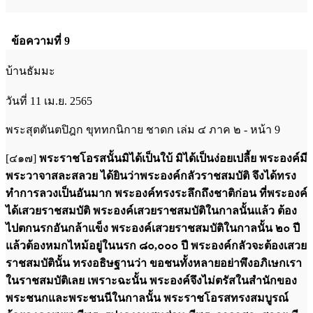
ข้อความที่ 9
บ้านธัมมะ
วันที่ 11 เม.ย. 2565
พระสุตตันตปิฎก ขุททกนิกาย ชาดก เล่ม ๔ ภาค ๒ - หน้า 9
[๔๑๗]
พระราชโอรสนั้นมิได้เป็นใบ้ มิได้เป็นง่อยเปลี้ย พระองค์มี
พระวาจาสละสลวย ได้ยินว่าพระองค์กลัวราชสมบัติ จึงได้ทรง
ทำการลวงเป็นอันมาก พระองค์ทรงระลึกถึงชาติก่อน ที่พระองค์
ได้เสวยราชสมบัติ พระองค์เสวยราชสมบัติในกาลนั้นแล้ว ต้อง
ไปตกนรกอันกล้าแข็ง พระองค์เสวยราชสมบัติในกาลนั้น ๒๐ ปี
แล้วต้องหมกไหม้อยู่ในนรก ๘๐,๐๐๐ ปี พระองค์กลัวจะต้องเสวย
ราชสมบัตินั้น ทรงอธิษฐานว่า ขอชนทั้งหลายอย่าพึงอภิเษกเรา
ในราชสมบัติเลย เพราะฉะนั้น พระองค์จึงไม่ตรัสในสำนักของ
พระชนกและพระชนนีในกาลนั้น พระราชโอรสทรงสมบูรณ์