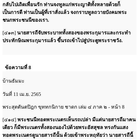
กลับไปเถิดเพื่อนรัก ท่านจงทูลแก่พระญาติทั้งหลายด้วยก็
เป็นการดี ท่านเป็นผู้ที่เราสั่งแล้ว จงกราบทูลถวายบังคมพระ
ชนกพระชนนีของเรา.
[๔๑๓]
นายสารถีจับพระบาททั้งสองของพระกุมารและกระทำ
ประทักษิณพระกุมารแล้ว ขึ้นรถเข้าไปสู่ประตูพระราชวัง.
ข้อความที่ 8
บ้านธัมมะ
วันที่ 11 เม.ย. 2565
พระสุตตันตปิฎก ขุททกนิกาย ชาดก เล่ม ๔ ภาค ๒ - หน้า 8
[๔๑๔]
พระชนนีทอดพระเนตรเห็นรถเปล่า มีแต่นายสารถีมาคน
เดียว ก็มีพระเนตรทั้งสองนองไปด้วยพระอัสสุชล ทรงกันแสง
ทอดพระเนตรดูนายสารถีนั้น ด้วยเข้าพระหฤทัยว่า นายสารถีนี้