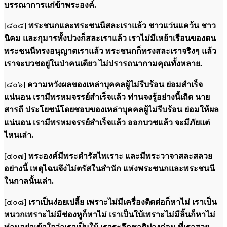
บรรณาการแก่ข้าพระองค์.
[๔๐๕]
พระชนกและพระชนนีสละเราแล้ว ชาวแว่นแคว้น ชาว
นิคม และกุมารทั้งปวงก็สละเราแล้ว เราไม่มีเหย้าเรือนของตน
พระชนนีทรงอนุญาตเราแล้ว พระชนกก็ทรงสละเราจริงๆ แล้ว
เราจะบวชอยู่ในป่าคนเดียว ไม่ปรารถนากามคุณทั้งหลาย.
[๔๐๖]
ความหวังผลของเหล่าบุคคลผู้ไม่รีบร้อน ย่อมสำเร็จ
แน่นอน เรามีพรหมจรรย์สำเร็จแล้ว ท่านจงรู้อย่างนี้เถิด นาย
สารถี ประโยชน์โดยชอบของเหล่าบุคคลผู้ไม่รีบร้อน ย่อมให้ผล
แน่นอน เรามีพรหมจรรย์สำเร็จแล้ว ออกบวชแล้ว จะมีภัยแต่
ไหนเล่า.
[๔๐๗]
พระองค์มีพระดำรัสไพเราะ และมีพระวาจาสละสลวย
อย่างนี้ เหตุไฉนจึงไม่ตรัสในสำนัก แห่งพระชนกและพระชนนี
ในกาลนั้นเล่า.
[๔๐๘]
เราเป็นง่อยเปลี้ย เพราะไม่มีเครื่องติดต่อก็หาไม่ เราเป็น
หนวกเพราะไม่มีช่องหูก็หาไม่ เราเป็นใบ้เพราะไม่มีลิ้นก็หาไม่