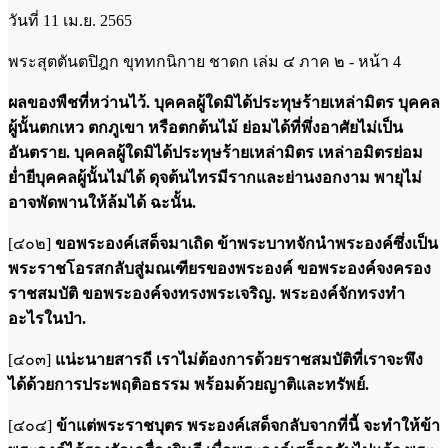
วันที่ 11 เม.ย. 2565
พระสุตตันตปิฎก ขุททกนิกาย ชาดก เล่ม ๔ ภาค ๒ - หน้า 4
ผลของพืชที่หว่านไว้. บุคคลผู้ใดมิได้ประทุษร้ายเหล่ามิตร บุคคล
ผู้นั้นตกเหว ตกภูเขา หรือตกต้นไม้ ย่อมได้ที่พึ่งอาศัยไม่เป็น
อันตราย. บุคคลผู้ใดมิได้ประทุษร้ายเหล่ามิตร เหล่าอมิตรย่อม
ย่ำยีบุคคลผู้นั้นไม่ได้ ดุจต้นไทรมีรากและย่านงอกงาม พายุไม่
อาจพัดพานให้ล้มได้ ฉะนั้น.
[๔๐๒]
ขอพระองค์เสด็จมาเถิด ข้าพระบาทจักนำพระองค์ซึ่งเป็น
พระราชโอรสกลับสู่มณเฑียรของพระองค์ ขอพระองค์จงครอง
ราชสมบัติ ขอพระองค์จงทรงพระเจริญ. พระองค์จักทรงทำ
อะไรในป่า.
[๔๐๓]
แน่ะนายสารถี เราไม่ต้องการด้วยราชสมบัติที่เราจะพึง
ได้ด้วยการประพฤติอธรรม พร้อมด้วยญาติและทรัพย์.
[๔๐๔]
ข้าแต่พระราชบุตร พระองค์เสด็จกลับจากที่นี้ จะทำให้ข้า