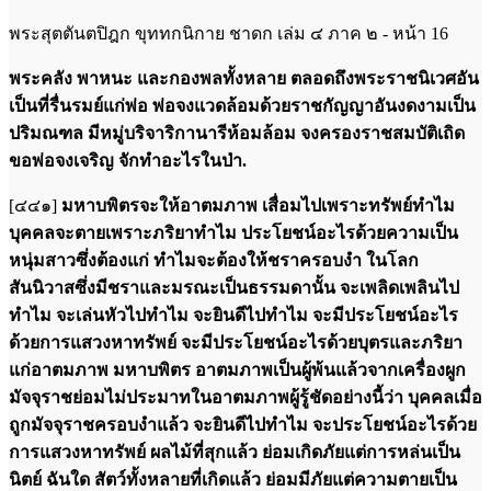
พระสุตตันตปิฎก ขุททกนิกาย ชาดก เล่ม ๔ ภาค ๒ - หน้า 16
พระคลัง พาหนะ และกองพลทั้งหลาย ตลอดถึงพระราชนิเวศอัน
เป็นที่รื่นรมย์แก่พ่อ พ่อจงแวดล้อมด้วยราชกัญญาอันงดงามเป็น
ปริมณฑล มีหมู่บริจาริกานารีห้อมล้อม จงครองราชสมบัติเถิด
ขอพ่อจงเจริญ จักทำอะไรในป่า.
[๔๔๑]
มหาบพิตรจะให้อาตมภาพ เสื่อมไปเพราะทรัพย์ทำไม
บุคคลจะตายเพราะภริยาทำไม ประโยชน์อะไรด้วยความเป็น
หนุ่มสาวซึ่งต้องแก่ ทำไมจะต้องให้ชราครอบงำ ในโลก
สันนิวาสซึ่งมีชราและมรณะเป็นธรรมดานั้น จะเพลิดเพลินไป
ทำไม จะเล่นหัวไปทำไม จะยินดีไปทำไม จะมีประโยชน์อะไร
ด้วยการแสวงหาทรัพย์ จะมีประโยชน์อะไรด้วยบุตรและภริยา
แก่อาตมภาพ มหาบพิตร อาตมภาพเป็นผู้พ้นแล้วจากเครื่องผูก
มัจจุราชย่อมไม่ประมาทในอาตมภาพผู้รู้ชัดอย่างนี้ว่า บุคคลเมื่อ
ถูกมัจจุราชครอบงำแล้ว จะยินดีไปทำไม จะประโยชน์อะไรด้วย
การแสวงหาทรัพย์ ผลไม้ที่สุกแล้ว ย่อมเกิดภัยแต่การหล่นเป็น
นิตย์ ฉันใด สัตว์ทั้งหลายที่เกิดแล้ว ย่อมมีภัยแต่ความตายเป็น