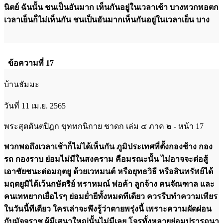
นิตย์ ฉันนั้น ชนเป็นอันมาก เห็นกันอยู่ในเวลาเช้า บางพวกพอตก
เวลาเย็นก็ไม่เห็นกัน ชนเป็นอันมากเห็นกันอยู่ในเวลาเย็น บาง
ข้อความที่ 17
บ้านธัมมะ
วันที่ 11 เม.ย. 2565
พระสุตตันตปิฎก ขุททกนิกาย ชาดก เล่ม ๔ ภาค ๒ - หน้า 17
พวกพอถึงเวลาเช้าก็ไม่ได้เห็นกัน ภูมิประเทศที่ตั้งกองช้าง กอง
รถ กองราบ ย่อมไม่มีในสงคราม คือมรณะนั้น ไม่อาจจะต่อสู้
เอาชัยชนะต่อมฤตยู ด้วยเวทมนต์ หรือยุทธวิธี หรือสินทรัพย์ได้
มฤตยูมิได้เว้นกษัตริย์ พราหมณ์ พ่อค้า ลูกจ้าง คนจัณฑาล และ
คนเทหยากเยื่อไรๆ ย่อมย่ำยีทั้งหมดทีเดียว ควรรีบทำความเพียร
ในวันนี้ทีเดียว ใครเล่าจะพึงรู้ว่าตายพรุ่งนี้ เพราะความผัดผ่อน
กับมัจจุราช ผู้มีเสนาใหญ่นั้นไม่มีเลย โจรทั้งหลายย่อมปรารถนา