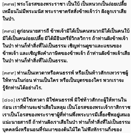
[๓๙๗]
พระโอรสของพระราชา เป็นใบ้ เป็นหนวกเป็นง่อยเปลี้ย
เหมือนไม่มีพระมนัส พระราชาตรัสสั่งข้าพเจ้าว่า ฝังลูกเราเสีย
ในป่า.
[๓๙๘]
ดูก่อนนายสารถี ข้าพเจ้ามิได้เป็นคนหนวกมิได้เป็นคนใบ้
มิได้เป็นคนง่อยเปลี้ย มิได้มีอินทรีย์วิกลวิการ ถ้าท่านฝังข้าพเจ้า
ในป่า ท่านก็ทำสิ่งที่ไม่เป็นธรรม เชิญท่านดูขาและแขนของ
ข้าพเจ้า และเชิญฟังคำภาษิตของข้าพเจ้า ถ้าท่านฝังข้าพเจ้าเสีย
ในป่า ท่านก็ทำสิ่งที่ไม่เป็นธรรม.
[๓๙๙]
ท่านเป็นเทวดาหรือคนธรรพ์ หรือเป็นท้าวสักกเทวราชผู้
ให้ทานในก่อน ท่านเป็นใคร หรือเป็นบุตรของใคร พวกเราจะ
รู้จักท่านได้อย่างไร.
[๔๐๐]
เรามิใช่เทวดา มิใช่คนธรรพ์ มิใช่ท้าวสักกะผู้ให้ทานใน
ก่อน เราที่ท่านจะฆ่าเสียในหลุม เป็นโอรสของพระเจ้ากาสิกราช
เราเป็นโอรสของพระราชาผู้ที่ท่านพึ่งพระบารมีเลี้ยงชีพอยู่เสมอ
แน่ะนายสารถี ถ้าท่านฝังเราเสียในป่า ท่านก็ทำสิ่งที่ไม่เป็นธรรม
บุคคลนั่งหรือนอนที่ร่มเงาของต้นไม้ใด ไม่พึงหักรานกิ่งของ