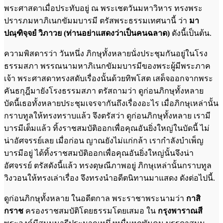
พระศาสดาเมื่อประทับอยู่ ณ พระเชตวันมหาวิหาร ทรงพระ
ปรารภมหาภิเนกขัมมบารมี ตรัสพระธรรมเทศนานี้ ว่า
มา
ปณฺฑิจฺจยํ วิภาวย (ท่านอย่าแสดงว่าเป็นคนฉลาด)
ดังนี้เป็นต้น.
ความพิสดารว่า วันหนึ่ง ภิกษุทั้งหลายนั่งประชุมกันอยู่ในโรง
ธรรมสภา พรรณนามหาภิเนกขัมมบารมีของพระผู้มีพระภาค
เจ้า พระศาสดาทรงสดับเรื่องนั้นด้วยทิพโสต เสด็จออกจากพระ
คันธกุฎีมายังโรงธรรมสภา ตรัสถามว่า ดูก่อนภิกษุทั้งหลาย
บัดนี้เธอทั้งหลายประชุมเจรจากันถึงเรื่องอะไร เมื่อภิกษุเหล่านั้น
กราบทูลให้ทรงทราบแล้ว จึงตรัสว่า ดูก่อนภิกษุทั้งหลาย เรามี
บารมีเต็มแล้ว ทิ้งราชสมบัติออกเพื่อคุณอันยิ่งใหญ่ในบัดนี้ ไม่
น่าอัศจรรย์เลย เมื่อก่อน ญาณยังไม่แก่กล้า เรากำลังบำเพ็ญ
บารมีอยู่ ได้ทิ้งราชสมบัติออกเพื่อคุณอันยิ่งใหญ่นั้นจึงน่า
อัศจรรย์ ตรัสดังนี้แล้ว ทรงดุษณีภาพอยู่ ภิกษุเหล่านั้นกราบทูล
วิงวอนให้ทรงเล่าเรื่อง จึงทรงนำอดีตนิทานมาแสดง ดังต่อไปนี้.
ดูก่อนภิกษุทั้งหลาย ในอดีตกาล พระราชาพระนามว่า
กาสิ
กราช
ครองราชสมบัติโดยธรรมโดยเสมอ ใน
กรุงพาราณสี