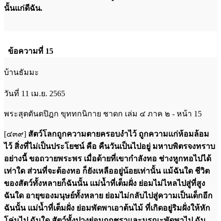
นั้นแก่ดีฉัน.
ข้อความที่ 15
บ้านธัมมะ
วันที่ 11 เม.ย. 2565
พระสุตตันตปิฎก ขุททกนิกาย ชาดก เล่ม ๔ ภาค ๒ - หน้า 15
[๔๓๙]
สัตว์โลกถูกความตายครอบงำไว้ ถูกความแก่ห้อมล้อม
ไว้ สิ่งที่ไม่เป็นประโยชน์ คือ คืนวันเป็นไปอยู่ มหาบพิตรจงทราบ
อย่างนี้ ขอถวายพระพร เมื่อด้ายที่เขากำลังทอ ช่างหูกทอไปได้
เท่าใด ส่วนที่จะต้องทอ ก็ยังเหลืออยู่น้อยเท่านั้น แม้ฉันใด ชีวิต
ของสัตว์ทั้งหลายก็ฉันนั้น แม่น้ำที่เต็มฝั่ง ย่อมไม่ไหลไปสู่ที่สูง
ฉันใด อายุของมนุษย์ทั้งหลาย ย่อมไม่กลับไปสู่ความเป็นเด็กอีก
ฉันนั้น แม่น้ำที่เต็มฝั่ง ย่อมพัดพาเอาต้นไม้ ที่เกิดอยู่ริมฝั่งให้หัก
โค่นไป ฉันใด สัตว์ทั้งปวงย่อมถูกชราและมรณะพัดพาไป ฉัน