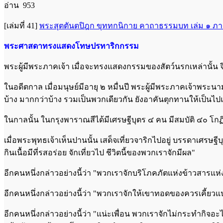
อ่าน 953
[เล่มที่ 41]
พระสุตตันตปิฎก ขุททกนิกาย คาถาธรรมบท เล่ม ๑ ภ
พระศาสดาทรงแสดงโทษปรทาริกกรรม
พระผู้มีพระภาคเจ้า เมื่อจะทรงแสดงกรรมของสัตว์นรกเหล่านั้น จ
ในอดีตกาล เมื่อมนุษย์มีอายุ ๒ หมื่นปี พระผู้มีพระภาคเจ้าพระน
บ้าง มากกว่าบ้าง รวมเป็นพวกเดียวกัน ยังอาคันตุกทานให้เป็นไป
ในกาลนั้น ในกรุงพาราณสีได้มีเศรษฐีบุตร ๔ คน มีสมบัติ ๔๐ โก
เมื่อพระพุทธเจ้าเห็นปานนั้น เสด็จเที่ยวจาริกไปอยู่ บรรดาเศรษฐีบ
กินเนื้อมีที่รสอร่อย จักเที่ยวไป ชีวิตนี้ของพวกเราจักมีผล"
อีกคนหนึ่งกล่าวอย่างนี้ว่า "พวกเราจักบริโภคภัตแห่งข้าวสารแห่งข้
อีกคนหนึ่งกล่าวอย่างนี้ว่า "พวกเราจักให้เขาทอดของควรเคี้ยวแป
อีกคนหนึ่งกล่าวอย่างนี้ว่า "แน่ะเพื่อน พวกเราจักไม่กระทำกิจอะไร