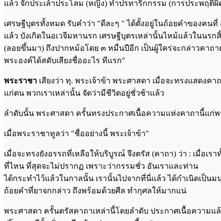
แล้ว จักประเล้าประโลม (หญิง) ทำปรทาริกกรรม (การประพฤติผ
เศรษฐีบุตรทั้งหมด รับคำว่า "ดีละๆ " ได้ตั้งอยู่ในถ้อยคำของคนที
แล้ว บังเกิดในอเวจีมหานรก เศรษฐีบุตรเหล่านั้นไหม้แล้วในนรกส
(ลอยขึ้นมา) ถึงปากหม้อโดย ๓ หมื่นปีอีก เป็นผู้ใคร่จะกล่าวคา
พระองค์ได้สดับเสียงชื่ออะไร ทีแรก"
พระราชา
เสียงว่า ทุ. พระเจ้าข้า พระศาสดา เมื่อจะทรงแสดงคาถาที่
แก่ตน พวกเราเหล่านั้น จัดว่ามีชีวิตอยู่ชั่วช้าแล้ว
ลำดับนั้น พระศาสดา ครั้นทรงประกาศเนื้อความแห่งคาถานี้แก่พระรา
เมื่อพระราชาทูลว่า "ชื่ออย่างนี้ พระเจ้าข้า"
เมื่อจะทรงยังอรรถที่เหลือให้บริบูรณ์ จึงตรัส (คาถา) ว่า : เมื่อเรา
ที่ไหน ที่สุดจะไม่ปรากฏ เพราะว่ากรรมชั่ว อันเราและท่าน
ได้กระทำไว้แล้วในกาลนั้น เรานั้นไปจากที่นี่แล้ว ได้กำเนิดเป็นมนุษย์
ถ้อยคำที่ยาจกกล่าว ถึงพร้อมด้วยศีล ทำกุศลให้มากแน่
พระศาสดา ครั้นตรัสคาถาเหล่านี้โดยลำดับ ประกาศเนื้อความแล้