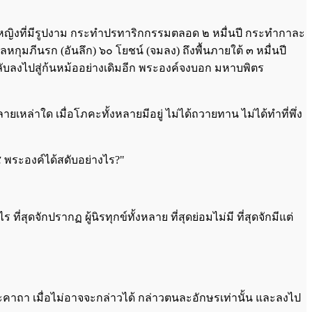
ำเรอ) หญิงที่มีรูปงาม กระทำปรทาริกกรรมตลอด ๒ หมื่นปี กระทำกาละ
กุมภีนรก (อันลึก) ๖๐ โยชน์ (จมลง) ถึงพื้นภายใต้ ๓ หมื่นปี
ลับลงไปสู่ก้นหม้ออย่างเดิมอีก พระองค์จงบอก มหาบพิตร
ลายเหล่าใด เมื่อโภคะทั้งหลายมีอยู่ ไม่ได้ถวายทาน ไม่ได้ทำที่พึ่ง
๔ พระองค์ได้สดับอย่างไร?"
ี่สุดจักปรากฏ ผู้นิรทุกข์ทั้งหลาย ที่สุดย่อมไม่มี ที่สุดจักมีแต่
คาถา เมื่อไม่อาจจะกล่าวได้ กล่าวตนละอักษรเท่านั้น และลงไป