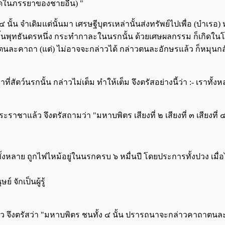
ิดในภรรยาของชายอื่น) "
่ ๔ นั้น จำเดิมแต่นั้นมา เศรษฐีบุตรเหล่านั้นส่งทรัพย์ไปเพื่อ (บ
ิ้นพุทธันดรหนึ่ง กระทำกาละในนรกนั้น ด้วยเศษผลกรรม ก็เกิดในโลห
ถาตนละคาถา (แต่) ไม่อาจจะกล่าวได้ กล่าวตนละอักษรแล้ว ก็หมุนก
สัตว์นรกนั้น กล่าวไม่เต็ม ทำให้เต็ม จึงตรัสอย่างนี้ว่า :- เราทั้งห
ชาแล้ว จึงตรัสถามว่า "มหาบพิตร เสียงที่ ๒ เสียงที่ ๓ เสียงที่ 
ทั้งหลาย ถูกไฟไหม้อยู่ในนรกครบ ๖ หมื่นปี โดยประการทั้งปวง เมื่อไร ท
 จักเป็นผู้รู้
ว จึงตรัสว่า "มหาบพิตร ชนทั้ง ๔ นั้น ปรารถนาจะกล่าวคาถาตนละ