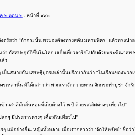
าค ๒ ตอน ๒
- หน้าที่ ๑๖๒
ึงตรัสว่า "ถ้ากระนั้น พระองค์จงทรงสดับ มหาบพิตร" แล้วทรงนำอดี
ามว่า กัสสปะอุบัติขึ้นในโลก เสด็จเที่ยวจาริกไปกับด้วยพระขีณาส
แล้ว
ฏิ เป็นสหายกัน เศรษฐีบุตรเหล่านั้นปรึกษากันว่า "ในเรือนของพว
ุตรเหล่านั้น มิได้กล่าวว่า พวกเราจักถวายทาน จักกระทำบูชา จักรักษา
าวสาลีมีกลิ่นหอมที่เก็บค้างไว้ ๓ ปี ด้วยรสเลิศต่างๆ เที่ยวไป"
ลกๆ มีประการต่างๆ เคี้ยวกินเที่ยวไป"
ๆ แม้อย่างอื่น. หญิงทั้งหลาย เมื่อเรากล่าวว่า ‘จักให้ทรัพย์’ ชื่