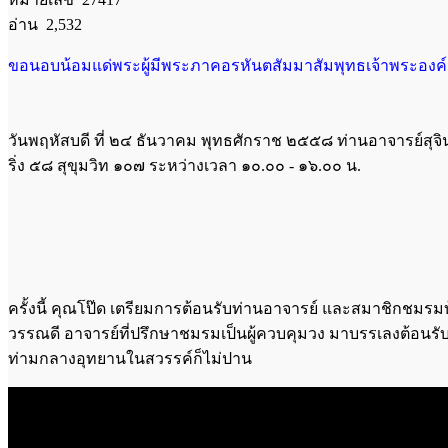
อ่าน 2,532
ขอนอบน้อมแด่พระผู้มีพระภาคอรหันตสัมมาสัมพุทธเจ้าพระองค์น
วันพฤหัสบดี ที่ ๒๔ ธันวาคม พุทธศักราช ๒๕๕๘ ท่านอาจารย์สุ
ริ่ง ๕๘ สุขุมวิท ๑๐๗ ระหว่างเวลา ๑๐.๐๐ - ๑๖.๐๐ น.
ครั้งนี้ คุณโป๊ด เตรียมการต้อนรับท่านอาจารย์ และสมาชิกชมร
วรรณดี อาจารย์ที่ปรึกษาชมรมเป็นผู้ควบคุมวง มาบรรเลงต้อน
ท่ามกลางอุทยานในสวรรค์ก็ไม่ปาน