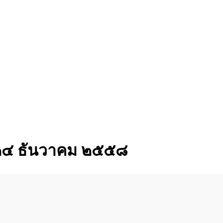
๊ด ๒๔ ธันวาคม ๒๕๕๘