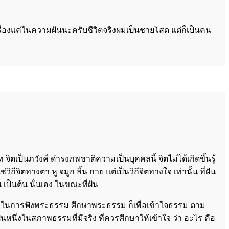
ื่องแค่ในความฝันนะครับชีวิตจริงผมเป็นชายโสด แต่ก็เป็นคน
ตเป็นภวังค์ ดำรงภพชาติความเป็นบุคคลนี้ จิตไม่ได้เกิดขึ้นรู้
ถีจิตทางตา หู จมูก ลิ้น กาย แต่เป็นวิถีจิตทางใจ เท่านั้น ที่ฝัน
น เป็นต้น นั่นเอง ในขณะที่ฝัน
ะฉะนั้น ในการฟังพระธรรม ศึกษาพระธรรม ก็เพื่อเข้าใจธรรม ตาม
หนึ่งในสภาพธรรมที่มีจริง ที่ควรศึกษาให้เข้าใจ ว่า อะไร คือ