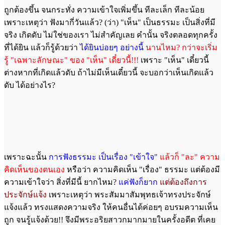
ถูกต้องขึ้น จนกระทั่ง ความเข้าใจเพิ่มขึ้น ทีละเล็ก ทีละน้อย
เพราะเหตุว่า ฟังมากี่วันแล้ว? (ว่า) "เห็น" เป็นธรรมะ เป็นสิ่งที่มี
จริง เกิดดับ ไม่ใช่ของเรา ไม่สำคัญเลย คำนั้น จริงตลอดทุกครั้ง
ที่ได้ยิน แล้วก็รู้ด้วยว่า
ได้ยินบ่อยๆ อย่างนี้
นานไหม? กว่าจะเริ่ม
รู้ "เฉพาะลักษณะ" ของ "เห็น" เดี๋ยวนี้!!!
เพราะ "เห็น" เดี๋ยวนี้
ต่างหากที่เกิดแล้วดับ ถ้าไม่มีเห็นเดี๋ยวนี้ จะบอกว่าเห็นเกิดแล้ว
ดับ ได้อย่างไร?
เพราะฉะนั้น
การฟังธรรมะ เป็นเรื่อง "เข้าใจ"
แล้วก็ "ละ" ความ
คิดเห็นของตนเอง
หรือว่า ความคิดเห็น "เรื่อง" ธรรมะ แต่ต้องมี
ความเข้าใจว่า สิ่งที่มีนี้ ยากไหม?
แค่ฟังก็ยาก
แต่ต้องถึงการ
ประจักษ์แจ้ง
เพราะเหตุว่า พระสัมมาสัมพุทธเจ้าทรงประจักษ์
แจ้งแล้ว ทรงแสดงความจริง ให้คนอื่นได้ค่อยๆ อบรมความเห็น
ถูก จนรู้แจ้งด้วย!! จึงมีพระอริยสาวกมากมายในครั้งอดีต ที่เคย