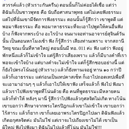
สวรรค์แล้ว (หัวเราะกันครืน) ตอนนั้นก็ไม่ค่อยได้เชื่อ แต่ว่า
ดิฉันก็เป็นชาวพุทธ คือ นับถือศาสนาพุทธ แต่ไม่เคยฟังธรรมะ
แต่ไปที่นั่นเขามีจัดการฟังธรรมะ ตอนนั้นก็รู้สึกว่า เขาพูดดี แต่
พอมาฟังธรรมะ คือ พอมาหาธรรมะที่จะเอาไปพูดให้คนอื่นฟัง
บ้าง ก็ฟังจากพระบ้าง อะไรบ้าง จนมาเจอท่านอาจารย์สุจินต์วัน
นั้น เป็นตอนหกโมงเช้า ฟัง ก็รู้สึกว่า เสียงท่านเพราะ จากสถานี
วิทยุ ขณะนั้นที่หาดใหญ่ ตอนนั้นมี ทอ. 011 ค่ะ ฟัง แต่ว่า ฟังอยู่
พักหนึ่งแล้วก็ไม่เข้าใจ แต่รู้สีกว่าเสียงเพราะ แล้วก็มีบางคำที่เรา
พอจะเข้าใจบ้าง แต่บางคำจะไม่เข้าใจ แต่ก็รู้สึกชอบอย่างนี้ แต่
ก็ยังไปตรงโน้นอยู่ (หัวเราะ) แล้วก็ยังทานเจอยู่ ทาน ๑๐ กว่าปี
แล้วก็เอาธรรมะ แต่ก่อนเป็นเทปคาสเซ็ท ก็เอาไปถอดเทปเพื่อที่
จะเอามาอ่านๆ ๆ แล้วก็เอาไปให้เขาฟัง เสร็จแล้วก็ ฟังไป ฟังมา
แล้วเราไปฟังเขาพูดที่โน่นด้วย คือ คนที่พูดธรรมะมีหลายคน
แล้วก็ทำให้ หลังๆ มานี่ รู้สึกว่าไปฟังแล้วกุศลจิตไม่เกิด ทางโน้น
เขาบอกว่า ศึกษาจากพระไตรปิฎกแล้วเขาไม่เข้าใจ เขาบอกว่า
ไร้สาระ แล้วก็ยาก เขาก็เลยเอาพระไตรปิฎกไปเผา ดิฉันฟังแล้ว
เกิดอกุศลจิตค่ะ มันไม่ใช่ แต่เราจะไปเถียงเขาไม่ได้ เขาเป็น
ผู้ใหญ่ ฟังไปฟังมา ดิฉันไม่ไปแล้วที่โน่น มันไม่ใช่!!!