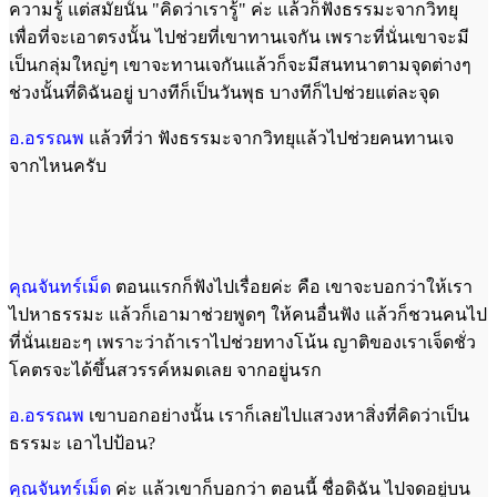
ความรู้ แต่สมัยนั้น "คิดว่าเรารู้" ค่ะ แล้วก็ฟังธรรมะจากวิทยุ
เพื่อที่จะเอาตรงนั้น ไปช่วยที่เขาทานเจกัน เพราะที่นั่นเขาจะมี
เป็นกลุ่มใหญ่ๆ เขาจะทานเจกันแล้วก็จะมีสนทนาตามจุดต่างๆ
ช่วงนั้นที่ดิฉันอยู่ บางทีก็เป็นวันพุธ บางทีก็ไปช่วยแต่ละจุด
อ.อรรณพ
แล้วที่ว่า ฟังธรรมะจากวิทยุแล้วไปช่วยคนทานเจ
จากไหนครับ
คุณจันทร์เม็ด
ตอนแรกก็ฟังไปเรื่อยค่ะ คือ เขาจะบอกว่าให้เรา
ไปหาธรรมะ แล้วก็เอามาช่วยพูดๆ ให้คนอื่นฟัง แล้วก็ชวนคนไป
ที่นั่นเยอะๆ เพราะว่าถ้าเราไปช่วยทางโน้น ญาติของเราเจ็ดชั่ว
โคตรจะได้ขึ้นสวรรค์หมดเลย จากอยู่นรก
อ.อรรณพ
เขาบอกอย่างนั้น เราก็เลยไปแสวงหาสิ่งที่คิดว่าเป็น
ธรรมะ เอาไปป้อน?
คุณจันทร์เม็ด
ค่ะ แล้วเขาก็บอกว่า ตอนนี้ ชื่อดิฉัน ไปจดอยู่บน