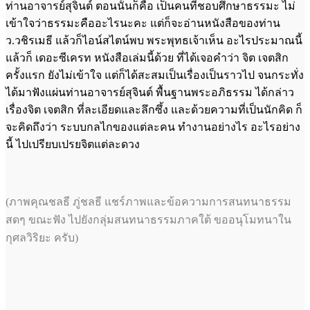
ท่านอาจารย์สุจินต์ ตอนนั้นก็คือ เป็นคนที่ชอบศึกษาธรรมะ ไม่
เข้าใจว่าธรรมะคืออะไรนะคะ แต่ก็จะอ่านหนังสือของท่าน
ว.วชิรเมธี แล้วก็ไอน์สไตน์พบ พระพุทธเจ้าเห็น อะไรประมาณนี้
แล้วก็ เดอะซีเครท หนังสือเล่มนี้ด้วย ที่ได้เจอคำว่า จิต เจตสิก
ครั้งแรก ยังไม่เข้าใจ แต่ก็ได้สะสมเป็นเรื่องเป็นราวไป จนกระทั่ง
ได้มาฟังแผ่นท่านอาจารย์สุจินต์ พื้นฐานพระอภิธรรม ได้กล่าว
เรื่องจิต เจตสิก ที่ละเอียดและลึกซึ้ง และด้วยความที่เป็นนักคิด ก็
จะคิดถึงว่า ระบบกลไกของแต่ละคน ทำงานอย่างไร อะไรอย่าง
นี้ ไปเปรียบเปรยจิตแต่ละดวง
(ภาพคุณชลธี ภู่ชลธี แชร์ภาพและข้อความการสนทนาธรรม
สดๆ ขณะฟัง ไปยังกลุ่มสนทนาธรรมภาคใต้ ขออนุโมทนาใน
กุศลวิริยะ ครับ)