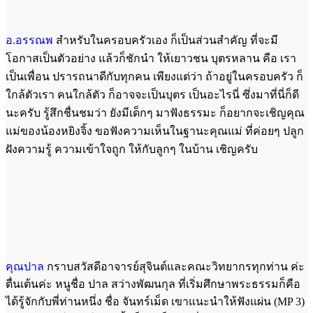
อ.อรรณพ
สำหรับในครอบครัวเอง ก็เป็นส่วนสำคัญ ที่จะมี
โอกาสเป็นตัวอย่าง แล้วก็ชักนำ ให้เยาวชน บุตรหลาน คือ เรา
เป็นเพื่อน ปรารถนาดีกับทุกคน เพียงแต่ว่า ถ้าอยู่ในครอบครัว ก็
ใกล้ตัวเรา คนใกล้ตัว ก็อาจจะเป็นบุตร เป็นอะไรนี่ ซึ่งมาที่นี่ก็ดี
นะครับ รู้สึกชื่นชมว่า ยังมีเด็กๆ มาฟังธรรมะ ก็อยากจะเชิญคุณ
แม่ของน้องหยิงจิ้ง ขอฟังความเห็นในฐานะคุณแม่ ที่ค่อยๆ ปลูก
ฝังความรู้ ความเข้าใจถูก ให้กับลูกๆ ในบ้าน เชิญครับ
คุณปาล
กราบสวัสดีอาจารย์สุจินต์และคณะวิทยากรทุกท่าน ค่ะ
ตื่นเต้นค่ะ หนูชื่อ ปาล สว่างพัฒนกุล ที่เริ่มศึกษาพระธรรมก็คือ
ได้รู้จักกับพี่ท่านหนึ่ง ชื่อ จันทร์เม็ด เขาแนะนำให้ฟังแผ่น (MP 3)