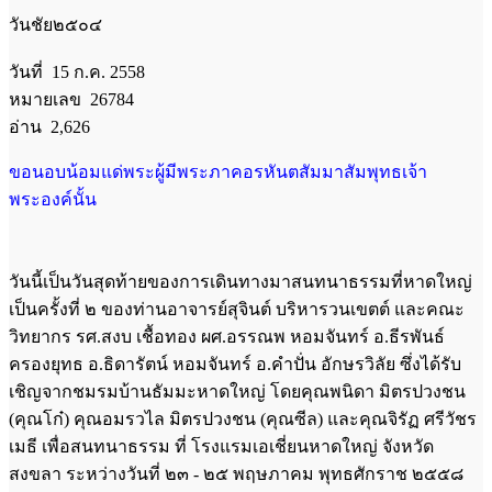
วันชัย๒๕๐๔
วันที่ 15 ก.ค. 2558
หมายเลข 26784
อ่าน 2,626
ขอนอบน้อมแด่พระผู้มีพระภาคอรหันตสัมมาสัมพุทธเจ้า
พระองค์นั้น
วันนี้เป็นวันสุดท้ายของการเดินทางมาสนทนาธรรมที่หาดใหญ่
เป็นครั้งที่ ๒ ของท่านอาจารย์สุจินต์ บริหารวนเขตต์ และคณะ
วิทยากร รศ.สงบ เชื้อทอง ผศ.อรรณพ หอมจันทร์ อ.ธีรพันธ์
ครองยุทธ อ.ธิดารัตน์ หอมจันทร์ อ.คำปั่น อักษรวิลัย ซึ่งได้รับ
เชิญจากชมรมบ้านธัมมะหาดใหญ่ โดยคุณพนิดา มิตรปวงชน
(คุณโก๋) คุณอมรวไล มิตรปวงชน (คุณซีล) และคุณจิรัฏ ศรีวัชร
เมธี เพื่อสนทนาธรรม ที่ โรงแรมเอเชี่ยนหาดใหญ่ จังหวัด
สงขลา ระหว่างวันที่ ๒๓ - ๒๕ พฤษภาคม พุทธศักราช ๒๕๕๘