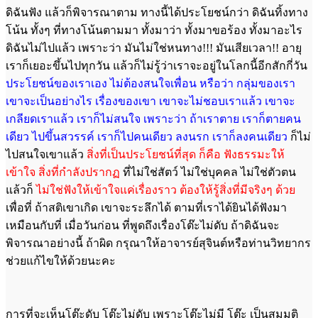
ดิฉันฟัง แล้วก็พิจารณาตาม ทางนี้ได้ประโยชน์กว่า ดิฉันทิ้งทาง
โน้น ทั้งๆ ที่ทางโน้นตามมา ทั้งมาว่า ทั้งมาขอร้อง ทั้งมาอะไร
ดิฉันไม่ไปแล้ว เพราะว่า มันไม่ใช่หนทาง!!! มันเสียเวลา!! อายุ
เราก็เยอะขึ้นไปทุกวัน แล้วก็ไม่รู้ว่าเราจะอยู่ในโลกนี้อีกสักกี่วัน
ประโยชน์ของเราเอง ไม่ต้องสนใจเพื่อน หรือว่า กลุ่มของเรา
เขาจะเป็นอย่างไร เรื่องของเขา เขาจะไม่ชอบเราแล้ว เขาจะ
เกลียดเราแล้ว เราก็ไม่สนใจ เพราะว่า ถ้าเราตาย เราก็ตายคน
เดียว ไปขึ้นสวรรค์ เราก็ไปคนเดียว ลงนรก เราก็ลงคนเดียว
ก็ไม่
ไปสนใจเขาแล้ว
สิ่งที่เป็นประโยชน์ที่สุด ก็คือ ฟังธรรมะให้
เข้าใจ สิ่งที่กำลังปรากฏ
ที่ไม่ใช่สัตว์ ไม่ใช่บุคคล ไม่ใช่ตัวตน
แล้วก็
ไม่ใช่ฟังให้เข้าใจแค่เรื่องราว ต้องให้รู้สิ่งที่มีจริงๆ ด้วย
เพื่อที่ ถ้าสติเขาเกิด เขาจะระลึกได้ ตามที่เราได้ยินได้ฟังมา
เหมือนกับที่ เมื่อวันก่อน ที่พูดถึงเรื่องโต๊ะไม่ดับ ถ้าดิฉันจะ
พิจารณาอย่างนี้ ถ้าผิด กรุณาให้อาจารย์สุจินต์หรือท่านวิทยากร
ช่วยแก้ไขให้ด้วยนะคะ
การที่จะเห็นโต๊ะดับ โต๊ะไม่ดับ เพราะโต๊ะไม่มี โต๊ะ เป็นสมมติ