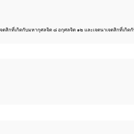
ตสิกที่เกิดกับมหากุศลจิต ๘ อกุศลจิต ๑๒ และเจตนาเจตสิกที่เกิด