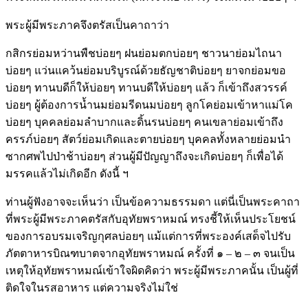
พระผู้มีพระภาคจึงตรัสเป็นคาถาว่า
กสิกรย่อมหว่านพืชบ่อยๆ ฝนย่อมตกบ่อยๆ ชาวนาย่อมไถนา
บ่อยๆ แว่นแคว้นย่อมบริบูรณ์ด้วยธัญชาติบ่อยๆ ยาจกย่อมขอ
บ่อยๆ ทานบดีก็ให้บ่อยๆ ทานบดีให้บ่อยๆ แล้ว ก็เข้าถึงสวรรค์
บ่อยๆ ผู้ต้องการน้ำนมย่อมรีดนมบ่อยๆ ลูกโคย่อมเข้าหาแม่โค
บ่อยๆ บุคคลย่อมลำบากและดิ้นรนบ่อยๆ คนเขลาย่อมเข้าถึง
ครรภ์บ่อยๆ สัตว์ย่อมเกิดและตายบ่อยๆ บุคคลทั้งหลายย่อมนำ
ซากศพไปป่าช้าบ่อยๆ ส่วนผู้มีปัญญาถึงจะเกิดบ่อยๆ ก็เพื่อได้
มรรคแล้วไม่เกิดอีก ดังนี้ ฯ
ท่านผู้ฟังอาจจะเห็นว่า เป็นข้อความธรรมดา แต่นี่เป็นพระคาถา
ที่พระผู้มีพระภาคตรัสกับอุทัยพราหมณ์ ทรงชี้ให้เห็นประโยชน์
ของการอบรมเจริญกุศลบ่อยๆ แม้แต่การที่พระองค์เสด็จไปรับ
ภัตตาหารบิณฑบาตจากอุทัยพราหมณ์ ครั้งที่ ๑ – ๒ – ๓ จนเป็น
เหตุให้อุทัยพราหมณ์เข้าใจผิดคิดว่า พระผู้มีพระภาคนั้น เป็นผู้ที่
ติดใจในรสอาหาร แต่ความจริงไม่ใช่