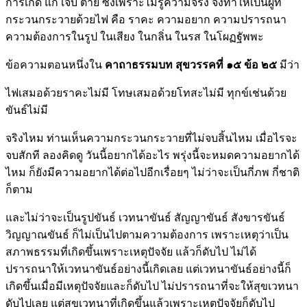
การเกิด แก่ เจ็บ ตาย ซึ่งเพราะไม่รู้ความจริง จึงทำให้เป็นผู้ที่
กระวนกระวายด้วยไฟ คือ ราคะ ความอยาก ความปรารถนา
ความต้องการในรูป ในเสียง ในกลิ่น ในรส ในโผฏฐัพพะ
ข้อความตอนหนึ่งใน
คาถาธรรมบท สุขวรรคที่ ๑๕ ข้อ ๒๕
มีว่า
ไฟเสมอด้วยราคะไม่มี โทษเสมอด้วยโทสะไม่มี ทุกข์เช่นด้วย
ขันธ์ไม่มี
จริงไหม ท่านเห็นความกระวนกระวายที่ไม่จบสิ้นไหม เมื่อไรจะ
จบสักที ลองคิดดู วันนี้อยากได้อะไร พรุ่งนี้จะหมดความอยากได้
ไหม ก็ยังมีความอยากได้ต่อไปอีกเรื่อยๆ ไม่ว่าจะเป็นกี่ภพ กี่ชาติ
ก็ตาม
และไม่ว่าจะเป็นรูปขันธ์ เวทนาขันธ์ สัญญาขันธ์ สังขารขันธ์
วิญญาณขันธ์ ก็ไม่เป็นไปตามความต้องการ เพราะเหตุว่าเป็น
สภาพธรรมที่เกิดขึ้นเพราะเหตุปัจจัย แล้วก็ดับไป ไม่ได้
ปรารถนาให้เวทนาขันธ์อย่างนี้เกิดเลย แต่เวทนาขันธ์อย่างนี้ก็
เกิดขึ้นเมื่อมีเหตุปัจจัยและก็ดับไป ไม่ปรารถนาที่จะให้สุขเวทนา
ดับไปเลย แต่สุขเวทนาที่เกิดขึ้นแล้วเพราะเหตุปัจจัยก็ดับไป