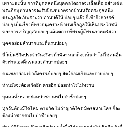
เพราะฉะนั้น การที่บุคคลหนึ่งบุคคลใดอาจจะเอื้อเฟื้อ อย่างเช่น
พระภิกษุท่านอาจจะรับบิณฑบาตจากบ้านหรือตระกูลหนึ่ง
ตระกูลใด ก็เพราะว่า ทานบดีให้ บ่อยๆ แล้ว ก็เข้าถึงสวรรค์
บ่อยๆ เป็นเรื่องที่ทรงอนุเคราะห์ ทรงเกื้อกูลให้เห็นประโยชน์
ของการเจริญกุศลบ่อยๆ แม้แต่การที่พระผู้มีพระภาคตรัสว่า
บุคคลย่อมลำบากและดิ้นรนบ่อยๆ
นี่ก็เป็นชีวิตประจำวันจริงๆ ถ้าพิจารณาก็จะเห็นว่า ไม่ใช่คนอื่น
ตัวท่านเองดิ้นรนและลำบากบ่อยๆ
คนเขลาย่อมเข้าถึงครรภ์บ่อยๆ สัตว์ย่อมเกิดและตายบ่อยๆ
ท่านยังจะต้องเกิดอีก ตายอีก บ่อยเท่าไรไม่ทราบ
บุคคลทั้งหลายย่อมนำซากศพไปป่าช้าบ่อยๆ
ทุกวันต้องมีใช่ไหม ตามวัด ไม่ว่าญาติใคร มิตรสหายใคร ก็จะ
ต้องนำซากศพไปป่าช้าบ่อยๆ