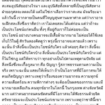
แต่มัจฉริยะ กุศลอื่นก็มีด้วย เพราะฉะนั้น ก็ควรที่จะพิจารณาว่า
สะสมอุปนิสัยอย่างไรมา และอุปนิสัยทั้งหลายที่เป็นอุปนิสัยทาง
ฝ่ายอกุศลจะลดลงได้ แต่ไม่ใช่เราเลือกว่าเราสะสม มัจฉริยะมา
แล้ววันนี้ เรากลายเป็นคนที่ใจบุญสุนทานมหาศาล แต่ว่าเราอาจ
จะฝึกสละสิ่งซึ่งเราคิดว่า เราไม่เคยสละได้แต่ก่อน แต่ว่าถ้าจะ
เป็นประโยชน์แก่คนอื่น ทั้งๆ ที่อยู่กับเราก็ไม่ค่อยจะเป็น
ประโยชน์ อย่างบางคนอาจจะมีเสื้อผ้ามากมาย ไม่ค่อยได้ใช้เลย
เก็บไว้ในตู้ สักวันลองคิดดูว่า พรุ่งนี้เราอาจจะตายแล้ว เพราะ
ฉะนั้น ถ้าสิ่งนี้จะเป็นประโยชน์กับใคร แล้วค่อยๆ คิดว่า สิ่งนี้จะ
เป็นประโยชน์กับใครบ้าง สิ่งนั้นจะเป็นประโยชน์กับใครบ้าง แต่
ก็ไม่ใช่กฎ แต่ให้ทราบว่า ทุกอย่างเป็นไปตามเหตุตามปัจจัย แต่
สิ่งหนึ่งซึ่งจะเกื้อกูลมาก คือ ปัญญา รู้สภาพธรรมตามความเป็น
จริง เพราะฉะนั้น แสดงให้เห็นว่า ถ้าเป็นโอกาสที่มีโอกาสจะให้
คนเกิดปัญญา เพราะเหตุว่าเรื่องของความยากจน ความทุกข์
ความเดือดร้อน ความพิการต่างๆ จะต้องเป็นผลของกรรม และมี
มากมายเหลือเกิน คนทุกข์ยากในโลกนี้ ในกรุงเทพ ต่างจังหวัดมี
มาก แต่ว่าคนยากจนคนขัดสนที่มีโอกาสจะได้ฟังธรรมด้วยจิต
ศรัทธาย่อมจะเป็นประโยชน์แก่เขามาก เพราะเหตุว่าชาตินี้เขา