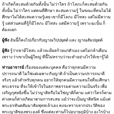
ถ้าเกิดก็สะสมด้วยกันทั้งนั้น ไม่ว่าใคร ถ้าโลภะก็สะสมด้วยกัน
ทั้งนั้น ไม่ว่าใคร แต่คนที่ศึกษา สะสมความรู้ ในขณะที่คนไม่ได้
ศึกษาไม่ได้สะสมความรู้เลย เขาก็มีโลภะ มีโทสะ แต่ไม่มีความ
รู้ แต่ส่วนคนที่รู้ก็มีโลภะ มีโทสะ แต่มีความรู้ เพราะฉะนั้น ก็
ต้องแยก
ผู้ฟัง
อันนี้ก็คงไปเกี่ยวกับญาณวิปปยุตต์ และ ญาณสัมปยุตต์
ผู้ฟัง
รู้ว่าเขามีโทสะ แล้วจะมีผลร้ายแก่ตัวเอง แต่ไม่กล้าเตือน
เพราะว่าเขาเป็นผู้ใหญ่ ทีนี้ไม่ทราบว่าจะทำอย่างไรให้เขารู้ได้
ท่านอาจารย์
เรื่องของแต่ละบุคคล คือว่าทุกคนมีความ
ปรารถนาดี ไม่ใช่แต่เฉพาะกับญาติ ถ้าเป็นความปรารถนาดี
จริงๆ แล้วสำหรับทุกคน อยากให้ทุกคนมีความสนใจที่จะศึกษา
พระธรรม ที่จะให้เข้าใจในสภาพธรรมตามความเป็นจริง เพื่อ
เจริญกุศลยิ่งขึ้น ไม่ว่าญาติหรือไม่ใช่ญาติก็ตาม แต่ว่าใครก็ตาม
ต่างคนก็ต่างเกิดมาตามการสะสม แม้ว่าจะเป็นญาติสนิท แม้แต่
พระอรหันตสัมมาสัมพุทธเจ้าเอง คงจะทราบจากประวัติของ
พระญาติของพระองค์ ซึ่งแต่ละท่านก็ไปอบายภูมิบ้าง อะไรบ้าง