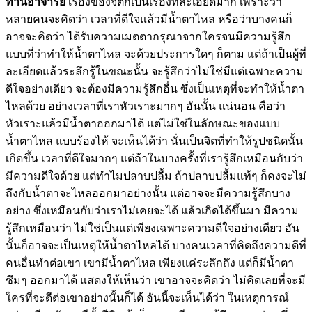
ท่านอาจารย์
เรื่องของจิตก็เป็นเรื่องที่ละเอียดมาก เพราะว่า
หลายคนจะคิดว่า เวลาที่ดีใจแล้วมีน้ำตาไหล หรือว่าบางคนก็
อาจจะคิดว่า ได้รับความเมตตากรุณาจากใครจนมีความรู้สึก
แบบที่ว่าทำให้น้ำตาไหล จะด้วยประการใดๆ ก็ตาม แต่ถ้าเป็นผู้ที่
ละเอียดแล้วระลึกรู้ในขณะนั้น จะรู้สึกว่าไม่ใช่มีแต่เฉพาะความ
ดีใจอย่างเดียว จะต้องมีความรู้สึกอื่น ซึ่งเป็นเหตุที่จะทำให้น้ำตา
ไหลด้วย อย่างเวลาที่เราหัวเราะมากๆ อันนั้น แน่นอน คือว่า
หัวเราะแล้วมีน้ำตาออกมาได้ แต่ไม่ใช่ในลักษณะของแบบ
น้ำตาไหล แบบร้องไห้ จะเห็นได้ว่า นั่นเป็นจิตที่ทำให้รูปชนิดนั้น
เกิดขึ้น เวลาที่ดีใจมากๆ แต่ถ้าในบางครั้งที่เรารู้สึกเหมือนกับว่า
มีความดีใจด้วย แต่ทำไมปลาบปลื้ม ถ้าปลาบปลื้มแท้ๆ ก็คงจะไม่
ถึงกับน้ำตาจะไหลออกมาอย่างนั้น แต่อาจจะมีความรู้สึกบาง
อย่าง ซึ่งเหมือนกับว่าเราไม่เคยจะได้ แล้วเกิดได้ขึ้นมา มีความ
รู้สึกเหมือนว่า ไม่ใช่เป็นแต่เพียงเฉพาะความดีใจอย่างเดียว อัน
นั้นก็อาจจะเป็นเหตุให้น้ำตาไหลได้ บางคนเวลาที่คิดถึงความดีที่
คนอื่นทำต่อเขา เขามีน้ำตาไหล เพียงแค่ระลึกถึง แต่ก็มีน้ำตา
ซึมๆ ออกมาได้ แสดงให้เห็นว่า เขาอาจจะคิดว่า ไม่คิดเลยที่จะมี
ใครที่จะดีต่อเขาอย่างนั้นก็ได้ อันนี้จะเห็นได้ว่า ในเหตุการณ์