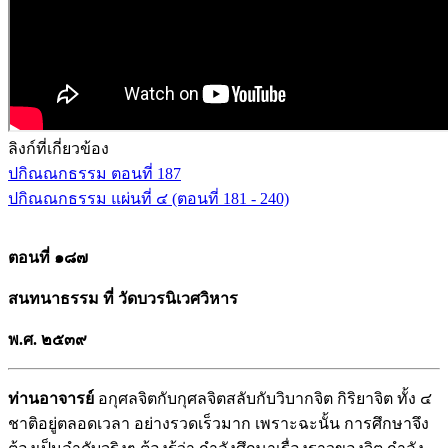
ลิงก์ที่เกี่ยวข้อง
ปกิณณกธรรม ตอนที่ 187
ปกิณณกธรรม แผ่นที่ ๔ (ตอนที่ 181 - 240)
ตอนที่ ๑๘๗
สนทนาธรรม ที่ วัดบวรนิเวศวิหาร
พ.ศ
. ๒๕๓๙
ท่านอาจารย์
อกุศลจิตกับกุศลจิตสลับกับวิบากจิต กิริยาจิต ทั้ง ๔
ชาติอยู่ตลอดเวลา อย่างรวดเร็วมาก เพราะฉะนั้น การศึกษาจึง