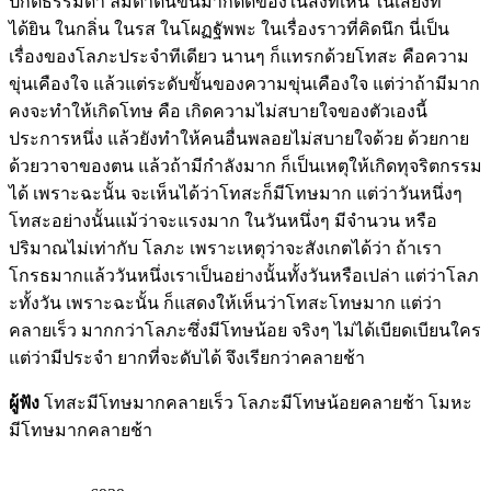
ปกติธรรมดา ลืมตาตื่นขึ้นมาก็ติดข้องในสิ่งที่เห็น ในเสียงที่
ได้ยิน ในกลิ่น ในรส ในโผฏฐัพพะ ในเรื่องราวที่คิดนึก นี่เป็น
เรื่องของโลภะประจำทีเดียว นานๆ ก็แทรกด้วยโทสะ คือความ
ขุ่นเคืองใจ แล้วแต่ระดับขั้นของความขุ่นเคืองใจ แต่ว่าถ้ามีมาก
คงจะทำให้เกิดโทษ คือ เกิดความไม่สบายใจของตัวเองนี้
ประการหนึ่ง แล้วยังทำให้คนอื่นพลอยไม่สบายใจด้วย ด้วยกาย
ด้วยวาจาของตน แล้วถ้ามีกำลังมาก ก็เป็นเหตุให้เกิดทุจริตกรรม
ได้ เพราะฉะนั้น จะเห็นได้ว่าโทสะก็มีโทษมาก แต่ว่าวันหนึ่งๆ
โทสะอย่างนั้นแม้ว่าจะแรงมาก ในวันหนึ่งๆ มีจำนวน หรือ
ปริมาณไม่เท่ากับ โลภะ เพราะเหตุว่าจะสังเกตได้ว่า ถ้าเรา
โกรธมากแล้ววันหนึ่งเราเป็นอย่างนั้นทั้งวันหรือเปล่า แต่ว่าโลภ
ะทั้งวัน เพราะฉะนั้น ก็แสดงให้เห็นว่าโทสะโทษมาก แต่ว่า
คลายเร็ว มากกว่าโลภะซึ่งมีโทษน้อย จริงๆ ไม่ได้เบียดเบียนใคร
แต่ว่ามีประจำ ยากที่จะดับได้ จึงเรียกว่าคลายช้า
ผู้ฟัง
โทสะมีโทษมากคลายเร็ว โลภะมีโทษน้อยคลายช้า โมหะ
มีโทษมากคลายช้า