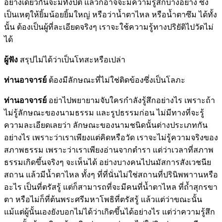
อย่างเดียวกันจะมีทั้งปีติ แล้วก็อาจจะมีความรู้สึกบางอย่าง ซึ่ง
เป็นเหตุให้ยิ้มน้อยยิ้มใหญ่ หรือว่าน้ำตาไหล หรือน้ำตาซึม ได้ทั้ง
นั้น ต้องเป็นผู้ที่ละเอียดจริงๆ เราจะใช้ความรู้ทางปริยัติไปวัดไม่
ได้
ผู้ฟัง
สรุปไม่ได้ว่าเป็นโทสะหรือเปล่า
ท่านอาจารย์
ต้องมีลักษณะที่ไม่ใช่ติดข้องซึ่งเป็นโลภะ
ท่านอาจารย์
อย่าไปพยายามจับใครกำลังรู้สึกอย่างไร เพราะถ้า
ไม่รู้ลักษณะของนามธรรม และรูปธรรมก่อน ไม่มีทางที่จะรู้
ความละเอียดเลยว่า ลักษณะของนามชนิดนั้นต่างประเภทกัน
อย่างไร เพราะว่าเราเพียงแต่คิดหรือวัด เราจะไม่รู้ความจริงของ
สภาพธรรม เพราะว่าเราเพียงอ่านจากตำรา แต่ว่าเวลาที่สภาพ
ธรรมเกิดขึ้นจริงๆ จะเห็นได้ อย่างบางคนไปนมัสการสังเวชนีย
สถาน แล้วมีน้ำตาไหล ทั้งๆ ที่ที่นั่นไม่ใช่สถานที่ปรินิพพาานหรือ
อะไร เป็นที่ตรัสรู้ แต่ก็สามารถที่จะมีคนที่น้ำตาไหล ที่ถ้ำสุกรขา
ตา หรือไม่ก็ที่ต้นพระศรีมหาโพธิที่ตรัสรู้ แล้วแต่ว่าขณะนั้น
แม้แต่ผู้นั้นเองยังบอกไม่ได้ว่าเกิดขึ้นได้อย่างไร แต่ว่าความรู้สึก