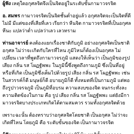
ผู้ฟัง
เหตุใดอกุศลจิตจึงเป็นจิตอยู่ในระดับขั้นกามาวจรจิต
อ. สมพร
กามาวจรจิตเป็นจิตชั้นต่ำอยู่แล้ว อกุศลจิตจะเป็นจิตที่ดี
ไม่มี มีแต่ของที่เสียที่เลว เรียกว่า หีนจิต กามาวจรจิตที่เป็นอกุศล
หีนะ แปลว่าต่ำ แปลว่าเลว เลวทราม
ท่านอาจารย์
คงต้องแยกเรื่องชาติกับภูมิ อย่างอกุศลจิตเป็นชาติ
อกุศล ไม่ว่าจะเกิดกับใครที่ไหน ภูมิไหนก็ต้องเป็นอกุศล ไม่
เปลี่ยน เวลาที่พูดถึงกามาวจรภูมิ แสดงให้เห็นว่า เป็นภูมิของรูป
เสียง กลิ่น รส โผฏฐัพพะ ในภูมินี้ซึ่งพูดถึงกามภูมิ ซึ่งเป็นที่อยู่
หรือที่เกิด เป็นภูมิซึ่งเต็มไปด้วยรูป เสียง กลิ่น รส โผฏฐัพพะ เช่น
ในสวรรค์ก็ดี มนุษย์ก็ดี อบายภูมิก็ดี ทั้งหมดที่เป็นกามภูมิ แต่พอ
ถึงรูปาวจรจภูมิ เป็นภูมิที่อบรม ความสงบของจิต จนกระทั่งละ
ความติดข้องในกาม คือ รูป เสียง กลิ่น รส โผฏฐัพพะ แต่ยังมีกา
มาวจรจิตบางประเภทเกิดได้ตามสมควร รวมทั้งอกุศลจิตด้วย
เพราะฉะนั้น ต้องทราบว่าอกุศลจิตโดยชาติ เป็นอกุศล ไม่ว่าจะ
เกิดที่ไหน โดยภูมิ คือ ระดับขั้นของจิต เป็นกามาวจรจิต