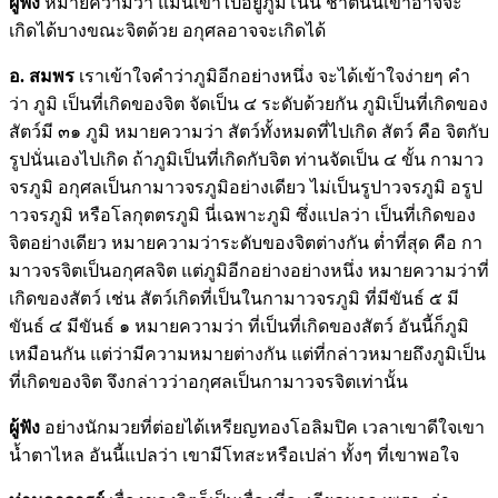
ผู้ฟัง
หมายความว่า แม้นเขาไปอยู่ภูมิโน้น ชาตินั้นเขาอาจจะ
เกิดได้บางขณะจิตด้วย อกุศลอาจจะเกิดได้
อ. สมพร
เราเข้าใจคำว่าภูมิอีกอย่างหนึ่ง จะได้เข้าใจง่ายๆ คำ
ว่า ภูมิ เป็นที่เกิดของจิต จัดเป็น ๔ ระดับด้วยกัน ภูมิเป็นที่เกิดของ
สัตว์มี ๓๑ ภูมิ หมายความว่า สัตว์ทั้งหมดที่ไปเกิด สัตว์ คือ จิตกับ
รูปนั่นเองไปเกิด ถ้าภูมิเป็นที่เกิดกับจิต ท่านจัดเป็น ๔ ขั้น กามาว
จรภูมิ อกุศลเป็นกามาวจรภูมิอย่างเดียว ไม่เป็นรูปาวจรภูมิ อรูป
าวจรภูมิ หรือโลกุตตรภูมิ นี่เฉพาะภูมิ ซึ่งแปลว่า เป็นที่เกิดของ
จิตอย่างเดียว หมายความว่าระดับของจิตต่างกัน ต่ำที่สุด คือ กา
มาวจรจิตเป็นอกุศลจิต แต่ภูมิอีกอย่างอย่างหนึ่ง หมายความว่าที่
เกิดของสัตว์ เช่น สัตว์เกิดที่เป็นในกามาวจรภูมิ ที่มีขันธ์ ๕ มี
ขันธ์ ๔ มีขันธ์ ๑ หมายความว่า ที่เป็นที่เกิดของสัตว์ อันนี้ก็ภูมิ
เหมือนกัน แต่ว่ามีความหมายต่างกัน แต่ที่กล่าวหมายถึงภูมิเป็น
ที่เกิดของจิต จึงกล่าวว่าอกุศลเป็นกามาวจรจิตเท่านั้น
ผู้ฟัง
อย่างนักมวยที่ต่อยได้เหรียญทองโอลิมปิค เวลาเขาดีใจเขา
น้ำตาไหล อันนี้แปลว่า เขามีโทสะหรือเปล่า ทั้งๆ ที่เขาพอใจ