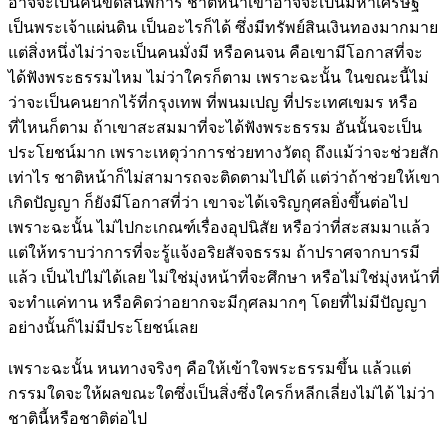
อาจจะเป็นคนขัดสนพิการ ชาติหน้าเขาอาจจะเป็นมหาเศรษฐี
เป็นพระเจ้าแผ่นดิน เป็นอะไรก็ได้ ซึ่งมีทรัพย์สินเงินทองมากมาย
แต่สิ่งหนึ่งไม่ว่าจะเป็นคนมั่งมี หรือคนจน คือเขามีโอกาสที่จะ
ได้ฟังพระธรรมไหม ไม่ว่าใครก็ตาม เพราะฉะนั้น ในขณะนี้ไม่
ว่าจะเป็นคนยากไร้ที่กรุงเทพ ที่พนมเปญ ที่ประเทศเขมร หรือ
ที่ไหนก็ตาม ถ้าเขาสะสมมาที่จะได้ฟังพระธรรม อันนั้นจะเป็น
ประโยชน์มาก เพราะเหตุว่าการช่วยทางวัตถุ ถึงแม้ว่าจะช่วยสัก
เท่าไร ชาติหน้าก็ไม่สามารถจะติดตามไปได้ แต่ว่าถ้าช่วยให้เขา
เกิดปัญญา ก็ยังมีโอกาสที่ว่า เขาจะได้เจริญกุศลยิ่งขึ้นต่อไป
เพราะฉะนั้น ไม่ไปกะเกณฑ์เรื่องอุปนิสัย หรือว่าที่สะสมมาแล้ว
แต่ให้ทราบว่าการที่จะรู้แจ้งอริยสัจจธรรม ถ้าปราศจากบารมี
แล้ว เป็นไปไม่ได้เลย ไม่ใช่มุ่งหน้าที่จะศึกษา หรือไม่ใช่มุ่งหน้าที่
จะทำแค่ทาน หรือคิดว่าอยากจะมีกุศลมากๆ โดยที่ไม่มีปัญญา
อย่างนั้นก็ไม่มีประโยชน์เลย
เพราะฉะนั้น หนทางจริงๆ คือให้เข้าใจพระธรรมขึ้น แล้วแต่
กรรมใดจะให้ผลขณะใดซึ่งเป็นสิ่งซึ่งใครก็หลีกเลี่ยงไม่ได้ ไม่ว่า
ชาตินี้หรือชาติต่อไป