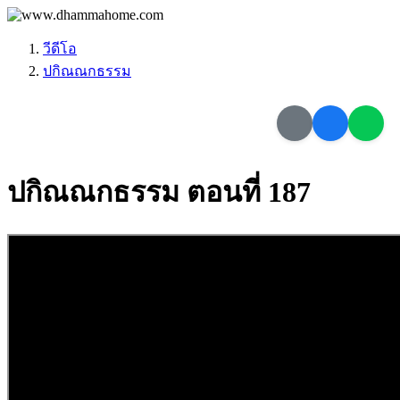
วีดีโอ
ปกิณณกธรรม
ปกิณณกธรรม ตอนที่ 187