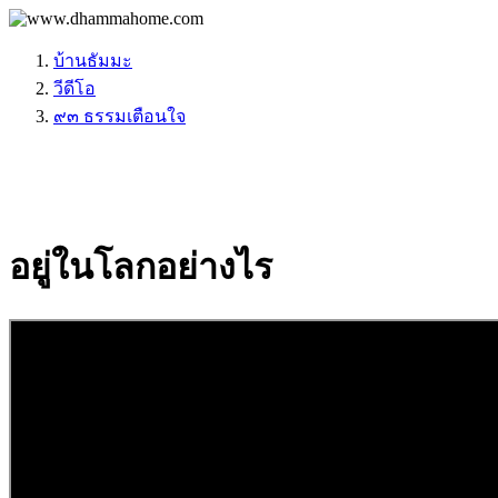
บ้านธัมมะ
วีดีโอ
๙๓ ธรรมเตือนใจ
อยู่ในโลกอย่างไร