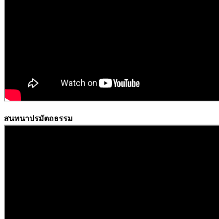
สนทนาปรมัตถธรรม