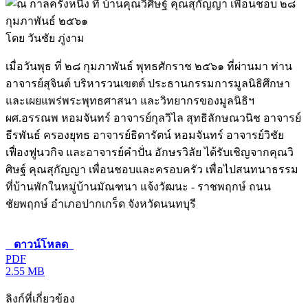
โดย วันชัย ภู่งาม
เมื่อวันพุธ ที่ ๒๘ กุมภาพันธ์ พุทธศักราช ๒๕๖๑ ที่ผ่านมา ท่าน
อาจารย์สุจินต์ บริหารวนเขตต์ ประธานกรรมการมูลนิธิศึกษา
และเผยแพร่พระพุทธศาสนา และวิทยากรของมูลนิธิฯ
ผศ.อรรณพ หอมจันทร์ อาจารย์กุลวิไล สุทธิลักษณวนิช อาจารย์
ธีรพันธ์ ครองยุทธ อาจารย์ธิดารัตน์ หอมจันทร์ อาจารย์วิชัย
เฟื่องฟูนวกิจ และอาจารย์คำปั่น อักษรวิลัย ได้รับเชิญจากคุณวิ
ศิษฐ์ คุณสุกัญญา เพื่อนชอบและครอบครัว เพื่อไปสนทนาธรรม
ที่บ้านพักในหมู่บ้านมัณฑนา แจ้งวัฒนะ - ราชพฤกษ์ ถนน
ชัยพฤกษ์ อำเภอปากเกร็ด จังหวัดนนทบุรี
ดาวน์โหลด
PDF
2.55 MB
ลิงก์ที่เกี่ยวข้อง