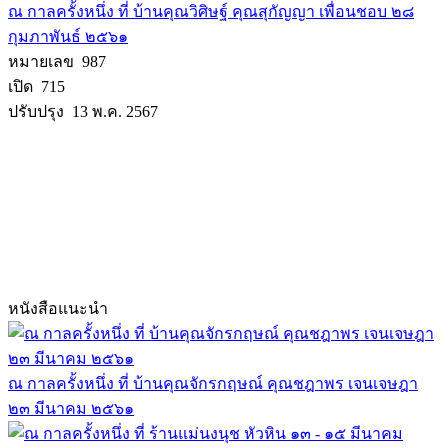
ณ กาลครั้งหนึ่ง ที่ บ้านคุณวิศิษฐ์ คุณสุกัญญา เพื่อนชอบ ๒๘
กุมภาพันธ์ ๒๕๖๑
หมายเลข 987
เปิด 715
ปรับปรุง 13 พ.ค. 2567
หนังสือแนะนำ
ณ กาลครั้งหนึ่ง ที่ บ้านคุณจักรกฤษณ์ คุณชฎาพร เจนเจษฎา
๒๓ มีนาคม ๒๕๖๑