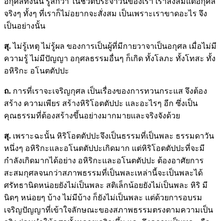
อกุศลทั้งนั้น รู้สึกว่า ในชีวิตประจำวันของเรา เราสั่งสมแต่อกุศล
จริงๆ ทั้งๆ ที่เราก็ไม่อยากจะสั่งสม เป็นเพราะเราขาดอะไร จึง
เป็นอย่างนั้น
สุ.
ไม่รู้เหตุ ไม่รู้ผล ของการเป็นผู้ที่มีกายวาจาเป็นอกุศล เมื่อไม่มี
ความรู้ ไม่มีปัญญา อกุศลธรรมอื่นๆ ก็เกิด ทั้งโลภะ ทั้งโทสะ ทั้ง
อหิริกะ อโนตตัปปะ
ถ.
การที่เราจะเจริญกุศล เป็นเรื่องของการทวนกระแส จึงต้อง
สร้าง ความเพียร สร้างหิริโอตตัปปะ และอะไรๆ อีก ซึ่งเป็น
คุณธรรมที่ต้องสร้างขึ้นอย่างมากมายและจริงจังด้วย
สุ.
เพราะฉะนั้น หิริโอตตัปปะจึงเป็นธรรมที่เป็นพละ ธรรมดาวัน
หนึ่งๆ อหิริกะและอโนตตัปปะเกิดมาก แต่หิริโอตตัปปะที่จะมี
กำลังเกิดมากได้อย่าง อหิริกะและอโนตตัปปะ ต้องอาศัยการ
สะสมกุศลจนกว่าสภาพธรรมที่เป็นพละเหล่านี้จะเป็นพละได้
ศรัทธานิดหน่อยยังไม่เป็นพละ สติเล็กน้อยยังไม่เป็นพละ หิริ มี
นิดๆ หน่อยๆ บ้าง ไม่มีบ้าง ก็ยังไม่เป็นพละ แต่ด้วยการอบรม
เจริญปัญญาที่เข้าใจลักษณะของสภาพธรรมตรงตามความเป็น