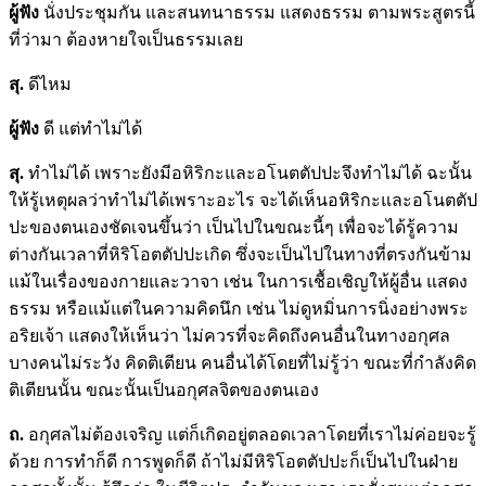
ผู้ฟัง
นั่งประชุมกัน และสนทนาธรรม แสดงธรรม ตามพระสูตรนี้
ที่ว่ามา ต้องหายใจเป็นธรรมเลย
สุ.
ดีไหม
ผู้ฟัง
ดี แต่ทำไม่ได้
สุ.
ทำไม่ได้ เพราะยังมีอหิริกะและอโนตตัปปะจึงทำไม่ได้ ฉะนั้น
ให้รู้เหตุผลว่าทำไม่ได้เพราะอะไร จะได้เห็นอหิริกะและอโนตตัป
ปะของตนเองชัดเจนขึ้นว่า เป็นไปในขณะนี้ๆ เพื่อจะได้รู้ความ
ต่างกันเวลาที่หิริโอตตัปปะเกิด ซึ่งจะเป็นไปในทางที่ตรงกันข้าม
แม้ในเรื่องของกายและวาจา เช่น ในการเชื้อเชิญให้ผู้อื่น แสดง
ธรรม หรือแม้แต่ในความคิดนึก เช่น ไม่ดูหมิ่นการนิ่งอย่างพระ
อริยเจ้า แสดงให้เห็นว่า ไม่ควรที่จะคิดถึงคนอื่นในทางอกุศล
บางคนไม่ระวัง คิดติเตียน คนอื่นได้โดยที่ไม่รู้ว่า ขณะที่กำลังคิด
ติเตียนนั้น ขณะนั้นเป็นอกุศลจิตของตนเอง
ถ.
อกุศลไม่ต้องเจริญ แต่ก็เกิดอยู่ตลอดเวลาโดยที่เราไม่ค่อยจะรู้
ด้วย การทำก็ดี การพูดก็ดี ถ้าไม่มีหิริโอตตัปปะก็เป็นไปในฝ่าย