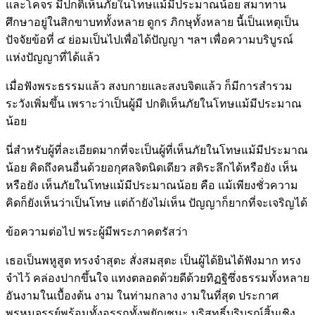
และโคจร มีปกติเห็นภัยในโทษแม้มีประมาณน้อย สมาทาน
ศึกษาอยู่ในสิกขาบททั้งหลาย ดูกร ภิกษุทั้งหลาย นี้เป็นเหตุเป็น
ปัจจัยข้อที่ ๔ ย่อมเป็นไปเพื่อได้ปัญญา ฯลฯ เพื่อความบริบูรณ์
แห่งปัญญาที่ได้แล้ว
เมื่อฟังพระธรรมแล้ว สงบกายและสงบจิตแล้ว ก็มีการสำรวม
ระวังเพิ่มขึ้น เพราะว่าเป็นผู้มี ปกติเห็นภัยในโทษแม้มีประมาณ
น้อย
นี่สำหรับผู้ที่ละเอียดมากที่จะเป็นผู้ที่เห็นภัยในโทษแม้มีประมาณ
น้อย คิดถึงคนอื่นด้วยอกุศลจิตนิดเดียว สติระลึกได้หรือยัง เห็น
หรือยัง เห็นภัยในโทษแม้มีประมาณน้อย คือ แม้เพียงชั่วความ
คิดก็ยังเห็นว่าเป็นโทษ แต่ถ้ายังไม่เห็น ปัญญาก็ยากที่จะเจริญได้
ข้อความต่อไป พระผู้มีพระภาคตรัสว่า
เธอเป็นพหูสูต ทรงจำสุตะ สั่งสมสุตะ เป็นผู้ได้ยินได้ฟังมาก ทรง
จำไว้ คล่องปากขึ้นใจ แทงตลอดด้วยดีด้วยทิฏฐิซึ่งธรรมทั้งหลาย
อันงามในเบื้องต้น งาม ในท่ามกลาง งามในที่สุด ประกาศ
พรหมจรรย์พร้อมทั้งอรรถทั้งพยัญชนะ บริสุทธิ์บริบูรณ์สิ้นเชิง