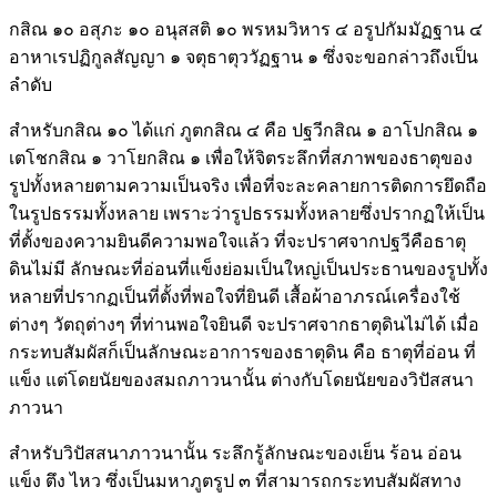
กสิณ ๑๐ อสุภะ ๑๐ อนุสสติ ๑๐ พรหมวิหาร ๔ อรูปกัมมัฏฐาน ๔
อาหาเรปฏิกูลสัญญา ๑ จตุธาตุววัฏฐาน ๑ ซึ่งจะขอกล่าวถึงเป็น
ลำดับ
สำหรับกสิณ ๑๐ ได้แก่ ภูตกสิณ ๔ คือ ปฐวีกสิณ ๑ อาโปกสิณ ๑
เตโชกสิณ ๑ วาโยกสิณ ๑ เพื่อให้จิตระลึกที่สภาพของธาตุของ
รูปทั้งหลายตามความเป็นจริง เพื่อที่จะละคลายการติดการยึดถือ
ในรูปธรรมทั้งหลาย เพราะว่ารูปธรรมทั้งหลายซึ่งปรากฏให้เป็น
ที่ตั้งของความยินดีความพอใจแล้ว ที่จะปราศจากปฐวีคือธาตุ
ดินไม่มี ลักษณะที่อ่อนที่แข็งย่อมเป็นใหญ่เป็นประธานของรูปทั้ง
หลายที่ปรากฏเป็นที่ตั้งที่พอใจที่ยินดี เสื้อผ้าอาภรณ์เครื่องใช้
ต่างๆ วัตถุต่างๆ ที่ท่านพอใจยินดี จะปราศจากธาตุดินไม่ได้ เมื่อ
กระทบสัมผัสก็เป็นลักษณะอาการของธาตุดิน คือ ธาตุที่อ่อน ที่
แข็ง แต่โดยนัยของสมถภาวนานั้น ต่างกับโดยนัยของวิปัสสนา
ภาวนา
สำหรับวิปัสสนาภาวนานั้น ระลึกรู้ลักษณะของเย็น ร้อน อ่อน
แข็ง ตึง ไหว ซึ่งเป็นมหาภูตรูป ๓ ที่สามารถกระทบสัมผัสทาง