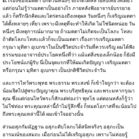
ถ.
เรื่องของเมตตา ปกติวันหนึ่งๆ จะเกิดได้หลายสิบเที่ยวทีเดียว
แต่ก่อนไม่รู้ว่าเมตตาเป็นอย่างไร ภายหลังฟังอาจารย์บรรยาย
แล้ว ก็ตรึกนึกคิดและไตร่ตรองถึงเหตุผล วันหนึ่งๆ ก็เจริญเมตตา
ได้ตั้งหลายๆ เที่ยว เพราะมีเหตุที่จะทำให้เกิด ไม่ใช่นิดหน่อย วัน
หนึ่งๆ มีเหตุการณ์มากมาย ถ้าเมตตาไม่เกิดจะเป็นโลภะ โทสะ
ถ้าตัดโลภะโทสะแล้วก็จะเป็นเมตตา เรื่องการเจริญเมตตา
กรุณา มุทิตา อุเบกขาในเป็นชีวิตประจำวันที่ควรเจริญ ผมได้ฟัง
ธรรมของอาจารย์ประโยคหนึ่งที่ว่า แม้แต่สิ่งของเล็กน้อย ก็ยังมี
ประโยชน์แก่ผู้รับ นี่เป็นจุดแรกที่ให้ผมเกิดปัญญา เจริญเมตตา
หรือกรุณา มุทิตา อุเบกขา เป็นปกติชีวิตประจำวัน
และการไหว้พระพุทธ พระธรรม พระสงฆ์ ก็เข้าใจถูกว่า จะต้อง
น้อมจิตไปสู่พระปัญญาคุณ พระบริสุทธิคุณ และพระมหากรุณา
คุณ ซึ่งแต่ก่อนไหว้พระก็สักแต่ท่องว่า พุทโธ แต่ตอนหลังก็รู้ว่า
ไม่ใช่ท่อง พระคุณเหล่านี้ถ้าไม่รู้ลึกซึ้ง ก็หมดโอกาสที่จะน้อมไป
ถึงพระคุณเหล่านี้ได้ ผมเข้าใจอย่างนั้น
ส่วนอสุภกัมมัฏฐาน อสุภะดับโลภะได้สนิทจริงๆ อสุภะเป็น
อารมณ์ของสมถะ เมื่อก่อนไม่ได้เจริญอสุภะ เพราะไม่ค่อยรู้