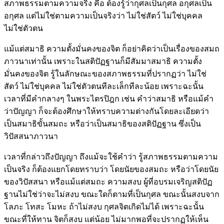
สภาพธรรมตามความจริง คือ ต้องรู้ว่ากุศลเป็นกุศล อกุศลเป็น
อกุศล แต่ไม่ใช่ตามความเป็นจริงว่า ไม่ใช่สัตว์ ไม่ใช่บุคคล
ไม่ใช่ตัวตน
แม้แต่สมาธิ ความตั้งมั่นคงของจิต ก็อย่าคิดว่าเป็นเรื่องของสมถ
ภาวนาเท่านั้น เพราะในสติปัฏฐานก็มีสัมมาสมาธิ ความตั้ง
มั่นคงของจิต รู้ในลักษณะของสภาพธรรมที่ปรากฏว่า ไม่ใช่
สัตว์ ไม่ใช่บุคคล ไม่ใช่ตัวตนทีละเล็กทีละน้อย เพราะฉะนั้น
เวลาที่มีคำกลางๆ ในพระไตรปิฎก เช่น คำว่าสมาธิ หรือแม้คำ
ว่าปัญญา ก็จะต้องศึกษาให้ทราบความต่างกันโดยละเอียดว่า
เป็นสมาธิขั้นสมถะ หรือว่าเป็นสมาธิของสติปัฏฐาน ซึ่งเป็น
วิปัสสนาภาวนา
เวลาที่กล่าวถึงปัญญา ถึงแม้จะใช้คำว่า รู้สภาพธรรมตามความ
เป็นจริง ก็ต้องแยกโดยทราบว่า โดยนัยของสมถะ หรือว่าโดยนัย
ของวิปัสสนา หรือแม้แต่สมถะ ความสงบ ผู้ที่อบรมเจริญสติปัฏ
ฐานไม่ใช่ว่าจะไม่สงบ ขณะใดก็ตามที่เป็นกุศล ขณะนั้นสงบจาก
โลภะ โทสะ โมหะ ถ้าไม่สงบ กุศลจิตเกิดไม่ได้ เพราะฉะนั้น
ขณะที่ให้ทาน จิตก็สงบ แต่น้อย ไม่มากพอที่จะปรากฏให้เห็น