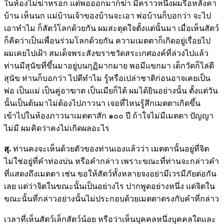
ในห้องไม่ฆ่าหรอก แต่พอออกมาก็ฆ่า มีคราวหนึ่งผมรื้อหลังคา
บ้าน เห็นนก แม่บ้านเจ้าของบ้านจะเอา พ่อบ้านก็บอกว่า จะไป
เอาทำไม ก็สัตว์โลกด้วยกัน ผมสะดุดใจตั้งแต่นั้นมา เมื่อเห็นสัตว์
ก็คิดว่าเป็นเพื่อนร่วมโลกด้วยกัน ความเมตตาก็เกิดอยู่เรื่อยไป
ผมเคยไปเฝ้า สมเด็จพระสังฆราชวัดสระเกศองค์ที่ล่วงไปแล้ว
ท่านมีสุนัขที่ขึ้นมาอยู่บนกุฏิมากมาย พอมีแขกมา เด็กวัดก็ไล่ตี
สุนัข ท่านก็บอกว่า ไปตีทำไม รู้หรือเปล่าชาติก่อนอาจเคยเป็น
พ่อ เป็นแม่ เป็นคู่อาฆาต เป็นเมียก็ได้ ผมได้ยินอย่างนั้น ตั้งแต่วัน
นั้นเป็นต้นมาไม่ต้องไปภาวนา เจอที่ไหนรู้สึกเมตตาเกิดขึ้น
เข้าไปในห้องภาวนาเมตตาสัก ๑๐๐ ปี ถ้าใจไม่มีเมตตา ปัญญา
ไม่มี ผมคิดว่าคงไม่เกิดผลอะไร
สุ.
ท่านคงจะเห็นด้วยตัวของท่านเองแล้วว่า เมตตานั้นอยู่ที่จิต
ไม่ใช่อยู่ที่คำท่องบ่น หรือคำกล่าว เพราะขณะที่ท่านจะกล่าวคำ
ที่แสดงถึงเมตตา เช่น ขอให้สัตว์ทั้งหลายจงอย่ามีเวรมีภัยต่อกัน
เลย แต่ว่าจิตในขณะนั้นเป็นอย่างไร ปากพูดอย่างหนึ่ง แต่จิตใน
ขณะนั้นที่กล่าวอย่างนั้นไม่ประกอบด้วยเมตตาตรงกับคำที่กล่าว
เวลาที่เห็นสัตว์เล็กสัตว์น้อย หรือว่าเห็นบุคคลหนึ่งบุคคลใดและ