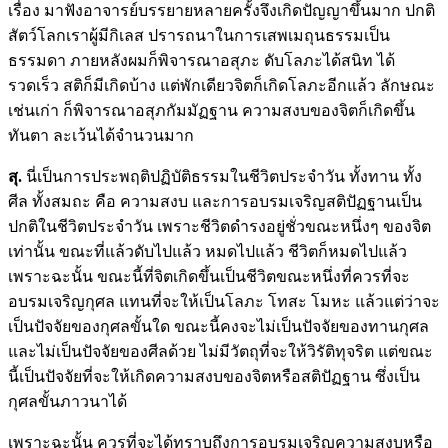
เรื่อง มาฟังอาจารย์บรรยายหลายครั้งจึงเกิดปัญญาขึ้นมาก ปกติ
สัตว์โลกเราผู้มีกิเลส ปรารถนาในการเสพเมถุนธรรมเป็น
ธรรมดา ภายหลังผมก็พิจารณาอสุภะ ดับโลภะได้สนิท ได้
รวดเร็ว สติก็มีเกิดบ้าง แต่พักเดียวจิตก็เกิดโลภะอีกแล้ว ลักษณะ
เช่นเก่า ก็พิจารณาอสุภกัมมัฏฐาน ความสงบของจิตก็เกิดขึ้น
ทันตา ละเว้นได้จำนวนมาก
สุ.
นี่เป็นการประพฤติปฏิบัติธรรมในชีวิตประจำวัน ทั้งทาน ทั้ง
ศีล ทั้งสมถะ คือ ความสงบ และการอบรมเจริญสติปัฏฐานเป็น
ปกติในชีวิตประจำวัน เพราะชีวิตดำรงอยู่ชั่วขณะหนึ่งๆ ของจิต
เท่านั้น ขณะที่แล้วดับไปแล้ว หมดไปแล้ว ชีวิตก็หมดไปแล้ว
เพราะฉะนั้น ขณะนี้ที่จิตเกิดขึ้นเป็นชีวิตขณะหนึ่งที่ควรที่จะ
อบรมเจริญกุศล
แทนที่จะให้เป็นโลภะ โทสะ โมหะ แล้วแต่ว่าจะ
เป็นปัจจัยของกุศลขั้นใด ขณะนี้คงจะไม่เป็นปัจจัยของทานกุศล
และไม่เป็นปัจจัยของศีลด้วย ไม่มีวัตถุที่จะให้วิรัติทุจริต แต่ขณะ
นี้เป็นปัจจัยที่จะให้เกิดความสงบของจิตหรือสติปัฏฐาน ซึ่งเป็น
กุศลขั้นภาวนาได้
เพราะฉะนั้น ควรที่จะได้ทราบถึงการอบรมเจริญความสงบหรือ