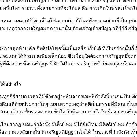
าเกิดสิ่งซึ่งไม่เจริญอาจจะดีกว่า เพราะบางคนเจริญแล้วปวดศีรษะ
่น ไม่หวั่นไหว จนกระทั่งสามารถที่จะได้ผล คือ การเกิดในพรหมโลกได
ลุฌานสมาบัติโดยที่ไม่ใช่ฌานสมาบัติ ผลคือความสงบที่เป็นกุศลก
ราะเหตุว่าการเจริญสมถภาวนานั้น ต้องเจริญด้วยปัญญาที่รู้วิธีเจริ
ุดท้าย คือ อิทธิปลิโพธนั้นเป็นเครื่องกั้นได้ ที่เป็นอย่างนั้นก็เป็
จะแตกได้ด้วยเหตุเพียงเล็กน้อย ซึ่งเมื่อผู้ใดต้องการเจริญฤทธิ์จะ
ที่ต้องการที่จะเจริญฤทธิ์ ฝักใฝ่ในการเจริญฤทธิ์ ก็ย่อมมุ่งหน้าต
วได้อย่างไร
ริยาบถ เวลาที่มีชีวิตอยู่จะพ้นจากขณะที่กำลังนั่ง นอน ยืน เดินไ
ลงลืมสติด้วยประการใดๆ เลย เพราะเหตุว่าสติเป็นธรรมที่มีคุณ เป
อยู่เสมอ แล้วแต่ขั้นของความเข้าใจ ถ้ามีความเข้าใจในเรื่องการเจริ
อะไรปรากฏ ขณะกำลังนั่ง มีเห็นไหม มีได้ยินไหม มีคิดนึกไหม ถ้า
งสัยมากั้นว่า เจริญสติปัฏฐานไม่ได้ ในขณะที่กำลังนั่ง เห็นก็มี 