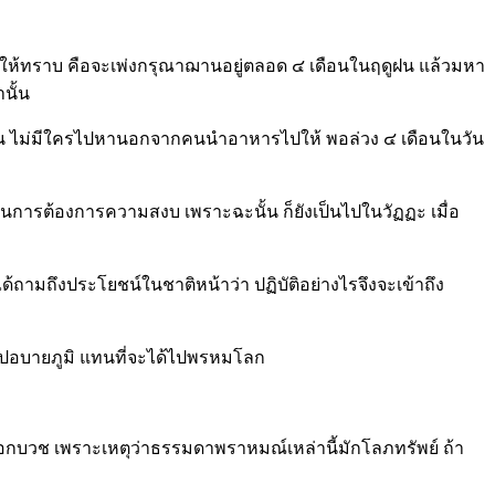
ห้ทราบ คือจะเพ่งกรุณาฌานอยู่ตลอด ๔ เดือนในฤดูฝน แล้วมหา
นั้น
ดูฝน ไม่มีใครไปหานอกจากคนนำอาหารไปให้ พอล่วง ๔ เดือนในวัน
เป็นการต้องการความสงบ เพราะฉะนั้น ก็ยังเป็นไปในวัฏฏะ เมื่อ
ถึงประโยชน์ในชาติหน้าว่า ปฏิบัติอย่างไรจึงจะเข้าถึง
งไปอบายภูมิ แทนที่จะได้ไปพรหมโลก
รออกบวช เพราะเหตุว่าธรรมดาพราหมณ์เหล่านี้มักโลภทรัพย์ ถ้า