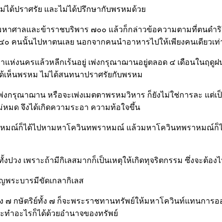
ไม่ได้ปราศรัย และไม่ได้ปรึกษากับพรหมด้วย
หาศาลและข้าราชบริพาร ๗๐๐ แล้วก็กล่าวข้อความตามที่ตนดำริใ
ง ๔๐ คนนั้นไปหาตนเลย นอกจากคนนำอาหารไปให้เพียงคนเดียวเท่า
พาแห่งนครแล้วหลีกเร้นอยู่ เพ่งกรุณาฌานอยู่ตลอด ๔ เดือนในฤ
ได้เห็นพรหม ไม่ได้สนทนาปราศรัยกับพรหม
าจะเพ่งกรุณาฌาน หรือจะเพ่งเมตตาพรหมวิหาร ก็ยังไม่ใช่การละ แต่
็ไม่หมด จึงได้เกิดความระอา ความท้อใจขึ้น
ณ์ก็ได้ไปหามหาโควินทพราหมณ์ แล้วมหาโควินทพราหมณ์ก็ได้ถาม
งปวง เพราะถ้ามีกิเลสมากก็เป็นเหตุให้เกิดทุจริตกรรม ซึ่งจะต้อ
พ็ญพระบารมีขัดเกลากิเลส
์ทั้ง ๗ กษัตริย์ทั้ง ๗ ก็จะพระราชทานทรัพย์ให้มหาโควินท์แทนกา
าจะทำอะไรก็ได้ด้วยอำนาจของทรัพย์