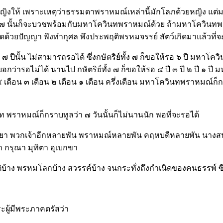
หญิงให้ เพราะเหตุว่าธรรมดาพราหมณ์เหล่านี้มักโลภด้วยหญิง แต
ริย์ทั้ง ๗ นั้นก็จะบวชพร้อมกับมหาโควินทพราหมณ์ด้วย ถ้ามหาโคว
้วยปัญญา พึงทำกุศล พึงประพฤติพรหมจรรย์ สัตว์เกิดมาแล้วที่จะไ
 ปีนั้น ไม่สามารถรอได้ ซึ่งกษัตริย์ทั้ง ๗ ก็ขอให้รอ ๖ ปี มหาโ
็บอกว่ารอไม่ได้ นานไป กษัตริย์ทั้ง ๗ ก็ขอให้รอ ๔ ปี ๓ ปี ๒ ปี ๑ 
 ๔ เดือน ๓ เดือน ๒ เดือน ๑ เดือน ครึ่งเดือน มหาโควินทพราหมณ์ก็กรา
ท พราหมณ์ก็กราบทูลว่า ๗ วันนั้นก็ไม่นานนัก พอที่จะรอได้
ภรรยา พวกเจ้าอีกหลายพัน พราหมณ์หลายพัน คฤหบดีหลายพัน นาง
 กรุณา มุทิตา อุเบกขา
ุคติบ้าง พรหมโลกบ้าง สวรรค์บ้าง จนกระทั่งถึงกำเนิดของคนธรรพ์ 
ะผู้มีพระภาคตรัสว่า