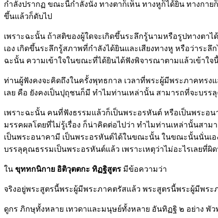
กำลังปรากฏ ขณะนี้กำลังนั่ง ทางตาก็เห็น ทางหูก็ได้ยิน ทางกายก็อ
ขึ้นแล้วก็ดับไป
เพราะฉะนั้น ถ้าสติของผู้ใดจะเกิดขึ้นระลึกรู้นามหรือรูปทางตาได
เอง เกิดขึ้นระลึกรู้สภาพที่กำลังได้ยินและเสียงทางหู หรือว่าระลึ
ฉะนั้น ความเข้าใจในขณะที่ได้ยินได้ฟังพิจารณาตามแล้วเข้าใจนี
ท่านผู้ฟังคงจะคิดถึงในครั้งพุทธกาล เวลาที่พระผู้มีพระภาคทรง
เลย คือ ยังคงเป็นปุถุชนก็มี ทำไมท่านเหล่านั้น สามารถที่จะบ
เพราะฉะนั้น คนที่ฟังธรรมแล้วก็เป็นพระอรหันต์ หรือเป็นพระอนาค
มรรคผลโดยที่ไม่รู้เรื่อง ก็น่าคิดต่อไปว่า ทำไมท่านเหล่านั้นส
เป็นพระอนาคามี เป็นพระอรหันต์ได้ในขณะนั้น ในขณะนั้นนั่นเองท่า
บรรลุคุณธรรมเป็นพระอรหันต์แล้ว เพราะเหตุว่าไม่อะไรเลยที่ผิด
ใน
ขุททกนิกาย อิติวุตตกะ ทิฏฐิสูตร
มีข้อความว่า
จริงอยู่พระสูตรนี้พระผู้มีพระภาคตรัสแล้ว พระสูตรนี้พระผู้มีพระ
ดูกร ภิกษุทั้งหลาย เทวดาและมนุษย์ทั้งหลาย อันทิฏฐิ ๒ อย่าง พั