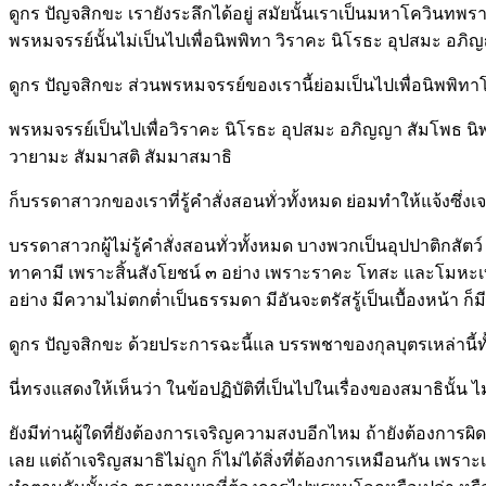
ดูกร ปัญจสิกขะ เรายังระลึกได้อยู่ สมัยนั้นเราเป็นมหาโควิ
พรหมจรรย์นั้นไม่เป็นไปเพื่อนิพพิทา วิราคะ นิโรธะ อุปสมะ อภ
ดูกร ปัญจสิกขะ ส่วนพรหมจรรย์ของเรานี้ย่อมเป็นไปเพื่อนิพพิท
พรหมจรรย์เป็นไปเพื่อวิราคะ นิโรธะ อุปสมะ อภิญญา สัมโพธ นิพพ
วายามะ สัมมาสติ สัมมาสมาธิ
ก็บรรดาสาวกของเราที่รู้คำสั่งสอนทั่วทั้งหมด ย่อมทำให้แจ้งซึ่ง
บรรดาสาวกผู้ไม่รู้คำสั่งสอนทั่วทั้งหมด บางพวกเป็นอุปปาติกส
ทาคามี เพราะสิ้นสังโยชน์ ๓ อย่าง เพราะราคะ โทสะ และโมหะเบาบ
อย่าง มีความไม่ตกต่ำเป็นธรรมดา มีอันจะตรัสรู้เป็นเบื้องหน้า ก็มี
ดูกร ปัญจสิกขะ ด้วยประการฉะนี้แล บรรพชาของกุลบุตรเหล่านี้ทั้
นี่ทรงแสดงให้เห็นว่า ในข้อปฏิบัติที่เป็นไปในเรื่องของสมาธินั้
ยังมีท่านผู้ใดที่ยังต้องการเจริญความสงบอีกไหม ถ้ายังต้องการผ
เลย แต่ถ้าเจริญสมาธิไม่ถูก ก็ไม่ได้สิ่งที่ต้องการเหมือนกัน เพ