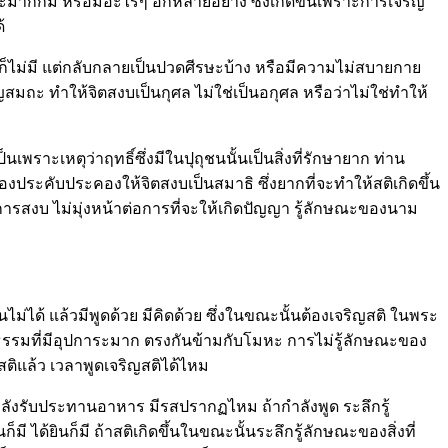
มากก็มี หรือมีอะไรๆ อีกหลายอย่าง ซึ่งเกิดขึ้นเพราะการเจริญ
้
็ไม่มี แต่กลับกลายเป็นปวดศีรษะบ้าง หรือมีความไม่สบายกาย
ญสมถะ ทำให้จิตสงบเป็นกุศล ไม่ใช่เป็นอกุศล หรือว่าไม่ใช่ทำให้
นเพราะเหตุว่าฤทธิ์ซึ่งมีในปุถุชนนั้นเป็นสิ่งที่รักษายาก ท่าน
ต้องประคับประคองให้จิตสงบเป็นสมาธิ ซึ่งยากที่จะทำให้สติเกิดขึ้น
่อการสงบ ไม่มุ่งหน้าต่อการที่จะให้เกิดปัญญา รู้ลักษณะของนาม
ม่ได้ แล้วมีพูดด้วย มีคิดด้วย ซึ่งในขณะนั้นต้องเจริญสติ ในพระ
็นธรรมที่มีอุปการะมาก ตรงกันข้ามกับโมหะ การไม่รู้ลักษณะของ
ญสติแล้ว เวลาพูดเจริญสติได้ไหม
กำลังรับประทานอาหาร มีรสปรากฏไหม ถ้ากำลังพูด ระลึกรู้
ได้ยินก็มี ถ้าสติเกิดขึ้นในขณะนั้นระลึกรู้ลักษณะของสิ่งที่