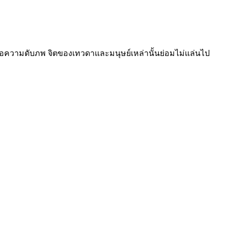
พื่อความดับภพ จิตของเทวดาและมนุษย์เหล่านั้นย่อมไม่แล่นไป