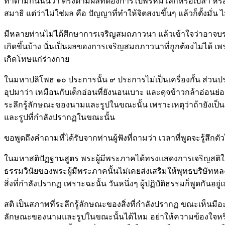
ทำตามกันนั้นว่า ตรงตามผลที่ต้องการไปพรหมโลกหรือเปล่า หรือว่
สมาธิ แต่ว่าไม่ใช่ผล คือ ปัญญาที่ทำให้จิตสงบขึ้นๆ แล้วก็ตั้งมั
มีหลายท่านไม่ได้ศึกษาการเจริญสมถภาวนา แล้วเข้าใจว่าอาจบรร
เกิดขึ้นบ้าง นั่นเป็นผลของการเจริญสมถภาวนาที่ถูกต้องไม่ได้ เพ
เกิดโทษแก่ร่างกาย
ในมหาปลิโพธ ๑๐ ประการนั้น ๙ ประการไม่เป็นเครื่องกั้น ส่วนประการส
อุปมาว่า เหมือนกับเด็กอ่อนที่ยังนอนเบาะ และดุจข้าวกล้าอ่อนย่อม
ระลึกรู้ลักษณะของนามและรูปในขณะนั้น เพราะเหตุว่าถ้ายังเป็นผู้
และรูปที่กำลังปรากฏในขณะนั้น
ขอพูดถึงคำถามที่ได้รับจากท่านผู้ฟังที่ถามว่า เวลาที่พูดจะรู้สึกตั
ในมหาสติปัฏฐานสูตร พระผู้มีพระภาคได้ทรงแสดงการเจริญสติในทุกอิ
ธรรมวินัยของพระผู้มีพระภาคนั้นไม่เคยส่งเสริมให้พุทธบริษัทห
สิ่งที่กำลังปรากฏ เพราะฉะนั้น วันหนึ่งๆ ผู้ปฏิบัติธรรมก็พูดกัน
สติ เป็นสภาพที่ระลึกรู้ลักษณะของสิ่งที่กำลังปรากฏ ขณะเห็นมี
ลักษณะของนามและรูปในขณะนั้นได้ไหม อย่าให้ความข้องใจหรือความส