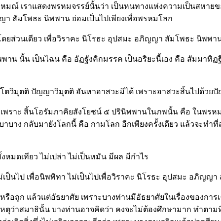
นทพราหมณ์ เราแสดงพรหมจรรย์นั้นว่า เป็นหนทางแห่งความเป็นสหา
ิญญา สัมโพธะ นิพพาน ย่อมเป็นไปเพียงเพื่อพรหมโลก
าโดยส่วนเดียว เพื่อวิราคะ นิโรธะ อุปสมะ อภิญญา สัมโพธะ นิพพา
าน นั้น เป็นไฉน คือ อัฏฐังคิกมรรค เป็นอริยะนี้เอง คือ สัมมาทิ
เจโตวิมุตติ ปัญญาวิมุตติ อันหาอาสวะมิได้ เพราะอาสวะสิ้นไปด้วยป
ัตว์ เพราะ สิ้นโอรัมภาคิยสังโยชน์ ๕ ปรินิพพานในภพนั้น คือ ใน
าง กลับมายังโลกนี้ คือ กามโลก อีกเพียงครั้งเดียว แล้วจะทำที่ส
งหมดเทียว ไม่เปล่า ไม่เป็นหมัน มีผล มีกำไร
น ไม่เป็นไป เพื่อนิพพิทา ไม่เป็นไปเพื่อวิราคะ นิโรธะ อุปสมะ อภิ
ิดหรือถูก แล้วแต่อัธยาศัย เพราะบางท่านมีอัธยาศัยในเรื่องของการ
ราะเหตุว่าสมาธินั้น บางท่านอาจคิดว่า คงจะไม่ต้องศึกษามาก ทำตาม