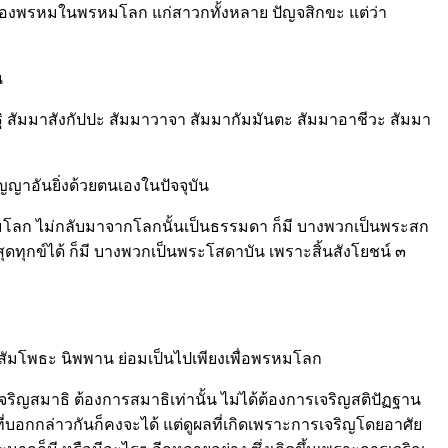
ยของพรหมในพรหมโลก แก่สาวกทั้งหลาย ปัญจสิกขะ แต่ว่า
น
ฏฐิ สัมมาสังกัปปะ สัมมาวาจา สัมมากัมมันตะ สัมมาอาชีวะ สัมมา
ัญญาอันยิ่งด้วยตนเองในปัจจุบัน
พรหมโลก ไม่กลับมาจากโลกนั้นเป็นธรรมดา ก็มี บางพวกเป็นพระสก
ุดทุกข์ได้ ก็มี บางพวกเป็นพระโสดาบัน เพราะสิ้นสังโยชน์ ๓
ญญา สัมโพธะ นิพพาน ย่อมเป็นไปเพียงเพื่อพรหมโลก
เจริญสมาธิ ต้องการสมาธิเท่านั้น ไม่ได้ต้องการเจริญสติปัฏฐาน
ที่บอกกล่าวกันก็คงจะได้ แต่ดูผลที่เกิดเพราะการเจริญโดยอาศัย