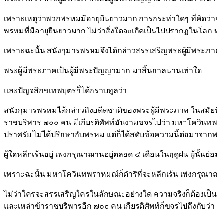
เพราะเหตุว่าพวกพรหมมีอายุยืนยาวมาก การกระทำใดๆ ที่คิดว่าจะเป
พรหมที่มีอายุยืนยาวมาก ไม่ว่าสิ่งใดจะเกิดเป็นไปปรากฏในโล
เพราะฉะนั้น สนังกุมารพรหมจึงได้กล่าวสรรเสริญพระผู้มีพระภาค
พระผู้มีพระภาคเป็นผู้มีพระปัญญามาก มาสิ้นกาลนานเท่าใด
และปัญจสิกขเทพบุตรก็ได้กราบทูลว่า
สนังกุมารพรหมได้กล่าวถึงอดีตชาติของพระผู้มีพระภาค ในสมัย
ราชบริพาร ๗๐๐ คน มีเกียรติศัพท์อันงามขจรไปว่า มหาโควินท
ปราศรัย ไม่ได้ปรึกษากับพรหม แต่ก็ได้สดับข้อความนี้ต่อมาจากพรา
ผู้ใดหลีกเร้นอยู่ เพ่งกรุณาฌานอยู่ตลอด ๔ เดือนในฤดูฝน ผู้นั
เพราะฉะนั้น มหาโควินทพราหมณ์ก็ดำริที่จะหลีกเร้น เพ่งกรุณา
ไม่ว่าใครจะสรรเสริญใครในลักษณะอย่างใด ความจริงก็ต้องเป็นค
และเหล่าข้าราชบริพารอีก ๗๐๐ คน เกียรติศัพท์ก็ขจรไปถึงกั