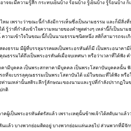
าจจะมีความรู้สึก กระทบเย็นบ้าง ร้อนบ้าง รู้เย็นบ้าง รู้ร้อนบ้าง 
้ไหม เพราะว่าขณะนี้กำลังมีการเห็นซึ่งเป็นนามธรรม และก็มีสิ่งที่
กได้ รู้ว่าที่กำลังเข้าใจความหมายของคำพูดต่างๆ เหล่านี้ก็เป็นนามธ
้ ความเข้าใจในขณะนี้ก็เป็นนามธรรมชนิดหนึ่ง สติก็สามารถจะเกิด
แสดงธรรม มีผู้ที่บรรลุมรรคผลเป็นพระอรหันต์ก็มี เป็นพระอนาคามี
รรลุคุณธรรมได้ถึงเป็นพระอรหันต์เมื่อจบเทศนา หรือว่าเวลาที่ไ
ามีบุคคล เป็นพระสกทาคามีบุคคล เป็นพระโสดาบันบุคคลนั้น ฟังธรรม
ามารถที่จะบรรลุคุณธรรมเป็นพระโสดาบันได้ แม้ในขณะที่ได้ฟัง หรื
นเหล่านั้นสติระลึกรู้ลักษณะของนามและรูปที่กำลังปรากฏในขณะนั้นไ
ปกติ
ภาคผู้เป็นพระอรหันต์ตรัสแล้ว เพราะเหตุนั้นข้าพเจ้าได้สดับมาแล้วว
วพันแล้ว บางพวกย่อมติดอยู่ บางพวกย่อมแล่นเลยไป ส่วนพวกที่มีจัก