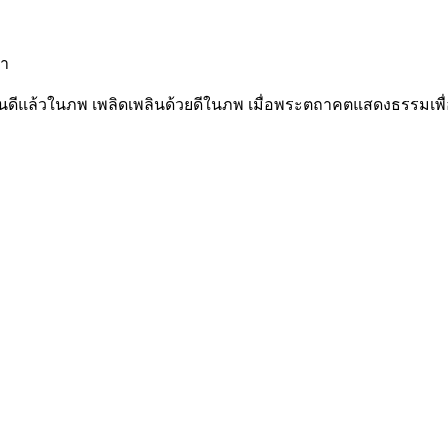
่า
ดี ยินดีแล้วในภพ เพลิดเพลินด้วยดีในภพ เมื่อพระตถาคตแสดงธรรมเ