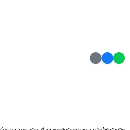
ารมณ์มาสู่ครองของจักษุ คือกระทบกับจักขุปสาท และไม่ใช่ภวังคจิต