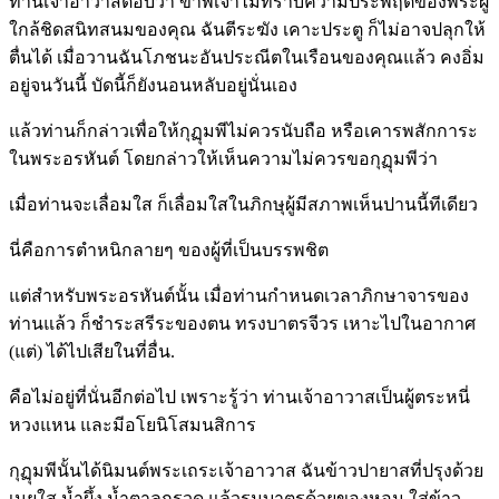
ท่านเจ้าอาวาสตอบว่า ข้าพเจ้าไม่ทราบความประพฤติของพระผู้
ใกล้ชิดสนิทสนมของคุณ ฉันตีระฆัง เคาะประตู ก็ไม่อาจปลุกให้
ตื่นได้ เมื่อวานฉันโภชนะอันประณีตในเรือนของคุณแล้ว คงอิ่ม
อยู่จนวันนี้ บัดนี้ก็ยังนอนหลับอยู่นั่นเอง
แล้วท่านก็กล่าวเพื่อให้กุฏุมพีไม่ควรนับถือ หรือเคารพสักการะ
ในพระอรหันต์ โดยกล่าวให้เห็นความไม่ควรขอกุฏุมพีว่า
เมื่อท่านจะเลื่อมใส ก็เลื่อมใสในภิกษุผู้มีสภาพเห็นปานนี้ทีเดียว
นี่คือการตำหนิกลายๆ ของผู้ที่เป็นบรรพชิต
แต่สำหรับพระอรหันต์นั้น เมื่อท่านกำหนดเวลาภิกษาจารของ
ท่านแล้ว ก็ชำระสรีระของตน ทรงบาตรจีวร เหาะไปในอากาศ
(แต่) ได้ไปเสียในที่อื่น.
คือไม่อยู่ที่นั่นอีกต่อไป เพราะรู้ว่า ท่านเจ้าอาวาสเป็นผู้ตระหนี่
หวงแหน และมีอโยนิโสมนสิการ
กุฏุมพีนั้นได้นิมนต์พระเถระเจ้าอาวาส ฉันข้าวปายาสที่ปรุงด้วย
เนยใส น้ำผึ้ง น้ำตาลกรวด แล้วรมบาตรด้วยของหอม ใส่ข้าว