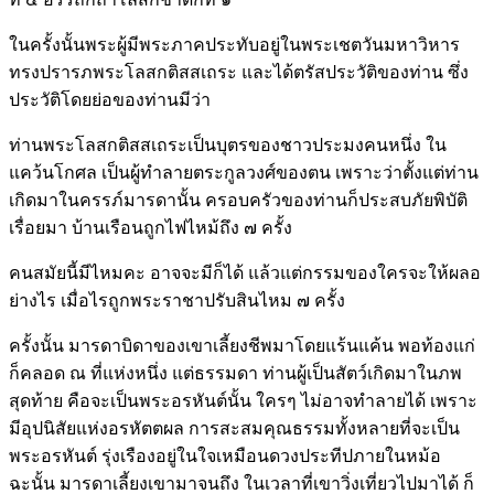
ในครั้งนั้นพระผู้มีพระภาคประทับอยู่ในพระเชตวันมหาวิหาร
ทรงปรารภพระโลสกติสสเถระ และได้ตรัสประวัติของท่าน ซึ่ง
ประวัติโดยย่อของท่านมีว่า
ท่านพระโลสกติสสเถระเป็นบุตรของชาวประมงคนหนึ่ง ใน
แคว้นโกศล เป็นผู้ทำลายตระกูลวงศ์ของตน เพราะว่าตั้งแต่ท่าน
เกิดมาในครรภ์มารดานั้น ครอบครัวของท่านก็ประสบภัยพิบัติ
เรื่อยมา บ้านเรือนถูกไฟไหม้ถึง ๗ ครั้ง
คนสมัยนี้มีไหมคะ อาจจะมีก็ได้ แล้วแต่กรรมของใครจะให้ผลอ
ย่างไร เมื่อไรถูกพระราชาปรับสินไหม ๗ ครั้ง
ครั้งนั้น มารดาบิดาของเขาเลี้ยงชีพมาโดยแร้นแค้น พอท้องแก่
ก็คลอด ณ ที่แห่งหนึ่ง แต่ธรรมดา ท่านผู้เป็นสัตว์เกิดมาในภพ
สุดท้าย คือจะเป็นพระอรหันต์นั้น ใครๆ ไม่อาจทำลายได้ เพราะ
มีอุปนิสัยแห่งอรหัตตผล การสะสมคุณธรรมทั้งหลายที่จะเป็น
พระอรหันต์ รุ่งเรืองอยู่ในใจเหมือนดวงประทีปภายในหม้อ
ฉะนั้น มารดาเลี้ยงเขามาจนถึง ในเวลาที่เขาวิ่งเที่ยวไปมาได้ ก็