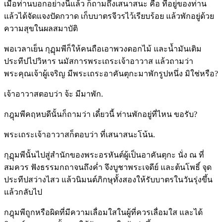
เมื่อท่านบอกอย่างนี้แล้ว ก็ถามถึงเสนาสนะ คือ ที่อยู่ของท่าน
แล้วได้จัดแจงปัดกวาด เก็บบาตรจีวรไว้เรียบร้อย แล้วพักอยู่ด้วย
ความสุขในผลสมาบัติ
พอเวลาเย็น กุฏุมพีก็ให้คนถือเอาพวงดอกไม้ และน้ำมันเติม
ประทีปไปวิหาร นมัสการพระเถระเจ้าอาวาส แล้วถามว่า
พระคุณเจ้าผู้เจริญ มีพระเถระอาคันตุกะมาพักรูปหนึ่ง มิใช่หรือ?
เจ้าอาวาสตอบว่า จ้ะ มีมาพัก.
กฎุมพีคฤหบดีนั้นก็ถามว่า เดี๋ยวนี้ ท่านพักอยู่ที่ไหน ขอรับ?
พระเถระเจ้าอาวาสก็ตอบว่า ที่เสนาสนะโน้น.
กุฏุมพีนั้นไปสู่สำนักของพระอรหันต์ผู้เป็นอาคันตุกะ นั่ง ณ ที่
สมควร ฟังธรรมกถาจนถึงค่ำ จึงบูชาพระเจดีย์ และต้นโพธิ์ จุด
ประทีปสว่างไสว แล้วนิมนต์ภิกษุทั้งสองให้รับบาตรในวันรุ่งขึ้น
แล้วกลับไป
กฎุมพีถูกหรือผิดที่มีความเลื่อมใสในผู้ที่ควรเลื่อมใส และได้