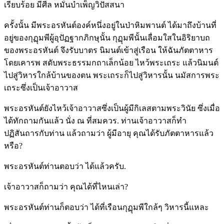
เรียบร้อย มีศีล หมั่นบำเพ็ญวิปัสสนา
ครั้งนั้น มีพระอรหันต์องค์หนึ่งอยู่ในป่าหิมพานต์ ได้มาถึงบ้านที่
อยู่ของกุฏุมพีผู้อุปัฏฐากภิกษุนั้น กุฏุมพีนั้นเลื่อมใสในอิริยาบถ
ของพระอรหันต์ จึงรับบาตร นิมนต์เข้าสู่เรือน ให้ฉันภัตตาหาร
โดยเคารพ สดับพระธรรมกถาเล็กน้อย ไหว้พระเถระ แล้วนิมนต์
ไปสู่วิหารใกล้บ้านของตน พระเถระก็ไปสู่วิหารนั้น นมัสการพระ
เถระซึ่งเป็นเจ้าอาวาส
พระอรหันต์ยังไหว้เจ้าอาวาสซึ่งเป็นผู้มีกิเลสตามพระวินัย ซึ่งเมื่อ
ได้ทักถามกันแล้ว นั่ง ณ ที่สมควร. ท่านเจ้าอาวาสก็ทำ
ปฏิสันถารกับท่าน แล้วถามว่า ผู้มีอายุ คุณได้รับภัตตาหารแล้ว
หรือ?
พระอรหันต์ท่านตอบว่า ได้แล้วครับ.
เจ้าอาวาสก็ถามว่า คุณได้ที่ไหนเล่า?
พระอรหันต์ท่านก็ตอบว่า ได้ที่เรือนกุฏุมพีใกล้ๆ วิหารนี้แหละ