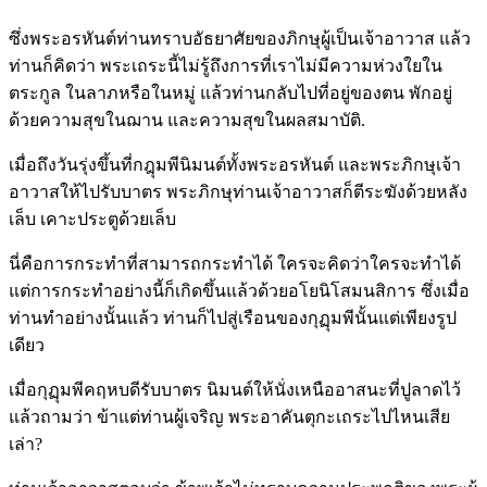
ซึ่งพระอรหันต์ท่านทราบอัธยาศัยของภิกษุผู้เป็นเจ้าอาวาส แล้ว
ท่านก็คิดว่า พระเถระนี้ไม่รู้ถึงการที่เราไม่มีความห่วงใยใน
ตระกูล ในลาภหรือในหมู่ แล้วท่านกลับไปที่อยู่ของตน พักอยู่
ด้วยความสุขในฌาน และความสุขในผลสมาบัติ.
เมื่อถึงวันรุ่งขึ้นที่กฎุมพีนิมนต์ทั้งพระอรหันต์ และพระภิกษุเจ้า
อาวาสให้ไปรับบาตร พระภิกษุท่านเจ้าอาวาสก็ตีระฆังด้วยหลัง
เล็บ เคาะประตูด้วยเล็บ
นี่คือการกระทำที่สามารถกระทำได้ ใครจะคิดว่าใครจะทำได้
แต่การกระทำอย่างนี้ก็เกิดขึ้นแล้วด้วยอโยนิโสมนสิการ ซึ่งเมื่อ
ท่านทำอย่างนั้นแล้ว ท่านก็ไปสู่เรือนของกุฏุมพีนั้นแต่เพียงรูป
เดียว
เมื่อกุฏุมพีคฤหบดีรับบาตร นิมนต์ให้นั่งเหนืออาสนะที่ปูลาดไว้
แล้วถามว่า ข้าแต่ท่านผู้เจริญ พระอาคันตุกะเถระไปไหนเสีย
เล่า?