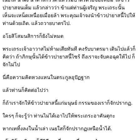
ปายาสจนเต็ม แล้วกล่าวว่า ข้าแต่ท่านผู้เจริญ พระเถระนั้น
เห็นจะเหน็ดเหนื่อยเมื่อยล้า พระคุณเจ้าจงนำข้าวปายาสนี้ไปให้
ท่านด้วยเถิด. แล้วถวายบาตรไป.
อโยสิโสมนสิการก็ยังไม่หมด
พระเถระเจ้าอาวาสไม่ห้ามเสียทันที คงรับบาตรมา เดินไปแล้วก็
คิดว่า ถ้าภิกษุนั้นได้ข้าวปายาสนี้ไซร้ ถึงเราจะจับคอฉุดให้ไป ก็
จักไม่ไป
นี่คือความคิดหวงแหนในตระกูลอุปัฏฐาก
แล้วท่านก็คิดต่อไปว่า
ก็ถ้าเราจักให้ข้าวปายาสนี้แก่มนุษย์ กรรมของเราก็จักปรากฏ.
ใครๆ ก็จะรู้ว่า ท่านไม่ได้เอาไปให้พระเถระอาคันตุกะ
หากเททิ้งลงในน้ำเล่า เนยใสก็จักปรากฏเหนือน้ำได้.