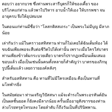
ตอบว่า อยากบวช ซึ่งท่านพระสารีบุตรก็ให้ของเคี้ยว ของ
บริโภคแก่ท่าน แล้วพาไปวิหาร อาบน้ำให้เอง ให้บรรพชา จน
อายุครบ จึงให้อุปสมบท
ในตอนแก่ท่านมีชื่อว่า "โลสกติสสเถระ" เป็นพระไม่มีบุญ มีลาภ
น้อย
เล่ากันว่า แม้ในคราวอสทิสทาน ท่านก็ไม่เคยได้ฉันเต็มท้อง ได้
ขบฉันเพียงพอจะสืบต่อชีวิตไปได้เท่านั้น เพราะเมื่อใครใส่บาตร
ท่านเพียงข้าวต้มกระบวยเดียว บาตรก็ปรากฏเหมือนเต็มเสมอ
ขอบแล้ว เมื่อเป็นเช่นนั้นคนทั้งหลายก็สำคัญว่า บาตรของภิกษุ
รูปนี้เต็มแล้ว เลยถวายองค์หลังๆ
สำหรับอสทิสทาน คือ ทานที่ไม่มีใครเหมือน คือเป็นทานที่
มโหฬารยิ่ง
ในสมัยต่อมา ท่านเจริญวิปัสสนา แม้จะดำรงในพระอรหันต์อัน
เป็นผลชั้นยอด ก็ยังคงมีลาภน้อย ครั้นเมื่ออายุสังขารของท่าน
ล่วงโรยทรุดโทรมลง โดยลำดับ ก็ถึงวันเป็นที่ปรินิพพาน.