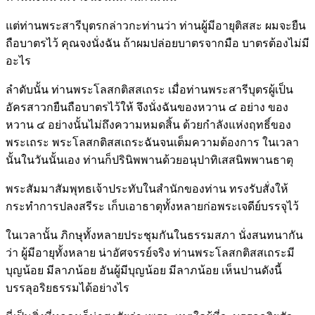
แต่ท่านพระสารีบุตรกล่าวกะท่านว่า ท่านผู้มีอายุติสสะ ผมจะยืน
ถือบาตรไว้ คุณจงนั่งฉัน ถ้าผมปล่อยบาตรจากมือ บาตรต้องไม่มี
อะไร
ลำดับนั้น ท่านพระโลสกติสสเถระ เมื่อท่านพระสารีบุตรผู้เป็น
อัครสาวกยืนถือบาตรไว้ให้ จึงนั่งฉันของหวาน ๔ อย่าง ของ
หวาน ๔ อย่างนั้นไม่ถึงความหมดสิ้น ด้วยกำลังแห่งฤทธิ์ของ
พระเถระ พระโลสกติสสเถระฉันจนเต็มความต้องการ ในเวลา
นั้นในวันนั้นเอง ท่านก็ปรินิพพานด้วยอนุปาทิเสสนิพพานธาตุ
พระสัมมาสัมพุทธเจ้าประทับในสำนักของท่าน ทรงรับสั่งให้
กระทำการปลงสรีระ เก็บเอาธาตุทั้งหลายก่อพระเจดีย์บรรจุไว้
ในเวลานั้น ภิกษุทั้งหลายประชุมกันในธรรมสภา นั่งสนทนากัน
ว่า ผู้มีอายุทั้งหลาย น่าอัศจรรย์จริง ท่านพระโลสกติสสเถระมี
บุญน้อย มีลาภน้อย อันผู้มีบุญน้อย มีลาภน้อย เห็นปานดังนี้
บรรลุอริยธรรมได้อย่างไร