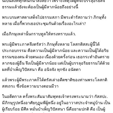
นี่เป็นสิ่งที่ทุกคนก็น่าสงสัยว่า เพราะเหตุใดผู้ที่จะบรรลุอริยสัจ
ธรรมแล้วยังจะต้องเป็นผู้มีลาภน้อยถึงอย่างนี้
พระบรมศาสดาเสด็จไปธรรมสภา มีพระดำรัสถามว่า ภิกษุทั้ง
หลาย เมื่อกี้พวกเธอประชุมกันด้วยเรื่องอะไรเล่า?
เมื่อภิกษุเหล่านั้นกราบทูลให้ทรงทราบแล้ว.
พระผู้มีพระภาคจึงตรัสว่า ภิกษุทั้งหลาย โลสกติสสะผู้นี้ได้
ประกอบกรรม คือความเป็นผู้มีลาภน้อย และความเป็นผู้ได้อริย
ธรรมของตน ด้วยตนเอง เนื่องด้วยครั้งก่อน เธอกระทำอันตราย
ลาภของผู้อื่น จึงเป็นผู้มีลาภน้อย แต่เป็นผู้บรรลุอริยธรรมได้ด้วย
ผลที่บำเพ็ญวิปัสสนา คือ อนิจจัง ทุกขัง อนัตตา
แล้วพระผู้มีพระภาคก็ได้ตรัสเล่าอดีตชาติของท่านพระโลสกติ
สสเถระ ซึ่งข้อความบางตอนมีวา
ในอดีตกาล ครั้งพระสัมมาสัมพุทธเจ้าทรงพระนามว่า กัสสปะ.
มีภิกษุรูปหนึ่งอาศัยกุฏุมพีผู้หนึ่ง อยู่ในอาวาสประจำหมู่บ้าน เป็น
ผู้เรียบร้อย มีศีล หมั่นบำเพ็ญวิปัสสนา นี่คือยามปกติ คือ เป็นผู้