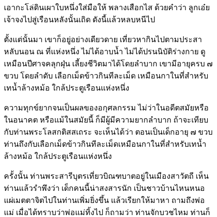
เอากะโล่ดินเผาใบหนึ่งใส่มือให้ พลางเสือกไส ด้วยคำว่า ลูกเอ๋ย
เจ้าจงไปสู่เรือนหลังนั้นเถิด ดังนี้แล้วหลบหนีไป
ตั้งแต่นั้นมา เขาก็อยู่อย่างเดียวดาย เที่ยวหากินไปตามประสา
หลับนอน ณ ที่แห่งหนึ่ง ไม่ได้อาบน้ำ ไม่ได้ปรนนิบัติร่างกาย ดู
เหมือนปีศาจคลุกฝุ่น เลี้ยงชีวิตมาได้โดยลำบาก เขามีอายุครบ ๗
ขวบ โดยลำดับ เลือกเม็ดข้าวกินทีละเม็ด เหมือนกาในที่สำหรับ
เทน้ำล้างหม้อ ใกล้ประตูเรือนแห่งหนึ่ง
ความทุกข์ยากจนเป็นผลของอกุศลกรรม ไม่ว่าในอดีตสมัยหรือ
ในอนาคต หรือแม้ในสมัยนี้ ก็มีผู้มีความยากลำบาก ถ้าจะเทียบ
กับท่านพระโลสกติสสเถระ จะเห็นได้ว่า ตอนเป็นเด็กอายุ ๗ ขวบ
ท่านถึงกับเลือกเม็ดข้าวกินทีละเม็ดเหมือนกาในที่สำหรับเทน้ำ
ล้างหม้อ ใกล้ประตูเรือนแห่งหนึ่ง
ครั้งนั้น ท่านพระสารีบุตรเที่ยวบิณฑบาตอยู่ในเมืองสาวัตถี เห็น
ท่านแล้วรำพึงว่า เด็กคนนี้น่าสงสารนัก เป็นชาวบ้านไหนหนอ
แผ่เมตตาจิตไปในท่านเพิ่มยิ่งขึ้น แล้วเรียกให้มาหา ถามถึงพ่อ
แม่ เมื่อได้ทราบว่าพ่อแม่ทิ้งไป ก็ถามว่า ท่านจักบวชไหม ท่านก็