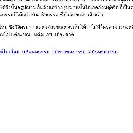
ได้ถึงขั้นอรูปฌาน ก็แล้วแต่ว่าอรูปฌานขั้นใดเกิดก่อนจุติจิต ก็เ
รรมก็ได้แก่ อนันตริยกรรม ซึ่งได้เคยกล่าวถึงแล้ว
นบ้างไหม ซึ่งวิจิตรมาก และแต่ละขณะ จะเห็นได้ว่าไม่มีใครสามาร
งๆ กันไป แต่ละขณะ แต่ละภพ แต่ละชาติ
่ไม่เสื่อม
มหัคคตกรรม
วิถีทางของกรรม
อนันตริยกรรม