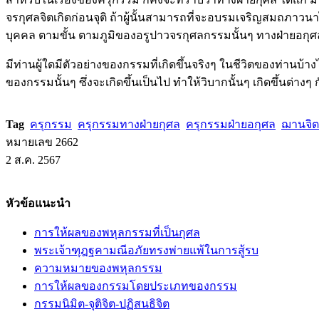
จรกุศลจิตเกิดก่อนจุติ ถ้าผู้นั้นสามารถที่จะอบรมเจริญสมถภาวนา
บุคคล ตามขั้น ตามภูมิของอรูปาวจรกุศลกรรมนั้นๆ ทางฝ่ายอกุศลก
มีท่านผู้ใดมีตัวอย่างของกรรมที่เกิดขึ้นจริงๆ ในชีวิตของท่า
ของกรรมนั้นๆ ซึ่งจะเกิดขึ้นเป็นไป ทำให้วิบากนั้นๆ เกิดขึ้นต่า
Tag
ครุกรรม
ครุกรรมทางฝ่ายกุศล
ครุกรรมฝ่ายอกุศล
ฌานจิตที
หมายเลข 2662
2 ส.ค. 2567
หัวข้อแนะนำ
การให้ผลของพหุลกรรมที่เป็นกุศล
พระเจ้าฑุฎฐคามณีอภัยทรงพ่ายแพ้ในการสู้รบ
ความหมายของพหุลกรรม
การให้ผลของกรรมโดยประเภทของกรรม
กรรมนิมิต-จุติจิต-ปฏิสนธิจิต