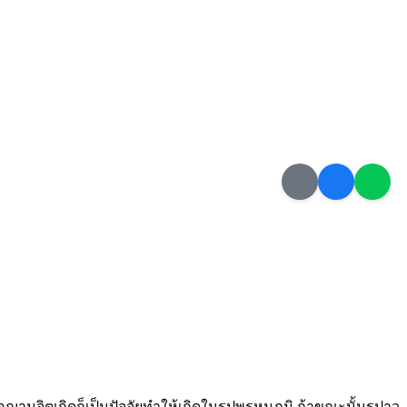
อฌานจิตเกิดก็เป็นปัจจัยทำให้เกิดในรูปพรหมภูมิ ถ้าขณะนั้นรูปาว