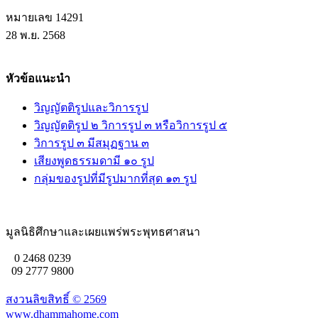
หมายเลข 14291
28 พ.ย. 2568
หัวข้อแนะนำ
วิญญัตติรูปและวิการรูป
วิญญัตติรูป ๒ วิการรูป ๓ หรือวิการรูป ๕
วิการรูป ๓ มีสมุฏฐาน ๓
เสียงพูดธรรมดามี ๑๐ รูป
กลุ่มของรูปที่มีรูปมากที่สุด ๑๓ รูป
มูลนิธิศึกษาและเผยแพร่พระพุทธศาสนา
0 2468 0239
09 2777 9800
สงวนลิขสิทธิ์ ©
2569
www.dhammahome.com